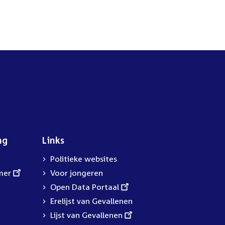
ng
Links
Politieke websites
mer
Voor jongeren
External
Open Data Portaal
link:
Erelijst van Gevallenen
External
Lijst van Gevallenen