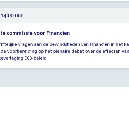
00
59
 14:00 uur
te commissie voor Financiën
riftelijke vragen aan de bewindslieden van Financiën in het k
gadering
 de voorbereiding op het plenaire debat over de effecten va
teverlaging ECB-beleid
00