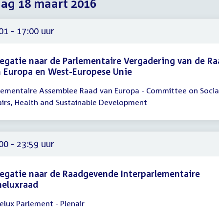
dag 18 maart 2016
2016
2016
2016
01 - 17:00 uur
egatie naar de Parlementaire Vergadering van de R
 Europa en West-Europese Unie
lementaire Assemblee Raad van Europa - Committee on Socia
gadering
airs, Health and Sustainable Development
01
00
00 - 23:59 uur
egatie naar de Raadgevende Interparlementaire
neluxraad
elux Parlement - Plenair
gadering