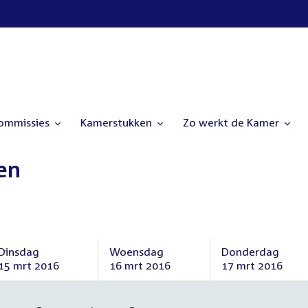
commissies
Kamerstukken
Zo werkt de Kamer
en
Dinsdag
Woensdag
Donderdag
15 mrt 2016
16 mrt 2016
17 mrt 2016
Dinsdag
Woensdag
Donderdag
15
16
17
maart
maart
maart