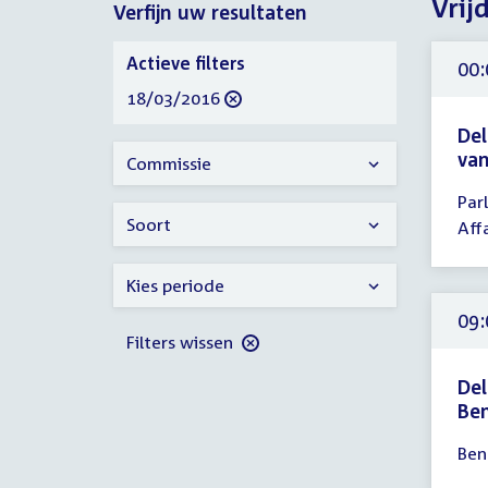
Vrij
Verfijn uw resultaten
2016
Verfijn
Actieve filters
00:
uw
verwijder
18/03/2016
resultaten
filter
Del
van
Commissie
Tijd
Par
ver
Soort
Aff
00:
-
Kies periode
17:
uur
09:
Filters wissen
Del
Be
Tijd
Ben
ver