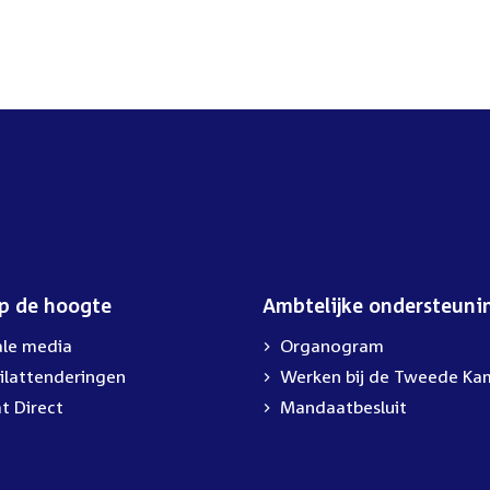
op de hoogte
Ambtelijke ondersteuni
ale media
Organogram
ilattenderingen
External
Werken bij de Tweede Ka
link:
t Direct
Mandaatbesluit