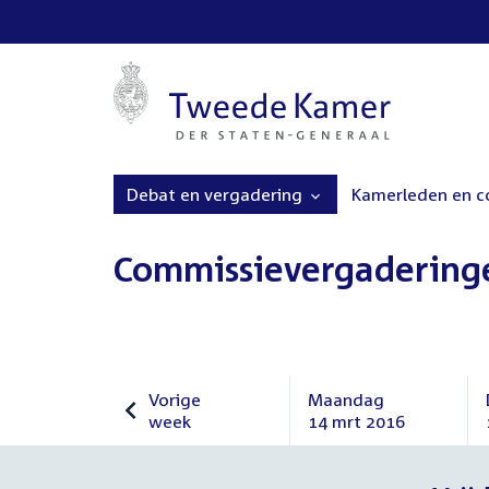
Debat en vergadering
Kamerleden en 
Commissievergadering
Vorige
Maandag
week
14 mrt 2016
Vorige
Maandag
week
14
maart