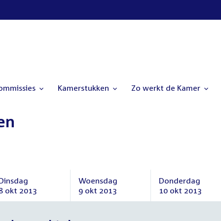
commissies
Kamerstukken
Zo werkt de Kamer
en
Dinsdag
Woensdag
Donderdag
8 okt 2013
9 okt 2013
10 okt 2013
Dinsdag
Woensdag
Donderdag
8
9
10
oktober
oktober
oktober