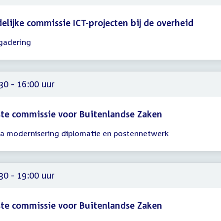
delijke commissie ICT-projecten bij de overheid
gadering
gadering
00
00
30 - 16:00 uur
te commissie voor Buitenlandse Zaken
a modernisering diplomatie en postennetwerk
gadering
30
00
30 - 19:00 uur
te commissie voor Buitenlandse Zaken