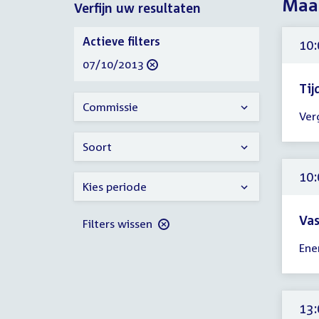
Maan
Verfijn uw resultaten
2013
Verfijn
Actieve filters
10:
uw
verwijder
07/10/2013
resultaten
filter
Tij
Tijd
Commissie
Ver
ver
10:
Soort
-
18:
10:
Kies periode
uur
Vas
Filters wissen
Tijd
Ene
ver
10:
-
16:
13: