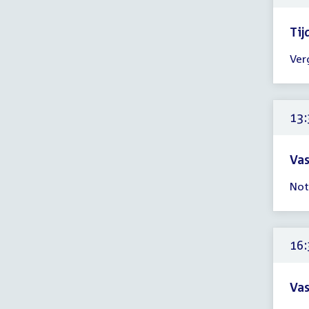
uur
Tij
Tijd
Ver
ver
13:
-
15:
13:
uur
Vas
Tijd
Not
ver
13:
-
16:
16:
uur
Vas
Tijd