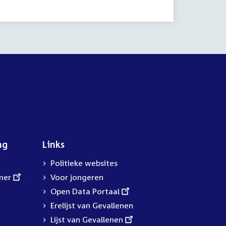
ng
Links
Politieke websites
mer
Voor jongeren
External
Open Data Portaal
link:
Erelijst van Gevallenen
External
Lijst van Gevallenen