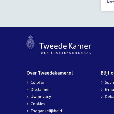
Not
ver
16:
-
19:
uur
Over Tweedekamer.nl
Blijf 
Colofon
Soci
Disclaimer
E-ma
Uw privacy
Deba
Cookies
Toegankelijkheid