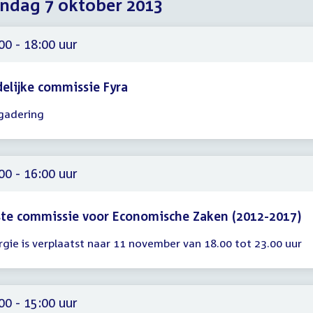
dag 7 oktober 2013
2013
2013
2013
00 - 18:00 uur
delijke commissie Fyra
gadering
gadering
00
00
00 - 16:00 uur
te commissie voor Economische Zaken (2012-2017)
rgie is verplaatst naar 11 november van 18.00 tot 23.00 uur
gadering
00
00
00 - 15:00 uur