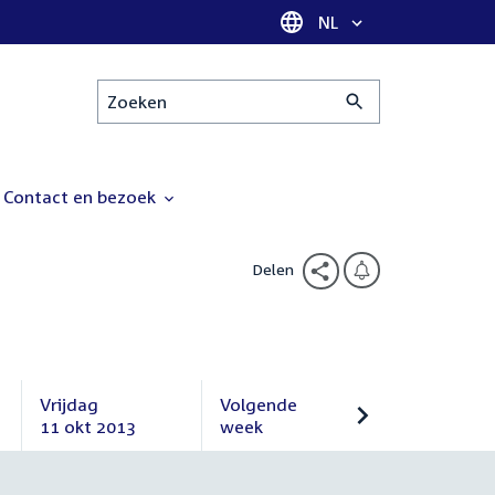
Taal selectie
NL
Zoeken
Contact en bezoek
Delen
Vrijdag
Volgende
11 okt 2013
week
Vrijdag
Volgende
11
week
oktober