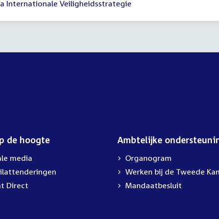
a Internationale Veiligheidsstrategie
gadering
30
00
op de hoogte
Ambtelijke ondersteuni
ale media
Organogram
ilattenderingen
External
Werken bij de Tweede Ka
link:
t Direct
Mandaatbesluit