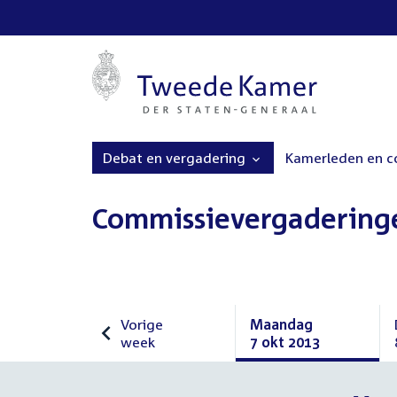
Debat en vergadering
Kamerleden en 
Commissievergadering
Vorige
Maandag
week
7 okt 2013
Vorige
Maandag
week
7
oktober