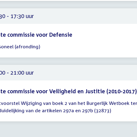
00
30 - 17:30 uur
te commissie voor Defensie
soneel (afronding)
gadering
30
30
00 - 21:00 uur
te commissie voor Veiligheid en Justitie (2010-2017)
voorstel Wijziging van boek 2 van het Burgerlijk Wetboek te
gadering
duidelijking van de artikelen 297a en 297b (32873)
00
00