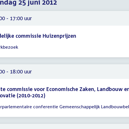
dag 25 juni 2012
2012
2012
2012
00 - 17:00 uur
delijke commissie Huizenprijzen
kbezoek
gadering
00
00
00 - 18:00 uur
ste commissie voor Economische Zaken, Landbouw e
ovatie (2010-2012)
erparlementaire conferentie Gemeenschappelijk Landbouwbe
gadering
00