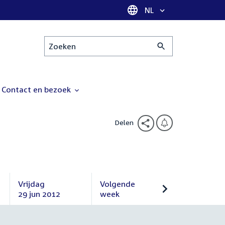
Taal selectie
NL
Zoeken
Contact en bezoek
Delen
Vrijdag
Volgende
29 jun 2012
week
Vrijdag
Volgende
29
week
juni