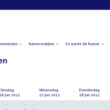
commissies
Kamerstukken
Zo werkt de Kamer
en
Dinsdag
Woensdag
Donderdag
26 jun 2012
27 jun 2012
28 jun 2012
Dinsdag
Woensdag
Donderdag
26
27
28
juni
juni
juni