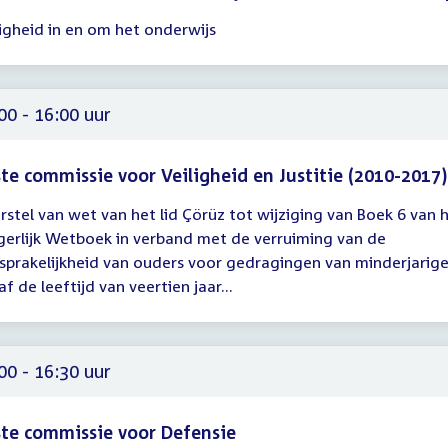
ligheid in en om het onderwijs
gadering
00
00 - 16:00 uur
te commissie voor Veiligheid en Justitie (2010-2017)
rstel van wet van het lid Çörüz tot wijziging van Boek 6 van 
gadering
gerlijk Wetboek in verband met de verruiming van de
00
sprakelijkheid van ouders voor gedragingen van minderjarig
f de leeftijd van veertien jaar...
00
00 - 16:30 uur
te commissie voor Defensie