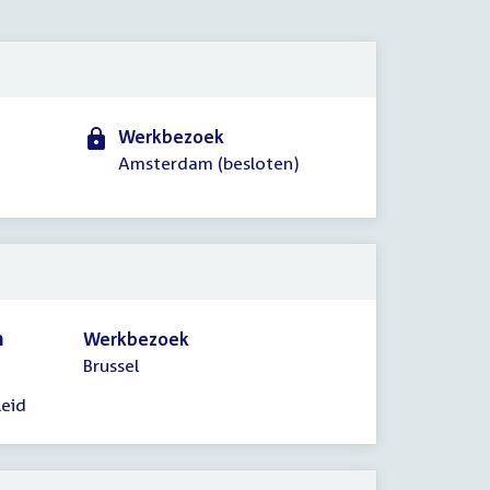
2012
Werkbezoek
Amsterdam (besloten)
n
Werkbezoek
Brussel
leid