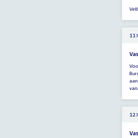
Tijd
Vei
ver
tot
10:
uur
11:
Vas
Tijd
Voo
ver
Bur
11:
aan
-
vana
16:
uur
12:
Vas