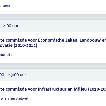
eranen
gadering
00
30
 12:00 uur
ste commissie voor Economische Zaken, Landbouw e
ovatie (2010-2012)
ndnota
gadering
00
00 - 23:00 uur
te commissie voor Infrastructuur en Milieu (2010-20
sis- en herstelwet
gadering
00