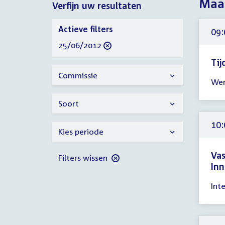
Maan
Verfijn uw resultaten
2012
Verfijn
Actieve filters
09:
uw
verwijder
25/06/2012
resultaten
filter
Tij
Tijd
Commissie
Wer
ver
09:
Soort
-
17:
10:
Kies periode
uur
Va
Filters wissen
Inn
Tijd
Int
ver
10:
-