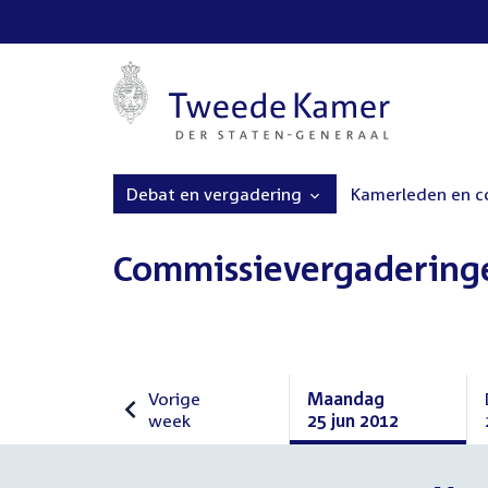
Debat en vergadering
Kamerleden en 
Commissievergadering
Vorige
Maandag
week
25 jun 2012
Vorige
Maandag
week
25
juni