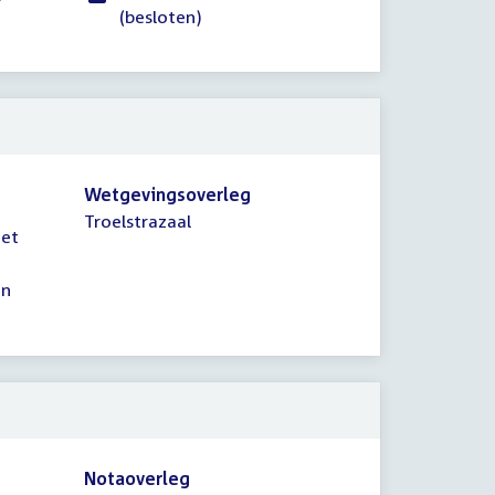
(besloten)
Wetgevingsoverleg
Troelstrazaal
het
en
Notaoverleg