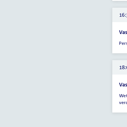
-
23:
16:
uur
Vas
Tijd
Per
ver
16:
-
17:
18:
uur
Vas
Tijd
Wet
ver
ver
18:
-
21:
uur