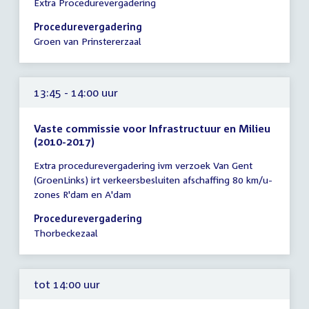
Extra Procedurevergadering
vergadering
13:30
Procedurevergadering
-
Groen van Prinstererzaal
14:00
uur
13:45 - 14:00 uur
Vaste commissie voor Infrastructuur en Milieu
(2010-2017)
Tijd
Extra procedurevergadering ivm verzoek Van Gent
vergadering
(GroenLinks) irt verkeersbesluiten afschaffing 80 km/u-
13:45
zones R'dam en A'dam
-
14:00
Procedurevergadering
uur
Thorbeckezaal
tot 14:00 uur