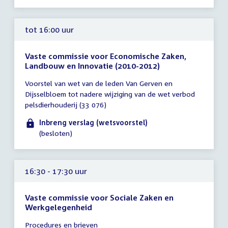
tot 16:00 uur
Vaste commissie voor Economische Zaken,
Landbouw en Innovatie (2010-2012)
Tijd
Voorstel van wet van de leden Van Gerven en
vergadering
Dijsselbloem tot nadere wijziging van de wet verbod
tot
pelsdierhouderij (33 076)
16:00
uur
Inbreng verslag (wetsvoorstel)
(besloten)
16:30 - 17:30 uur
Vaste commissie voor Sociale Zaken en
Werkgelegenheid
Tijd
Procedures en brieven