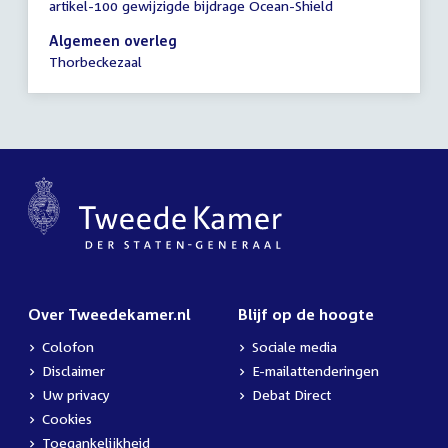
artikel-100 gewijzigde bijdrage Ocean-Shield
vergadering
21:00
Algemeen overleg
-
Thorbeckezaal
23:00
uur
Over Tweedekamer.nl
Blijf op de hoogte
Colofon
Sociale media
Disclaimer
E-mailattenderingen
Uw privacy
Debat Direct
Cookies
Toegankelijkheid