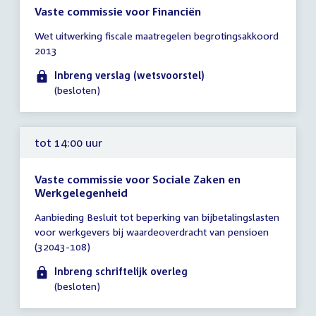
Vaste commissie voor Financiën
Tijd
Wet uitwerking fiscale maatregelen begrotingsakkoord
vergadering
2013
tot
14:00
Inbreng verslag (wetsvoorstel)
uur
(besloten)
tot 14:00 uur
Vaste commissie voor Sociale Zaken en
Werkgelegenheid
Tijd
Aanbieding Besluit tot beperking van bijbetalingslasten
vergadering
voor werkgevers bij waardeoverdracht van pensioen
tot
(32043-108)
14:00
uur
Inbreng schriftelijk overleg
(besloten)