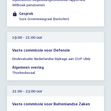
vergadering
Witboek pensioenen
17:30
-
Gesprek
18:15
Suze Groenewegzaal (besloten)
uur
19:00 - 21:00 uur
Vaste commissie voor Defensie
Tijd
Eindevaluatie Nederlandse bijdrage aan OUP Libië
vergadering
19:00
Algemeen overleg
-
Thorbeckezaal
21:00
uur
21:00 - 23:00 uur
Vaste commissie voor Buitenlandse Zaken
Tijd