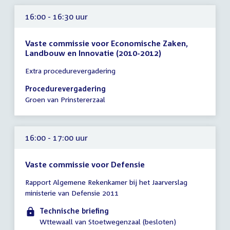
16:00 - 16:30 uur
Vaste commissie voor Economische Zaken,
Landbouw en Innovatie (2010-2012)
Tijd
Extra procedurevergadering
vergadering
16:00
Procedurevergadering
-
Groen van Prinstererzaal
16:30
uur
16:00 - 17:00 uur
Vaste commissie voor Defensie
Tijd
Rapport Algemene Rekenkamer bij het Jaarverslag
vergadering
ministerie van Defensie 2011
16:00
-
Technische briefing
17:00
Wttewaall van Stoetwegenzaal (besloten)
uur