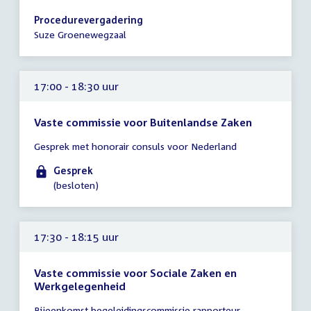
vergadering
16:30
Procedurevergadering
-
Suze Groenewegzaal
17:30
uur
17:00 - 18:30 uur
Vaste commissie voor Buitenlandse Zaken
Tijd
Gesprek met honorair consuls voor Nederland
vergadering
17:00
Gesprek
-
(besloten)
18:30
uur
17:30 - 18:15 uur
Vaste commissie voor Sociale Zaken en
Werkgelegenheid
Tijd
Bijeenkomst begeleidingscommissie rapporteur