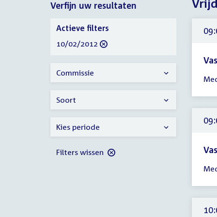
Vrij
Verfijn uw resultaten
2012
Verfijn
Actieve filters
09:
uw
verwijder
10/02/2012
resultaten
filter
Vas
Tijd
Commissie
Med
ver
09:
Soort
-
13:
09:
Kies periode
uur
Vas
Filters wissen
Tijd
Med
ver
09:
-
13:
10: