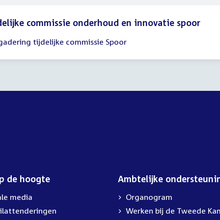
delijke commissie onderhoud en innovatie spoor
gadering tijdelijke commissie Spoor
gadering
00
00
op de hoogte
Ambtelijke ondersteuni
ale media
Organogram
ilattenderingen
External
Werken bij de Tweede Ka