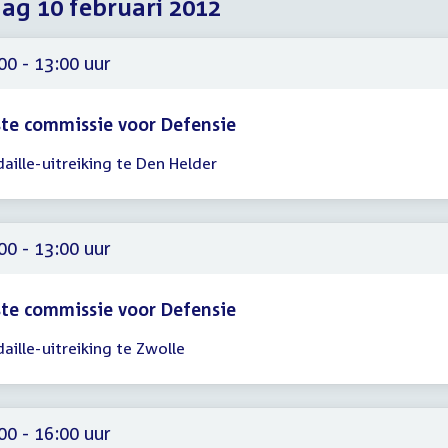
dag 10 februari 2012
2012
2012
2012
00 - 13:00 uur
te commissie voor Defensie
aille-uitreiking te Den Helder
gadering
00
00
00 - 13:00 uur
te commissie voor Defensie
aille-uitreiking te Zwolle
gadering
00
00
00 - 16:00 uur