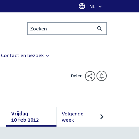
Taal selectie
NL
Zoeken
Contact en bezoek
Delen
Vrijdag
Volgende
10 feb 2012
week
Vrijdag
Volgende
10
week
februari