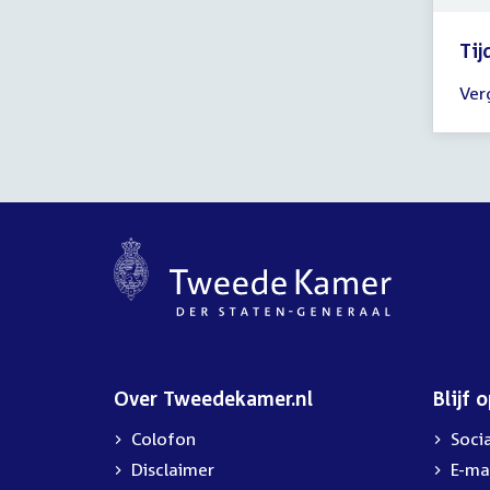
uur
Tij
Tijd
Ver
ver
10:
-
16:
uur
Over Tweedekamer.nl
Blijf 
Colofon
Soci
Disclaimer
E-ma