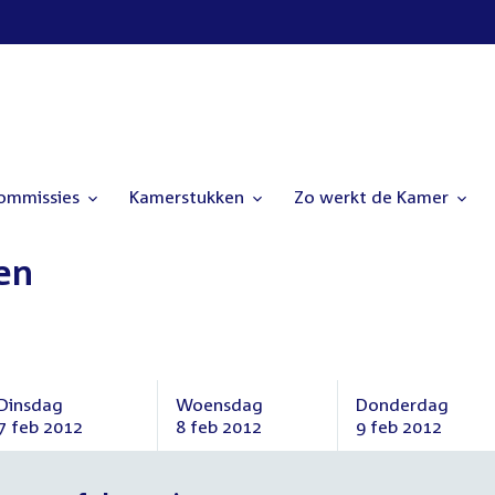
commissies
Kamerstukken
Zo werkt de Kamer
en
Dinsdag
Woensdag
Donderdag
7 feb 2012
8 feb 2012
9 feb 2012
Dinsdag
Woensdag
Donderdag
7
8
9
februari
februari
februari