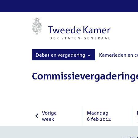
Debat en vergadering
Kamerleden en 
Commissievergadering
Vorige
Maandag
week
6 feb 2012
Vorige
Maandag
week
6
februari