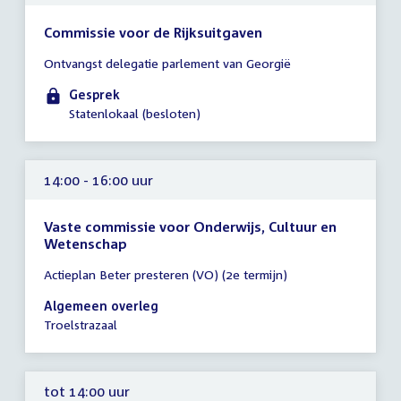
Commissie voor de Rijksuitgaven
Tijd
Ontvangst delegatie parlement van Georgië
vergadering
14:00
Gesprek
-
Statenlokaal (besloten)
15:00
uur
14:00 - 16:00 uur
Vaste commissie voor Onderwijs, Cultuur en
Wetenschap
Tijd
Actieplan Beter presteren (VO) (2e termijn)
vergadering
14:00
Algemeen overleg
-
Troelstrazaal
16:00
uur
tot 14:00 uur