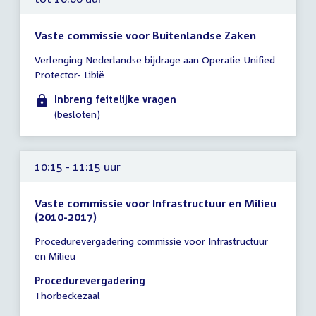
Vaste commissie voor Buitenlandse Zaken
Tijd
Verlenging Nederlandse bijdrage aan Operatie Unified
vergadering
Protector- Libië
tot
10:00
Inbreng feitelijke vragen
uur
(besloten)
10:15 - 11:15 uur
Vaste commissie voor Infrastructuur en Milieu
(2010-2017)
Tijd
Procedurevergadering commissie voor Infrastructuur
vergadering
en Milieu
10:15
-
Procedurevergadering
11:15
Thorbeckezaal
uur