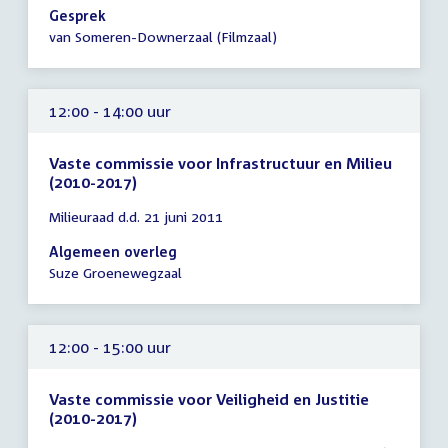
12:30
Gesprek
uur
van Someren-Downerzaal (Filmzaal)
12:00 - 14:00 uur
Vaste commissie voor Infrastructuur en Milieu
(2010-2017)
Tijd
Milieuraad d.d. 21 juni 2011
vergadering
12:00
Algemeen overleg
-
Suze Groenewegzaal
14:00
uur
12:00 - 15:00 uur
Vaste commissie voor Veiligheid en Justitie
(2010-2017)
Tijd