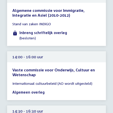
Algemene commissie voor Immigratie,
Integratie en Asiel (2010-2012)
Tijd
Stand van zaken INDiGO
vergadering
tot
Inbreng schriftelijk overleg
14:00
(besloten)
uur
14:00 - 16:00 uur
Vaste commissie voor Onderwijs, Cultuur en
Wetenschap
Tijd
Internationaal cultuurbeleid (AO wordt uitgesteld)
vergadering
14:00
Algemeen overleg
-
16:00
uur
14:30 - 16:30 uur