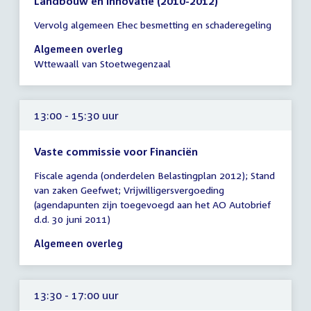
Landbouw en Innovatie (2010-2012)
Tijd
Vervolg algemeen Ehec besmetting en schaderegeling
vergadering
13:00
Algemeen overleg
-
Wttewaall van Stoetwegenzaal
15:00
uur
13:00 - 15:30 uur
Vaste commissie voor Financiën
Tijd
Fiscale agenda (onderdelen Belastingplan 2012); Stand
vergadering
van zaken Geefwet; Vrijwilligersvergoeding
13:00
(agendapunten zijn toegevoegd aan het AO Autobrief
-
d.d. 30 juni 2011)
15:30
uur
Algemeen overleg
13:30 - 17:00 uur