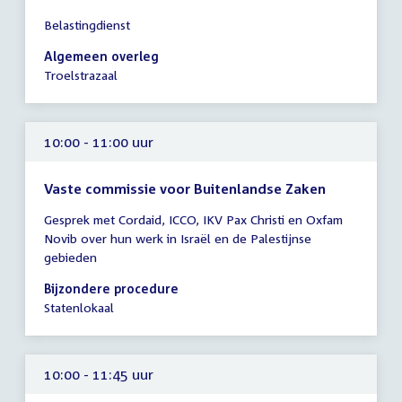
Tijd
Belastingdienst
vergadering
10:00
Algemeen overleg
-
Troelstrazaal
12:30
uur
10:00 - 11:00 uur
Vaste commissie voor Buitenlandse Zaken
Tijd
Gesprek met Cordaid, ICCO, IKV Pax Christi en Oxfam
vergadering
Novib over hun werk in Israël en de Palestijnse
10:00
gebieden
-
11:00
Bijzondere procedure
uur
Statenlokaal
10:00 - 11:45 uur