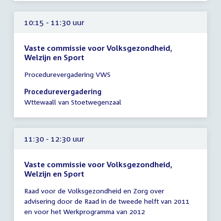
10:15 - 11:30 uur
Vaste commissie voor Volksgezondheid,
Welzijn en Sport
Tijd
Procedurevergadering VWS
vergadering
10:15
Procedurevergadering
-
Wttewaall van Stoetwegenzaal
11:30
uur
11:30 - 12:30 uur
Vaste commissie voor Volksgezondheid,
Welzijn en Sport
Tijd
Raad voor de Volksgezondheid en Zorg over
vergadering
advisering door de Raad in de tweede helft van 2011
11:30
en voor het Werkprogramma van 2012
-