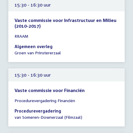
15:30 - 16:30 uur
Vaste commissie voor Infrastructuur en Milieu
(2010-2017)
Tijd
RRAAM
vergadering
15:30
Algemeen overleg
-
Groen van Prinstererzaal
16:30
uur
15:30 - 16:30 uur
Vaste commissie voor Financiën
Tijd
Procedurevergadering Financiën
vergadering
15:30
Procedurevergadering
-
van Someren-Downerzaal (Filmzaal)
16:30
uur