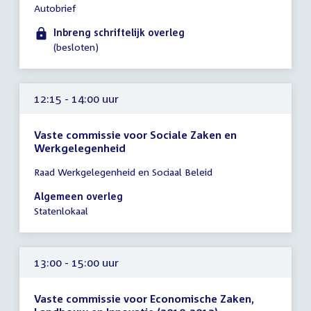
Autobrief
vergadering
tot
Inbreng schriftelijk overleg
12:00
(besloten)
uur
12:15 - 14:00 uur
Vaste commissie voor Sociale Zaken en
Werkgelegenheid
Tijd
Raad Werkgelegenheid en Sociaal Beleid
vergadering
12:15
Algemeen overleg
-
Statenlokaal
14:00
uur
13:00 - 15:00 uur
Vaste commissie voor Economische Zaken,