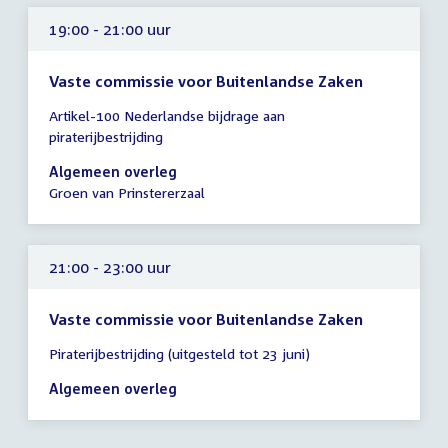
19:00 - 21:00 uur
Vaste commissie voor Buitenlandse Zaken
Tijd
Artikel-100 Nederlandse bijdrage aan
vergadering
piraterijbestrijding
19:00
-
Algemeen overleg
21:00
Groen van Prinstererzaal
uur
21:00 - 23:00 uur
Vaste commissie voor Buitenlandse Zaken
Tijd
Piraterijbestrijding (uitgesteld tot 23 juni)
vergadering
21:00
Algemeen overleg
-
23:00
uur