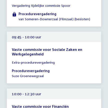
Tijd
Vergadering tijdelijke commissie Spoor
vergadering
09:00
Procedurevergadering
-
van Someren-Downerzaal (Filmzaal) (besloten)
10:00
uur
09:45 - 10:00 uur
Vaste commissie voor Sociale Zaken en
Werkgelegenheid
Tijd
Extra-procedurevergadering
vergadering
09:45
Procedurevergadering
-
Suze Groenewegzaal
10:00
uur
10:00 - 12:30 uur
Vaste commissie voor Financiën