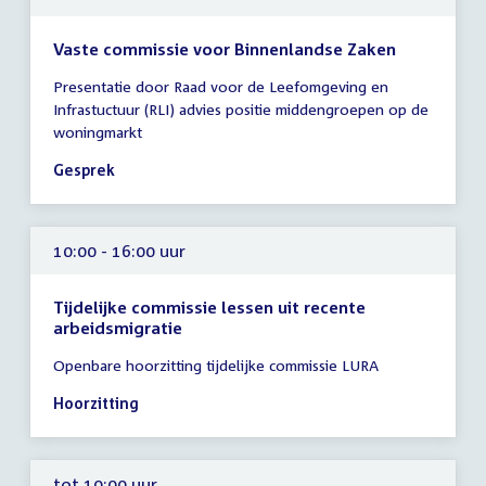
Vaste commissie voor Binnenlandse Zaken
Tijd
Presentatie door Raad voor de Leefomgeving en
vergadering
Infrastuctuur (RLI) advies positie middengroepen op de
10:00
woningmarkt
-
11:00
Gesprek
uur
10:00 - 16:00 uur
Tijdelijke commissie lessen uit recente
arbeidsmigratie
Tijd
Openbare hoorzitting tijdelijke commissie LURA
vergadering
10:00
Hoorzitting
-
16:00
uur
tot 10:00 uur