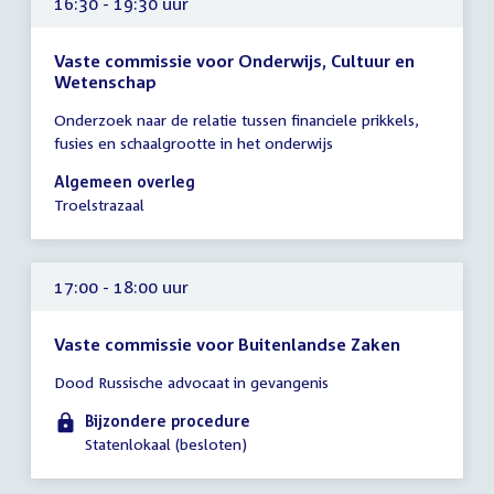
16:30 - 19:30 uur
Vaste commissie voor Onderwijs, Cultuur en
Wetenschap
Tijd
Onderzoek naar de relatie tussen financiele prikkels,
vergadering
fusies en schaalgrootte in het onderwijs
16:30
-
Algemeen overleg
19:30
Troelstrazaal
uur
17:00 - 18:00 uur
Vaste commissie voor Buitenlandse Zaken
Tijd
Dood Russische advocaat in gevangenis
vergadering
17:00
Bijzondere procedure
-
Statenlokaal (besloten)
18:00
uur