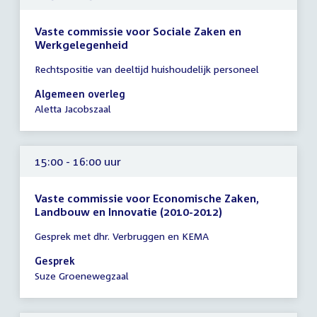
Vaste commissie voor Sociale Zaken en
Werkgelegenheid
Tijd
Rechtspositie van deeltijd huishoudelijk personeel
vergadering
14:30
Algemeen overleg
-
Aletta Jacobszaal
16:30
uur
15:00 - 16:00 uur
Vaste commissie voor Economische Zaken,
Landbouw en Innovatie (2010-2012)
Tijd
Gesprek met dhr. Verbruggen en KEMA
vergadering
15:00
Gesprek
-
Suze Groenewegzaal
16:00
uur