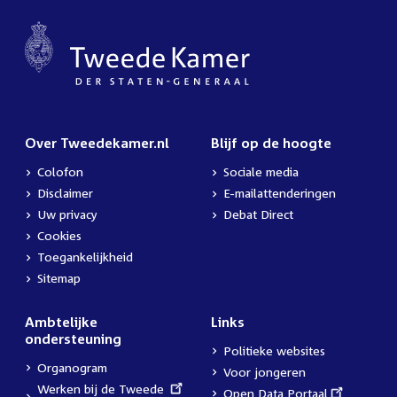
Over Tweedekamer.nl
Blijf op de hoogte
Colofon
Sociale media
Disclaimer
E-mailattenderingen
Uw privacy
Debat Direct
Cookies
Toegankelijkheid
Sitemap
Ambtelijke
Links
ondersteuning
Politieke websites
Organogram
Voor jongeren
External
Werken bij de Tweede
External
Open Data Portaal