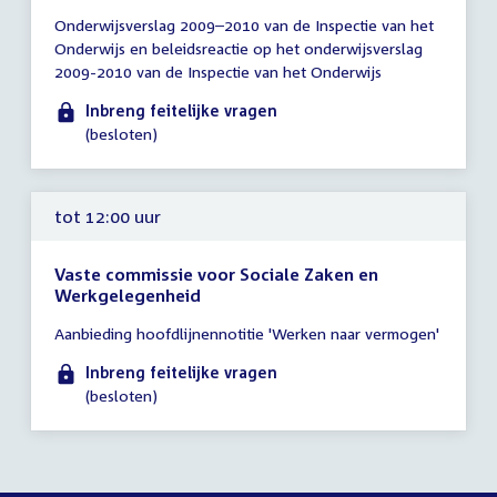
Tijd
Onderwijsverslag 2009–2010 van de Inspectie van het
vergadering
Onderwijs en beleidsreactie op het onderwijsverslag
tot
2009-2010 van de Inspectie van het Onderwijs
10:00
uur
Inbreng feitelijke vragen
(besloten)
tot 12:00 uur
Vaste commissie voor Sociale Zaken en
Werkgelegenheid
Tijd
Aanbieding hoofdlijnennotitie 'Werken naar vermogen'
vergadering
tot
Inbreng feitelijke vragen
12:00
(besloten)
uur