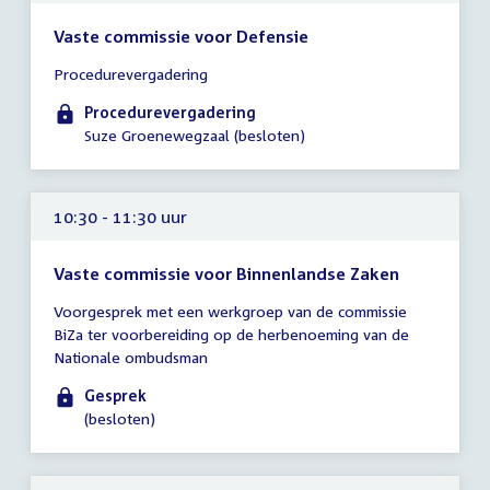
Vaste commissie voor Defensie
Tijd
Procedurevergadering
vergadering
10:30
Procedurevergadering
-
Suze Groenewegzaal (besloten)
11:15
uur
10:30 - 11:30 uur
Vaste commissie voor Binnenlandse Zaken
Tijd
Voorgesprek met een werkgroep van de commissie
vergadering
BiZa ter voorbereiding op de herbenoeming van de
10:30
Nationale ombudsman
-
11:30
Gesprek
uur
(besloten)