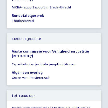
Tijd
MKBA-rapport spoorlijn Breda-Utrecht
vergadering
10:00
Rondetafelgesprek
-
Thorbeckezaal
13:00
uur
10:00 - 13:00 uur
Vaste commissie voor Veiligheid en Justitie
(2010-2017)
Tijd
Capaciteitsplan justitiële jeugdinrichtingen
vergadering
10:00
Algemeen overleg
-
Groen van Prinstererzaal
13:00
uur
tot 10:00 uur