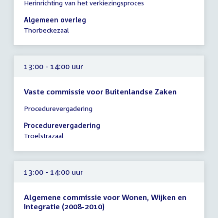
Herinrichting van het verkiezingsproces
vergadering
13:00
Algemeen overleg
-
Thorbeckezaal
16:00
uur
13:00 - 14:00 uur
Vaste commissie voor Buitenlandse Zaken
Tijd
Procedurevergadering
vergadering
13:00
Procedurevergadering
-
Troelstrazaal
14:00
uur
13:00 - 14:00 uur
Algemene commissie voor Wonen, Wijken en
Integratie (2008-2010)
Tijd