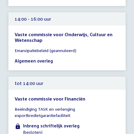
14:00 - 16:00 uur
Vaste commissie voor Onderwijs, Cultuur en
Wetenschap
Tijd
Emancipatiebeleid (geannuleerd)
vergadering
14:00
Algemeen overleg
-
16:00
uur
tot 14:00 uur
Vaste commissie voor Financiën
Tijd
Beëindiging TASK en verlenging
vergadering
exportkredietgarantiefaciliteit
tot
14:00
Inbreng schriftelijk overleg
uur
(besloten)