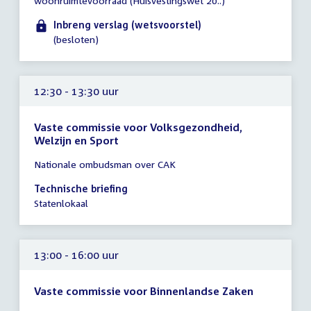
woonruimtevoorraad (Huisvestingswet 20..)
12:00
uur
Inbreng verslag (wetsvoorstel)
(besloten)
12:30 - 13:30 uur
Vaste commissie voor Volksgezondheid,
Welzijn en Sport
Tijd
Nationale ombudsman over CAK
vergadering
12:30
Technische briefing
-
Statenlokaal
13:30
uur
13:00 - 16:00 uur
Vaste commissie voor Binnenlandse Zaken
Tijd