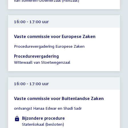
van Someren-Downerzaal (Filmzaal)
16:15
uur
16:00 - 17:00 uur
Vaste commissie voor Europese Zaken
Tijd
Procedurevergadering Europese Zaken
vergadering
16:00
Procedurevergadering
-
Wttewaall van Stoetwegenzaal
17:00
uur
16:00 - 17:00 uur
Vaste commissie voor Buitenlandse Zaken
Tijd
ontvangst Hanaa Edwar en Shadi Sadr
vergadering
16:00
Bijzondere procedure
-
Statenlokaal (besloten)