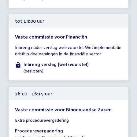
tot 14:00 uur
Vaste commissie voor Financiën
Tijd
Inbreng nader verslag wetsvoorstel Wet implementatie
vergadering
richtlijn deelnemingen in de financiële sector
tot
14:00
Inbreng verslag (wetsvoorstel)
uur
(besloten)
16:00 - 16:15 uur
Vaste commissie voor Binnenlandse Zaken
Tijd
Extra procedurevergadering
vergadering
16:00
Procedurevergadering
-