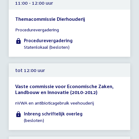
11:00 - 12:00 uur
Themacommissie Dierhouderij
Tijd
Procedurevergadering
vergadering
11:00
Procedurevergadering
-
Statenlokaal (besloten)
12:00
uur
tot 12:00 uur
Vaste commissie voor Economische Zaken,
Landbouw en Innovatie (2010-2012)
Tijd
nVWA en antibioticagebruik veehouderij
vergadering
tot
Inbreng schriftelijk overleg
12:00
(besloten)
uur