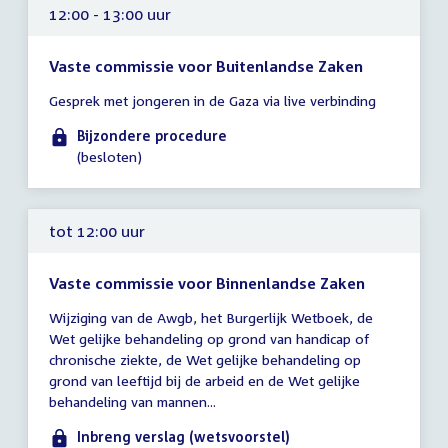
12:00 - 13:00 uur
Vaste commissie voor Buitenlandse Zaken
Tijd
Gesprek met jongeren in de Gaza via live verbinding
vergadering
12:00
Bijzondere procedure
-
(besloten)
13:00
uur
tot 12:00 uur
Vaste commissie voor Binnenlandse Zaken
Tijd
Wijziging van de Awgb, het Burgerlijk Wetboek, de
vergadering
Wet gelijke behandeling op grond van handicap of
tot
chronische ziekte, de Wet gelijke behandeling op
12:00
grond van leeftijd bij de arbeid en de Wet gelijke
uur
behandeling van mannen...
Inbreng verslag (wetsvoorstel)