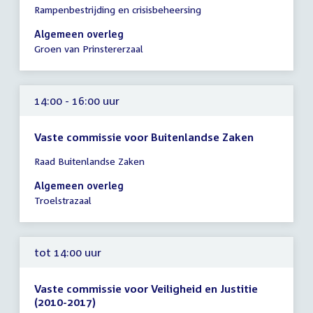
Rampenbestrijding en crisisbeheersing
vergadering
14:00
Algemeen overleg
-
Groen van Prinstererzaal
17:00
uur
14:00 - 16:00 uur
Vaste commissie voor Buitenlandse Zaken
Tijd
Raad Buitenlandse Zaken
vergadering
14:00
Algemeen overleg
-
Troelstrazaal
16:00
uur
tot 14:00 uur
Vaste commissie voor Veiligheid en Justitie
(2010-2017)