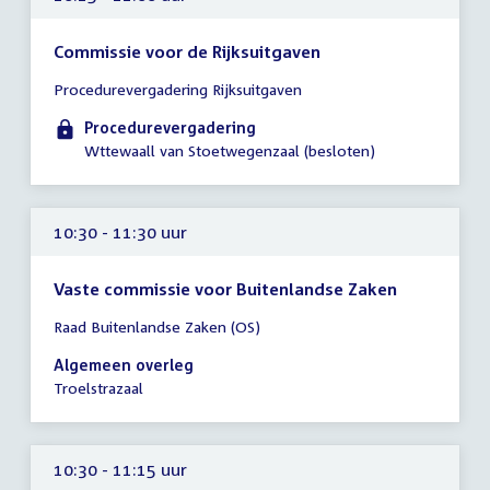
Commissie voor de Rijksuitgaven
Tijd
Procedurevergadering Rijksuitgaven
vergadering
10:15
Procedurevergadering
-
Wttewaall van Stoetwegenzaal (besloten)
11:00
uur
10:30 - 11:30 uur
Vaste commissie voor Buitenlandse Zaken
Tijd
Raad Buitenlandse Zaken (OS)
vergadering
10:30
Algemeen overleg
-
Troelstrazaal
11:30
uur
10:30 - 11:15 uur