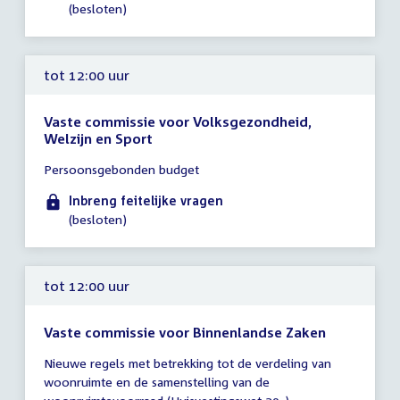
(besloten)
tot 12:00 uur
Vaste commissie voor Volksgezondheid,
Welzijn en Sport
Tijd
Persoonsgebonden budget
vergadering
tot
Inbreng feitelijke vragen
12:00
(besloten)
uur
tot 12:00 uur
Vaste commissie voor Binnenlandse Zaken
Tijd
Nieuwe regels met betrekking tot de verdeling van
vergadering
woonruimte en de samenstelling van de
tot