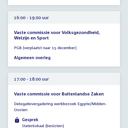
17:00
uur
16:00 - 19:00 uur
Vaste commissie voor Volksgezondheid,
Welzijn en Sport
Tijd
PGB (verplaatst naar 15 december)
vergadering
16:00
Algemeen overleg
-
19:00
uur
17:00 - 18:00 uur
Vaste commissie voor Buitenlandse Zaken
Tijd
Delegatievergadering werkbezoek Egypte/Midden-
vergadering
Oosten
17:00
-
Gesprek
18:00
Statenlokaal (besloten)