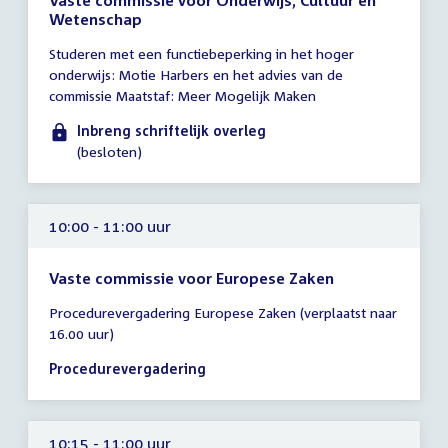
Vaste commissie voor Onderwijs, Cultuur en
Wetenschap
Tijd
Studeren met een functiebeperking in het hoger
vergadering
onderwijs: Motie Harbers en het advies van de
tot
commissie Maatstaf: Meer Mogelijk Maken
10:00
uur
Inbreng schriftelijk overleg
(besloten)
10:00 - 11:00 uur
Vaste commissie voor Europese Zaken
Tijd
Procedurevergadering Europese Zaken (verplaatst naar
vergadering
16.00 uur)
10:00
-
Procedurevergadering
11:00
uur
10:15 - 11:00 uur