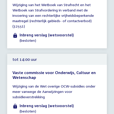
Tijd
Wijziging van het Wetboek van Strafrecht en het
vergadering
Wetboek van Strafvordering in verband met de
tot
invoering van een rechterlijke vrijheidsbeperkende
14:00
maatregel (rechterlijk gebieds- of contactverbod)
uur
(32551)
Inbreng verslag (wetsvoorstel)
(besloten)
tot 14:00 uur
Vaste commissie voor Onderwijs, Cultuur en
Wetenschap
Tijd
Wijziging van de Wet overige OCW-subsidies onder
vergadering
meer vanwege de Aanwijzingen voor
tot
subsidieverstrekking
14:00
uur
Inbreng verslag (wetsvoorstel)
(besloten)