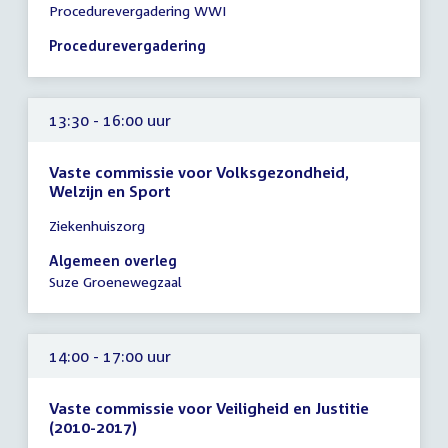
Procedurevergadering WWI
vergadering
13:00
Procedurevergadering
-
14:00
uur
13:30 - 16:00 uur
Vaste commissie voor Volksgezondheid,
Welzijn en Sport
Tijd
Ziekenhuiszorg
vergadering
13:30
Algemeen overleg
-
Suze Groenewegzaal
16:00
uur
14:00 - 17:00 uur
Vaste commissie voor Veiligheid en Justitie
(2010-2017)
Tijd