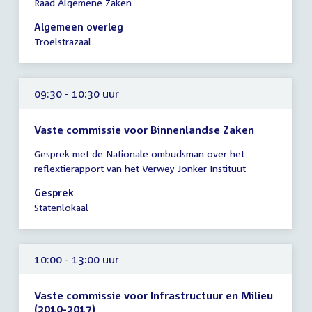
Raad Algemene Zaken
vergadering
09:30
Algemeen overleg
-
Troelstrazaal
10:30
uur
09:30 - 10:30 uur
Vaste commissie voor Binnenlandse Zaken
Tijd
Gesprek met de Nationale ombudsman over het
vergadering
reflextierapport van het Verwey Jonker Instituut
09:30
-
Gesprek
10:30
Statenlokaal
uur
10:00 - 13:00 uur
Vaste commissie voor Infrastructuur en Milieu
(2010-2017)