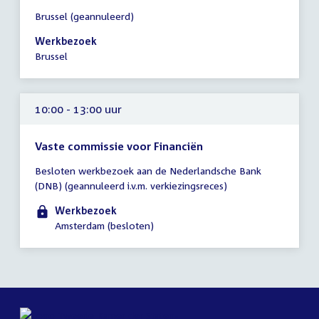
Tijd
Brussel (geannuleerd)
vergadering
09:00
Werkbezoek
-
Brussel
18:00
uur
10:00 - 13:00 uur
Vaste commissie voor Financiën
Tijd
Besloten werkbezoek aan de Nederlandsche Bank
vergadering
(DNB) (geannuleerd i.v.m. verkiezingsreces)
10:00
-
Werkbezoek
13:00
Amsterdam (besloten)
uur