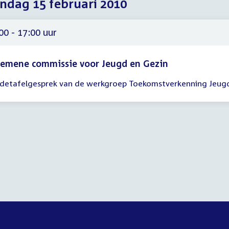
dag 15 februari 2010
2010
2010
2010
00 - 17:00 uur
gemene commissie voor Jeugd en Gezin
detafelgesprek van de werkgroep Toekomstverkenning Jeug
gadering
00
00