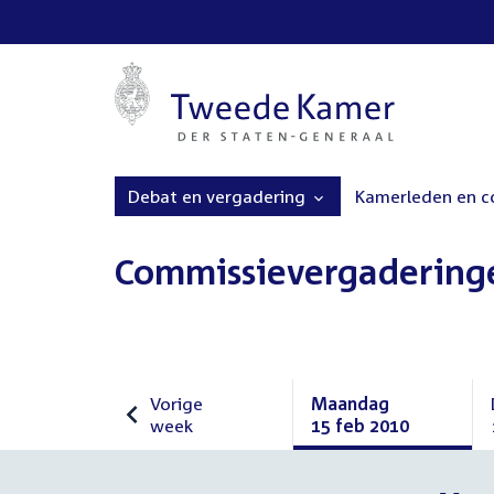
Debat en vergadering
Kamerleden en 
Commissievergadering
Vorige
Maandag
week
15 feb 2010
Vorige
Maandag
week
15
februari