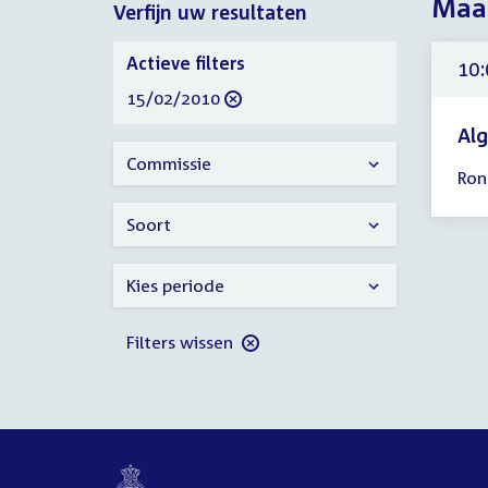
Maan
Verfijn uw resultaten
2010
Verfijn
Actieve filters
10:
uw
verwijder
15/02/2010
resultaten
filter
Al
Tijd
Commissie
Ron
ver
10:
Soort
-
17:
Kies periode
uur
Filters wissen