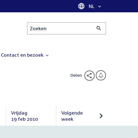
Taal selectie
NL
Zoeken
Contact en bezoek
Delen
Vrijdag
Volgende
19 feb 2010
week
Vrijdag
Volgende
19
week
februari