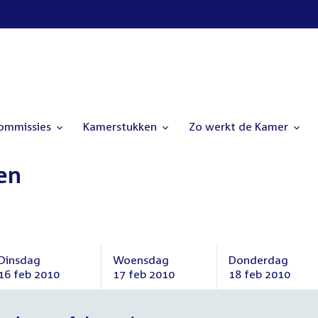
commissies
Kamerstukken
Zo werkt de Kamer
en
Dinsdag
Woensdag
Donderdag
16 feb 2010
17 feb 2010
18 feb 2010
Dinsdag
Woensdag
Donderdag
16
17
18
februari
februari
februari