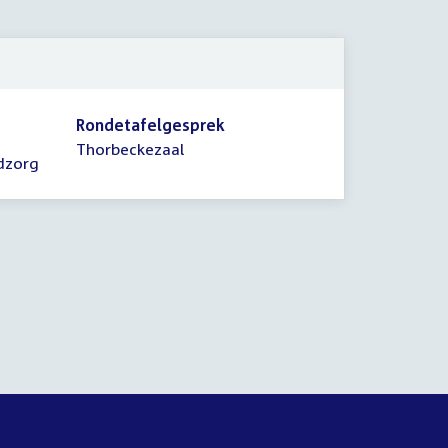
2010
Rondetafelgesprek
Thorbeckezaal
dzorg