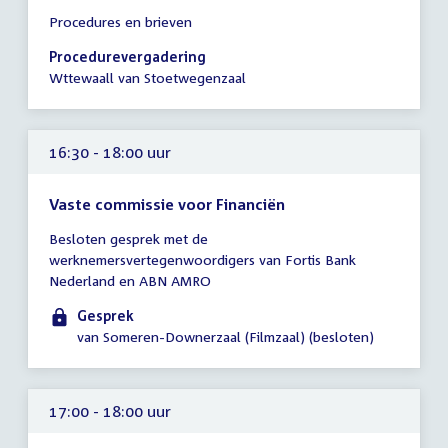
Tijd
Procedures en brieven
vergadering
16:30
Procedurevergadering
-
Wttewaall van Stoetwegenzaal
17:30
uur
16:30 - 18:00 uur
Vaste commissie voor Financiën
Tijd
Besloten gesprek met de
vergadering
werknemersvertegenwoordigers van Fortis Bank
16:30
Nederland en ABN AMRO
-
18:00
Gesprek
uur
van Someren-Downerzaal (Filmzaal) (besloten)
17:00 - 18:00 uur