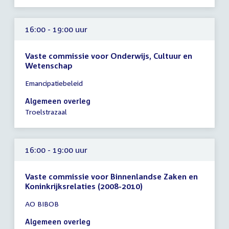
16:00 - 19:00 uur
Vaste commissie voor Onderwijs, Cultuur en
Wetenschap
Tijd
Emancipatiebeleid
vergadering
16:00
Algemeen overleg
-
Troelstrazaal
19:00
uur
16:00 - 19:00 uur
Vaste commissie voor Binnenlandse Zaken en
Koninkrijksrelaties (2008-2010)
Tijd
AO BIBOB
vergadering
16:00
Algemeen overleg
-