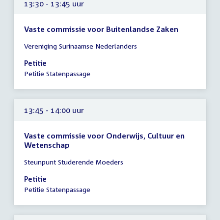
13:30 - 13:45 uur
Vaste commissie voor Buitenlandse Zaken
Tijd
Vereniging Surinaamse Nederlanders
vergadering
13:30
Petitie
-
Petitie Statenpassage
13:45
uur
13:45 - 14:00 uur
Vaste commissie voor Onderwijs, Cultuur en
Wetenschap
Tijd
Steunpunt Studerende Moeders
vergadering
13:45
Petitie
-
Petitie Statenpassage
14:00
uur