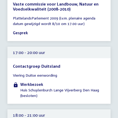
Vaste commissie voor Landbouw, Natuur en
Voedselkwaliteit (2008-2010)
Tijd
PlattelandsParlement 2009 (i.v.m. plenaire agenda
vergadering
datum gewijzigd wordt 8/10 om 17.00 uur)
17:00
-
Gesprek
18:00
uur
17:00 - 20:00 uur
Contactgroep Duitsland
Tijd
Viering Duitse eenwording
vergadering
17:00
Werkbezoek
-
Huis Schuylenburch Lange Vijverberg Den Haag
20:00
(besloten)
uur
18:00 - 21:00 uur