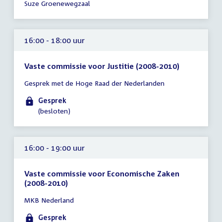
Suze Groenewegzaal
19:00
uur
16:00 - 18:00 uur
Vaste commissie voor Justitie (2008-2010)
Tijd
Gesprek met de Hoge Raad der Nederlanden
vergadering
16:00
Gesprek
-
(besloten)
18:00
uur
16:00 - 19:00 uur
Vaste commissie voor Economische Zaken
(2008-2010)
Tijd
MKB Nederland
vergadering
16:00
Gesprek