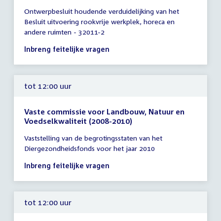
Tijd
Ontwerpbesluit houdende verduidelijking van het
vergadering
Besluit uitvoering rookvrije werkplek, horeca en
tot
andere ruimten - 32011-2
12:00
uur
Inbreng feitelijke vragen
tot 12:00 uur
Vaste commissie voor Landbouw, Natuur en
Voedselkwaliteit (2008-2010)
Tijd
Vaststelling van de begrotingsstaten van het
vergadering
Diergezondheidsfonds voor het jaar 2010
tot
12:00
Inbreng feitelijke vragen
uur
tot 12:00 uur