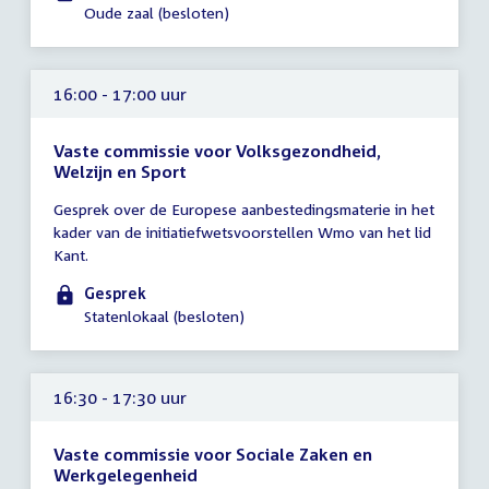
-
Oude zaal (besloten)
19:00
uur
16:00 - 17:00 uur
Vaste commissie voor Volksgezondheid,
Welzijn en Sport
Tijd
Gesprek over de Europese aanbestedingsmaterie in het
vergadering
kader van de initiatiefwetsvoorstellen Wmo van het lid
16:00
Kant.
-
17:00
Gesprek
uur
Statenlokaal (besloten)
16:30 - 17:30 uur
Vaste commissie voor Sociale Zaken en
Werkgelegenheid