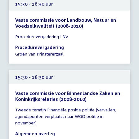
15:30 - 16:30 uur
Vaste commissie voor Landbouw, Natuur en
Voedselkwaliteit (2008-2010)
Tijd
Procedurevergadering LNV
vergadering
15:30
Procedurevergadering
-
Groen van Prinstererzaal
16:30
uur
15:30 - 18:30 uur
Vaste commissie voor Binnenlandse Zaken en
Koninkrijksrelaties (2008-2010)
Tijd
Tweede termijn Financiële positie politie (vervallen,
vergadering
agendapunten verplaatst naar WGO politie in
15:30
november)
-
18:30
Algemeen overleg
uur