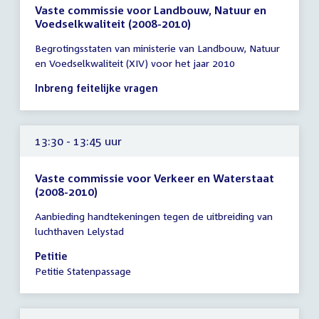
Vaste commissie voor Landbouw, Natuur en
Voedselkwaliteit (2008-2010)
Tijd
Begrotingsstaten van ministerie van Landbouw, Natuur
vergadering
en Voedselkwaliteit (XIV) voor het jaar 2010
tot
12:00
Inbreng feitelijke vragen
uur
13:30 - 13:45 uur
Vaste commissie voor Verkeer en Waterstaat
(2008-2010)
Tijd
Aanbieding handtekeningen tegen de uitbreiding van
vergadering
luchthaven Lelystad
13:30
-
Petitie
13:45
Petitie Statenpassage
uur