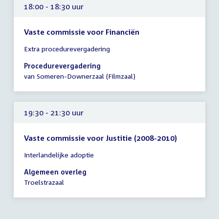
18:00 - 18:30 uur
Vaste commissie voor Financiën
Tijd
Extra procedurevergadering
vergadering
18:00
Procedurevergadering
-
van Someren-Downerzaal (Filmzaal)
18:30
uur
19:30 - 21:30 uur
Vaste commissie voor Justitie (2008-2010)
Tijd
Interlandelijke adoptie
vergadering
19:30
Algemeen overleg
-
Troelstrazaal
21:30
uur