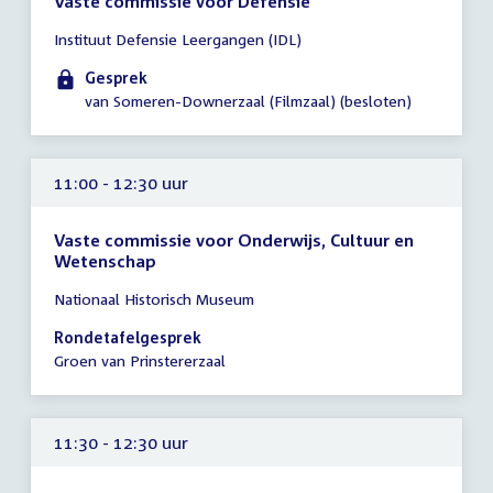
Vaste commissie voor Defensie
Tijd
Instituut Defensie Leergangen (IDL)
vergadering
11:00
Gesprek
-
van Someren-Downerzaal (Filmzaal) (besloten)
12:00
uur
11:00 - 12:30 uur
Vaste commissie voor Onderwijs, Cultuur en
Wetenschap
Tijd
Nationaal Historisch Museum
vergadering
11:00
Rondetafelgesprek
-
Groen van Prinstererzaal
12:30
uur
11:30 - 12:30 uur