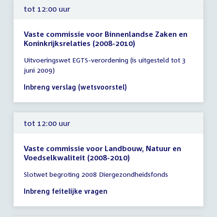
tot 12:00 uur
Vaste commissie voor Binnenlandse Zaken en
Koninkrijksrelaties (2008-2010)
Tijd
Uitvoeringswet EGTS-verordening (is uitgesteld tot 3
vergadering
juni 2009)
tot
12:00
Inbreng verslag (wetsvoorstel)
uur
tot 12:00 uur
Vaste commissie voor Landbouw, Natuur en
Voedselkwaliteit (2008-2010)
Tijd
Slotwet begroting 2008 Diergezondheidsfonds
vergadering
tot
Inbreng feitelijke vragen
12:00
uur