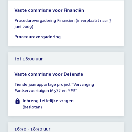
Vaste commissie voor Financiën
Tijd
Procedurevergadering Financiën (is verplaatst naar 3
vergadering
juni 2009)
15:30
-
Procedurevergadering
16:30
uur
tot 16:00 uur
Vaste commissie voor Defensie
Tijd
Tiende jaarrapportage project "Vervanging
vergadering
Pantservoertuigen M577 en YPR"
tot
16:00
Inbreng feitelijke vragen
uur
(besloten)
16:30 - 18:30 uur