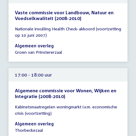
Vaste commissie voor Landbouw, Natuur en
Voedselkwaliteit (2008-2010)
Tijd
Nationale invulling Health Check-akkoord (voortzetting
vergadering
op 10 juni 2007)
16:30
-
Algemeen overleg
18:30
Groen van Prinstererzaal
uur
17:00 - 18:00 uur
Algemene commissie voor Wonen, Wijken en
Integratie (2008-2010)
Tijd
Kabinetsmaatregelen woningmarkt i.v.m. economische
vergadering
crisis (voortzetting)
17:00
-
Algemeen overleg
18:00
Thorbeckezaal
uur