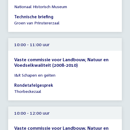
Tijd
Nationaal Historisch Museum
vergadering
10:00
Technische briefing
-
Groen van Prinstererzaal
11:00
uur
10:00 - 11:00 uur
Vaste commissie voor Landbouw, Natuur en
Voedselkwaliteit (2008-2010)
Tijd
I&R Schapen en geiten
vergadering
10:00
Rondetafelgesprek
-
Thorbeckezaal
11:00
uur
10:00 - 12:00 uur
Vaste commissie voor Landbouw, Natuur en