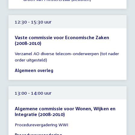
12:30 - 15:30 uur
Vaste commissie voor Economische Zaken
(2008-2010)
Tijd
Verzamel AO diverse telecom-onderwerpen (tot nader
vergadering
order uitgesteld)
12:30
-
Algemeen overleg
15:30
uur
13:00 - 14:00 uur
Algemene commissie voor Wonen, Wijken en
Integratie (2008-2010)
Tijd
Procedurevergadering WWI
vergadering
13:00