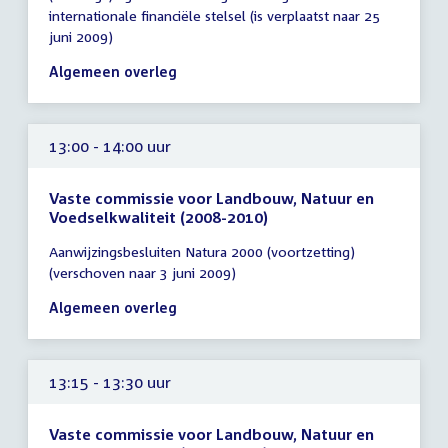
vergadering
internationale financiële stelsel (is verplaatst naar 25
13:00
juni 2009)
-
16:00
Algemeen overleg
uur
13:00 - 14:00 uur
Vaste commissie voor Landbouw, Natuur en
Voedselkwaliteit (2008-2010)
Tijd
Aanwijzingsbesluiten Natura 2000 (voortzetting)
vergadering
(verschoven naar 3 juni 2009)
13:00
-
Algemeen overleg
14:00
uur
13:15 - 13:30 uur
Vaste commissie voor Landbouw, Natuur en