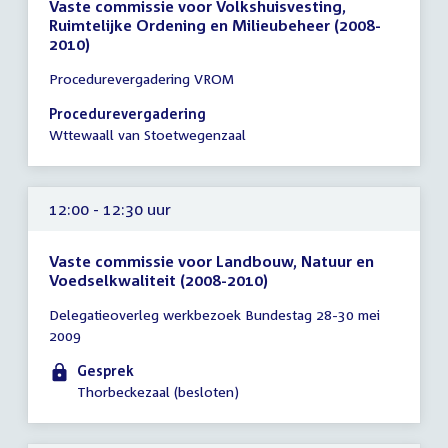
Vaste commissie voor Volkshuisvesting,
Ruimtelijke Ordening en Milieubeheer (2008-
2010)
Tijd
Procedurevergadering VROM
vergadering
11:30
Procedurevergadering
-
Wttewaall van Stoetwegenzaal
12:30
uur
12:00 - 12:30 uur
Vaste commissie voor Landbouw, Natuur en
Voedselkwaliteit (2008-2010)
Tijd
Delegatieoverleg werkbezoek Bundestag 28-30 mei
vergadering
2009
12:00
-
Gesprek
12:30
Thorbeckezaal (besloten)
uur