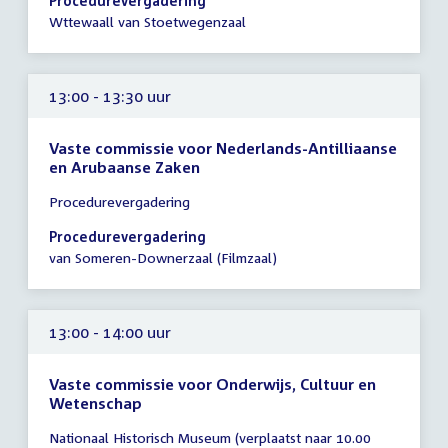
Procedurevergadering
-
Wttewaall van Stoetwegenzaal
14:00
uur
13:00 - 13:30 uur
Vaste commissie voor Nederlands-Antilliaanse
en Arubaanse Zaken
Tijd
Procedurevergadering
vergadering
13:00
Procedurevergadering
-
van Someren-Downerzaal (Filmzaal)
13:30
uur
13:00 - 14:00 uur
Vaste commissie voor Onderwijs, Cultuur en
Wetenschap
Tijd
Nationaal Historisch Museum (verplaatst naar 10.00
vergadering