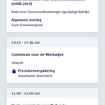
(2008-2010)
Tijd
Raad voor Concurrentievermogen (gewijzigd tijdstip)
vergadering
10:15
Algemeen overleg
-
Suze Groenewegzaal
11:45
uur
10:15 - 11:45 uur
Commissie voor de Werkwijze
Tijd
Gesprek
vergadering
10:15
Procedurevergadering
-
Dreeskamer (besloten)
11:45
uur
11:00 - 12:00 uur