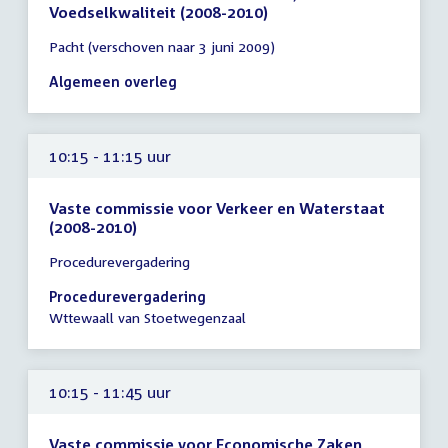
Voedselkwaliteit (2008-2010)
Tijd
Pacht (verschoven naar 3 juni 2009)
vergadering
10:00
Algemeen overleg
-
12:00
uur
10:15 - 11:15 uur
Vaste commissie voor Verkeer en Waterstaat
(2008-2010)
Tijd
Procedurevergadering
vergadering
10:15
Procedurevergadering
-
Wttewaall van Stoetwegenzaal
11:15
uur
10:15 - 11:45 uur
Vaste commissie voor Economische Zaken