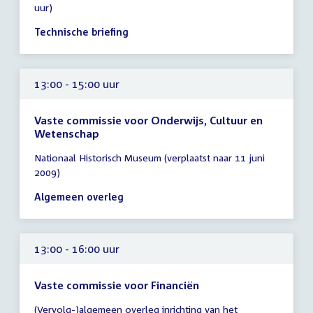
uur)
13:00
-
Technische briefing
14:00
uur
13:00 - 15:00 uur
Vaste commissie voor Onderwijs, Cultuur en
Wetenschap
Tijd
Nationaal Historisch Museum (verplaatst naar 11 juni
vergadering
2009)
13:00
-
Algemeen overleg
15:00
uur
13:00 - 16:00 uur
Vaste commissie voor Financiën
Tijd
(Vervolg-)algemeen overleg inrichting van het