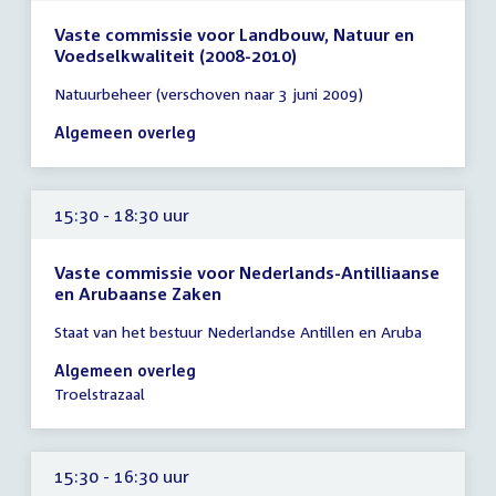
Vaste commissie voor Landbouw, Natuur en
Voedselkwaliteit (2008-2010)
Tijd
Natuurbeheer (verschoven naar 3 juni 2009)
vergadering
14:00
Algemeen overleg
-
16:00
uur
15:30 - 18:30 uur
Vaste commissie voor Nederlands-Antilliaanse
en Arubaanse Zaken
Tijd
Staat van het bestuur Nederlandse Antillen en Aruba
vergadering
15:30
Algemeen overleg
-
Troelstrazaal
18:30
uur
15:30 - 16:30 uur