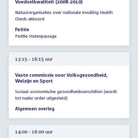
Voedselkwaliteit (2008-2010)
Tijd
Natuurorganisaties over nationale invulling Health
vergadering
Check-akkoord
13:15
-
Petitie
13:30
Petitie Statenpassage
uur
13:15 - 16:15 uur
Vaste commissie voor Volksgezondheid,
Welzijn en Sport
Tijd
Sociaal-economische gezondheidsverschillen (wordt
vergadering
tot nader order uitgesteld)
13:15
-
Algemeen overleg
16:15
uur
14:00 - 16:00 uur