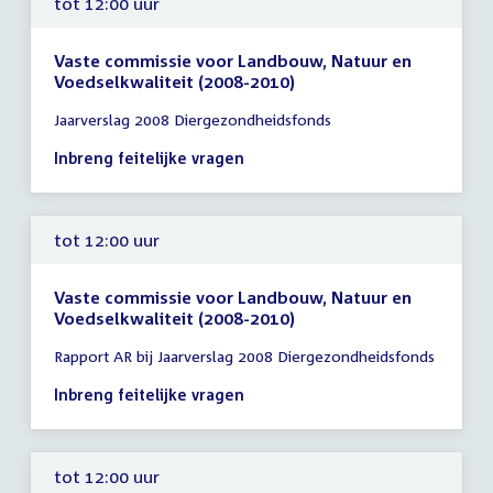
tot 12:00 uur
Vaste commissie voor Landbouw, Natuur en
Voedselkwaliteit (2008-2010)
Tijd
Jaarverslag 2008 Diergezondheidsfonds
vergadering
tot
Inbreng feitelijke vragen
12:00
uur
tot 12:00 uur
Vaste commissie voor Landbouw, Natuur en
Voedselkwaliteit (2008-2010)
Tijd
Rapport AR bij Jaarverslag 2008 Diergezondheidsfonds
vergadering
tot
Inbreng feitelijke vragen
12:00
uur
tot 12:00 uur