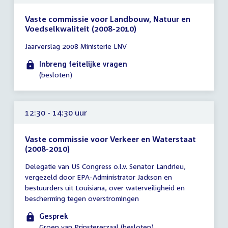
Vaste commissie voor Landbouw, Natuur en
Voedselkwaliteit (2008-2010)
Tijd
Jaarverslag 2008 Ministerie LNV
vergadering
tot
Inbreng feitelijke vragen
12:00
(besloten)
uur
12:30 - 14:30 uur
Vaste commissie voor Verkeer en Waterstaat
(2008-2010)
Tijd
Delegatie van US Congress o.l.v. Senator Landrieu,
vergadering
vergezeld door EPA-Administrator Jackson en
12:30
bestuurders uit Louisiana, over waterveiligheid en
-
bescherming tegen overstromingen
14:30
uur
Gesprek
Groen van Prinstererzaal (besloten)