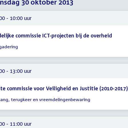
sdag 30 oktober 2013
2013
2013
2013
00 - 10:00 uur
delijke commissie ICT-projecten bij de overheid
gadering
gadering
00
00
00 - 13:00 uur
te commissie voor Veiligheid en Justitie (2010-2017)
ang, terugkeer en vreemdelingenbewaring
gadering
00
00
00 - 11:00 uur