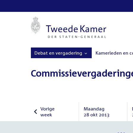
Debat en vergadering
Kamerleden en 
Commissievergadering
Vorige
Maandag
week
28 okt 2013
Vorige
Maandag
week
28
oktober