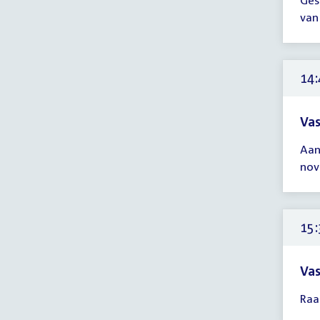
Ges
ver
van
14:
-
15:
uur
14:
Vas
Tijd
Aan
ver
nov
14:
-
15:
uur
15:
Vas
Tijd
Raa
ver