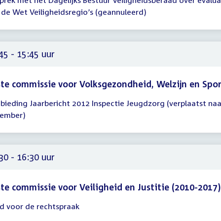
prek met het Dagelijks Bestuur Veiligheidsberaad over evalua
gadering
 de Wet Veiligheidsregio’s (geannuleerd)
00
00
45 - 15:45 uur
te commissie voor Volksgezondheid, Welzijn en Spo
bieding Jaarbericht 2012 Inspectie Jeugdzorg (verplaatst naa
gadering
ember)
45
45
30 - 16:30 uur
te commissie voor Veiligheid en Justitie (2010-2017)
d voor de rechtspraak
gadering