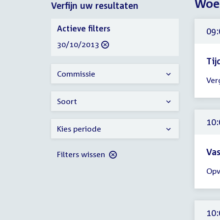
Woen
Verfijn uw resultaten
2013
Verfijn
Actieve filters
09:
uw
verwijder
30/10/2013
resultaten
filter
Tij
Tijd
Commissie
Ver
ver
09:
Soort
-
10:
10:
Kies periode
uur
Vas
Filters wissen
Tijd
Opv
ver
10:
-
13:
10: