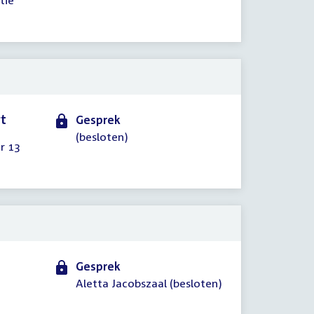
tie
rt
Gesprek
(besloten)
r 13
Gesprek
Aletta Jacobszaal (besloten)