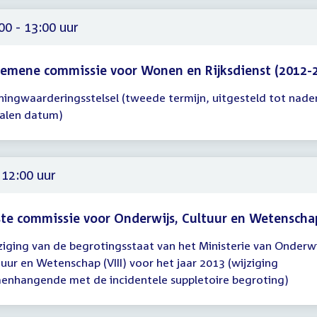
00
00 - 13:00 uur
emene commissie voor Wonen en Rijksdienst (2012-
ingwaarderingsstelsel (tweede termijn, uitgesteld tot nader
gadering
alen datum)
00
00
 12:00 uur
te commissie voor Onderwijs, Cultuur en Wetenscha
ziging van de begrotingsstaat van het Ministerie van Onderwi
gadering
tuur en Wetenschap (VIII) voor het jaar 2013 (wijziging
enhangende met de incidentele suppletoire begroting)
00