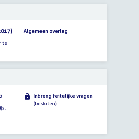
2017)
Algemeen overleg
 te
p
Inbreng feitelijke vragen
(besloten)
js,