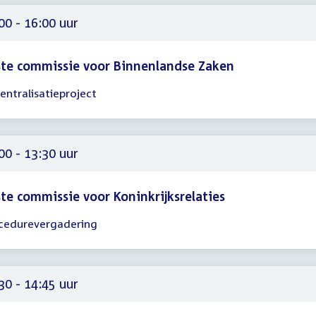
00 - 16:00 uur
te commissie voor Binnenlandse Zaken
entralisatieproject
gadering
00
00
00 - 13:30 uur
te commissie voor Koninkrijksrelaties
cedurevergadering
gadering
00
30
30 - 14:45 uur