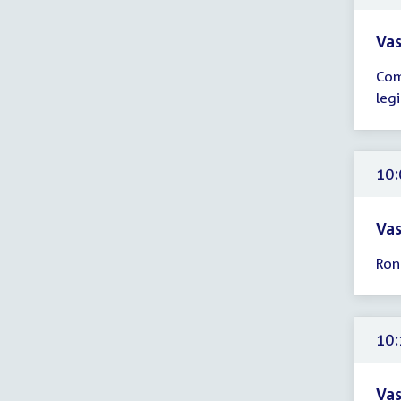
uur
Vas
Tijd
Com
ver
legi
10:
-
11:
uur
10:
Vas
Tijd
Ron
ver
10:
-
13:
10:
uur
Vas