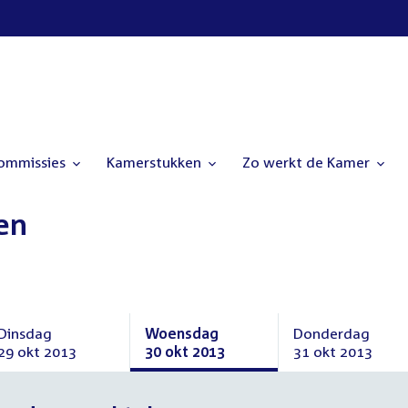
commissies
Kamerstukken
Zo werkt de Kamer
en
Dinsdag
Woensdag
Donderdag
29 okt 2013
30 okt 2013
31 okt 2013
Dinsdag
Woensdag
Donderdag
29
30
31
oktober
oktober
oktober