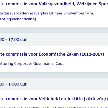
te commissie voor Volksgezondheid, Welzijn en Spo
cedurevergadering (verplaatst naar 6 november i.v.m.
gadering
rotingsbehandeling)
30
45
00 - 17:00 uur
te commissie voor Economische Zaken (2012-2017)
itoring Corporate Governance Code
gadering
00
00
00 - 15:00 uur
te commissie voor Veiligheid en Justitie (2010-2017)