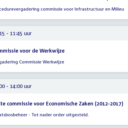
cedurevergadering commissie voor Infrastructuur en Milieu
gadering
15
15
15 - 11:45 uur
mmissie voor de Werkwijze
gadering Commissie Werkwijze
gadering
15
45
00 - 14:00 uur
te commissie voor Economische Zaken (2012-2017)
atsbosbeheer - Tot nader order uitgesteld.
gadering
00