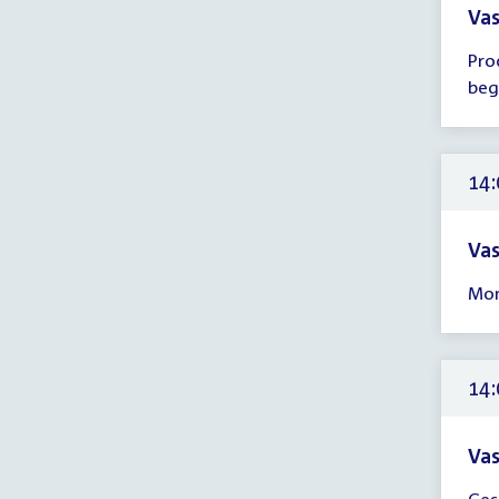
Vas
Tijd
Pro
ver
beg
13:
-
14:
uur
14:
Vas
Tijd
Mon
ver
14:
-
17:
14:
uur
Vas
Tijd