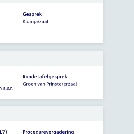
Gesprek
Klompézaal
Rondetafelgesprek
Groen van Prinstererzaal
a.s.r.
17)
Procedurevergadering