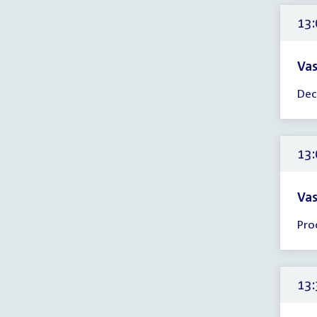
13:
Vas
Tijd
Dec
ver
13:
-
16:
13:
uur
Vas
Tijd
Pro
ver
13:
-
13:
13:
uur