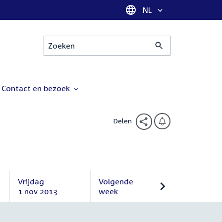
Taal selectie
NL
Zoeken
Contact en bezoek
Delen
Vrijdag
Volgende
1 nov 2013
week
Vrijdag
Volgende
1
week
november