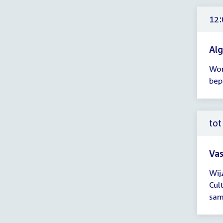
-
14:
12:
uur
Alg
Tijd
Won
ver
bep
12:
-
13:
uur
tot
Vas
Tijd
Wij
ver
Cul
tot
sam
12:
uur