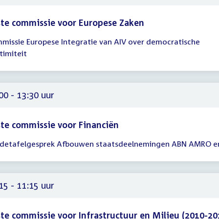
te commissie voor Europese Zaken
missie Europese Integratie van AIV over democratische
gadering
timiteit
00
00
00 - 13:30 uur
te commissie voor Financiën
detafelgesprek Afbouwen staatsdeelnemingen ABN AMRO en 
gadering
00
30
15 - 11:15 uur
te commissie voor Infrastructuur en Milieu (2010-20