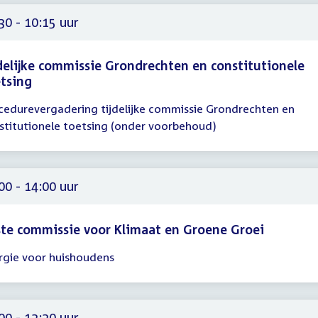
59
30 - 10:15 uur
delijke commissie Grondrechten en constitutionele
tsing
cedurevergadering tijdelijke commissie Grondrechten en
gadering
stitutionele toetsing (onder voorbehoud)
30
15
00 - 14:00 uur
te commissie voor Klimaat en Groene Groei
rgie voor huishoudens
gadering
00
00
00 - 13:30 uur