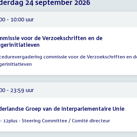
erdag 24 september 2026
2026
2026
2026
00 - 10:00 uur
missie voor de Verzoekschriften en de
gerinitiatieven
cedurevergadering commissie voor de Verzoekschriften en d
gadering
gerinitiatieven
00
00
00 - 23:59 uur
erlandse Groep van de Interparlementaire Unie
 - 12plus - Steering Committee / Comité directeur
gadering
00