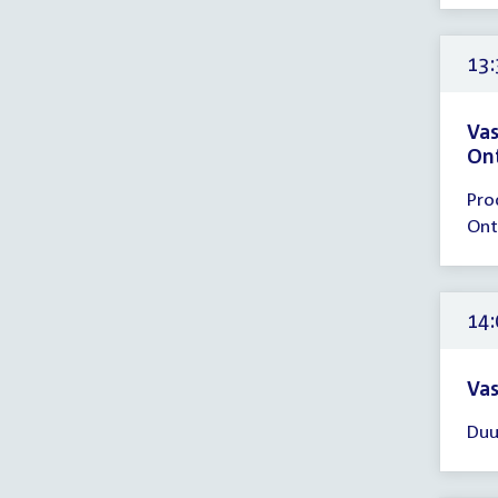
13:
-
14:
13:
uur
Vas
On
Tijd
Pro
ver
Ont
13:
-
14:
uur
14:
Vas
Tijd
Duu
ver
14:
-