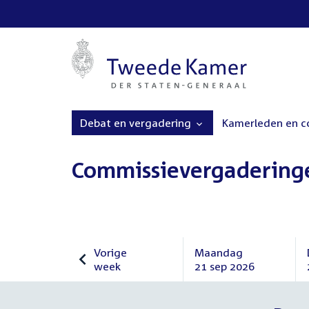
Debat en vergadering
Kamerleden en 
Commissievergadering
Vorige
Maandag
week
21 sep 2026
Vorige
Maandag
week
21
september