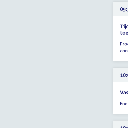
-
23:
09:
uur
Tij
toe
Tijd
Pro
ver
con
09:
-
10:
uur
10:
Vas
Tijd
Ene
ver
10:
-
14:
10: