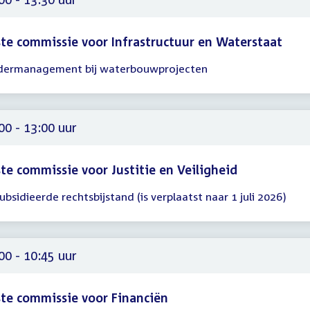
te commissie voor Infrastructuur en Waterstaat
dermanagement bij waterbouwprojecten
gadering
00
30
00 - 13:00 uur
te commissie voor Justitie en Veiligheid
ubsidieerde rechtsbijstand (is verplaatst naar 1 juli 2026)
gadering
00
00
00 - 10:45 uur
te commissie voor Financiën