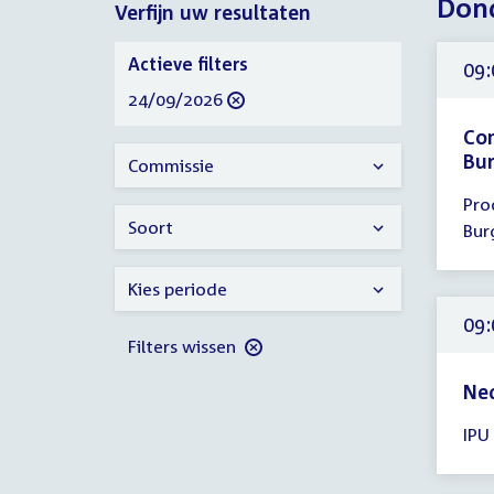
Dond
Verfijn uw resultaten
2026
Verfijn
Actieve filters
09:
uw
verwijder
24/09/2026
resultaten
filter
Com
Bur
Commissie
Tijd
Pro
ver
Soort
Bur
09:
-
Kies periode
10:
uur
09:
Filters wissen
Ned
Tijd
IPU
ver
09: