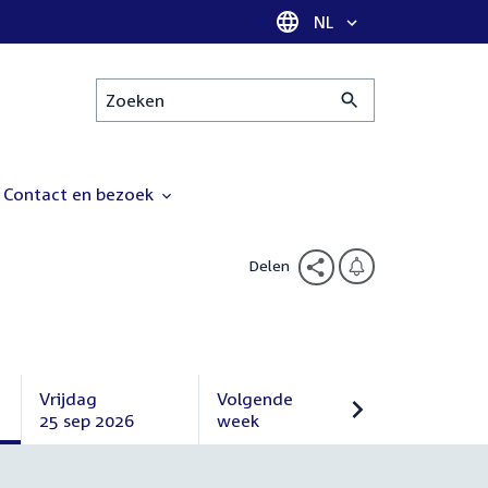
Taal selectie
NL
Zoeken
Contact en bezoek
Delen
Vrijdag
Volgende
25 sep 2026
week
Vrijdag
Volgende
25
week
september