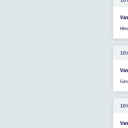
uur
Vas
Tijd
Hin
ver
10:
-
13:
10:
uur
Vas
Tijd
Ges
ver
10:
-
13:
10:
uur
Vas