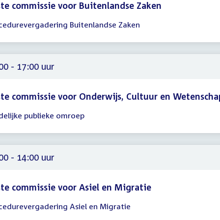
te commissie voor Buitenlandse Zaken
cedurevergadering Buitenlandse Zaken
gadering
30
15
00 - 17:00 uur
te commissie voor Onderwijs, Cultuur en Wetenscha
delijke publieke omroep
gadering
00
00
00 - 14:00 uur
te commissie voor Asiel en Migratie
cedurevergadering Asiel en Migratie
gadering