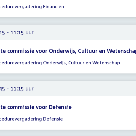
cedurevergadering Financiën
gadering
00
45
15 - 11:15 uur
te commissie voor Onderwijs, Cultuur en Wetenscha
cedurevergadering Onderwijs, Cultuur en Wetenschap
gadering
15
15
45 - 11:15 uur
te commissie voor Defensie
cedurevergadering Defensie
gadering
45