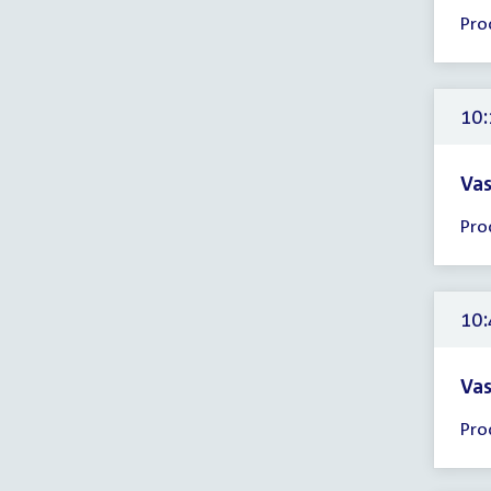
Tijd
Pro
ver
10:
-
10:
10:
uur
Vas
Tijd
Pro
ver
10:
-
11:
10:
uur
Vas
Tijd
Pro
ver
10:
-