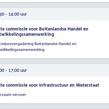
00
00
30 - 14:00 uur
te commissie voor Buitenlandse Handel en
twikkelingssamenwerking
cedurevergadering Buitenlandse Handel en
gadering
wikkelingssamenwerking
30
00
00 - 17:00 uur
te commissie voor Infrastructuur en Waterstaat
rzaam vervoer
gadering
00