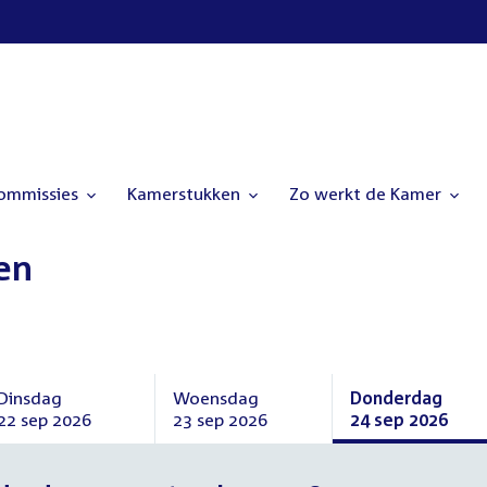
commissies
Kamerstukken
Zo werkt de Kamer
en
Dinsdag
Woensdag
Donderdag
22 sep 2026
23 sep 2026
24 sep 2026
Dinsdag
Woensdag
Donderdag
22
23
24
september
september
september