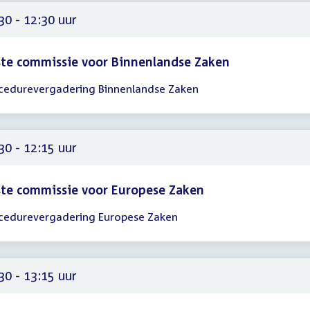
15
30 - 12:30 uur
te commissie voor Binnenlandse Zaken
cedurevergadering Binnenlandse Zaken
gadering
30
30
30 - 12:15 uur
te commissie voor Europese Zaken
cedurevergadering Europese Zaken
gadering
30
15
30 - 13:15 uur