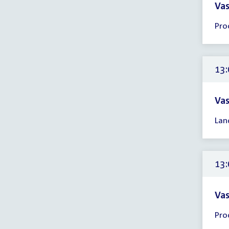
Vas
Tijd
Pro
ver
12:
-
13:
13:
uur
Vas
Tijd
Lan
ver
13:
-
17:
13:
uur
Vas
Tijd
Pro
ver