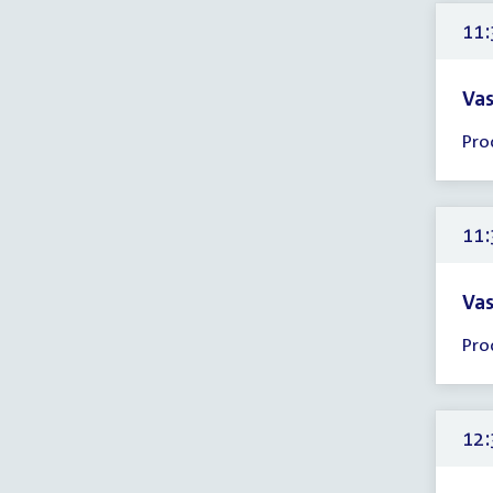
11:
11:
uur
Vas
Tijd
Pro
ver
11:
-
12:
11:
uur
Vas
Tijd
Pro
ver
11:
-
12:
12:
uur