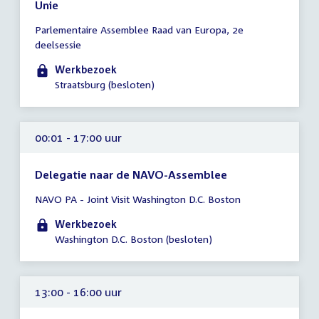
Unie
Tijd
Parlementaire Assemblee Raad van Europa, 2e
vergadering
deelsessie
00:01
-
Werkbezoek
17:00
Straatsburg (besloten)
uur
00:01 - 17:00 uur
Delegatie naar de NAVO-Assemblee
Tijd
NAVO PA - Joint Visit Washington D.C. Boston
vergadering
00:01
Werkbezoek
-
Washington D.C. Boston (besloten)
17:00
uur
13:00 - 16:00 uur