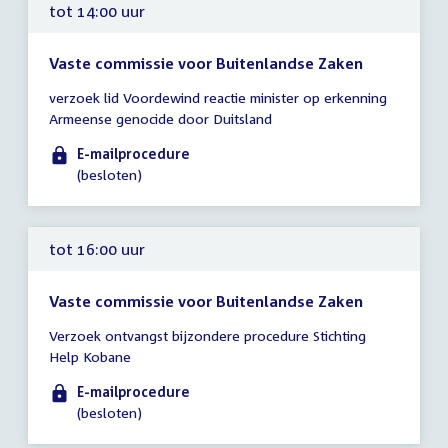
tot 14:00 uur
Vaste commissie voor Buitenlandse Zaken
Tijd
verzoek lid Voordewind reactie minister op erkenning
vergadering
Armeense genocide door Duitsland
tot
14:00
E-mailprocedure
uur
(besloten)
tot 16:00 uur
Vaste commissie voor Buitenlandse Zaken
Tijd
Verzoek ontvangst bijzondere procedure Stichting
vergadering
Help Kobane
tot
16:00
E-mailprocedure
uur
(besloten)