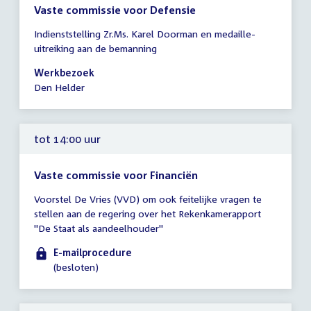
Vaste commissie voor Defensie
Tijd
Indienststelling Zr.Ms. Karel Doorman en medaille-
vergadering
uitreiking aan de bemanning
13:00
-
Werkbezoek
16:00
Den Helder
uur
tot 14:00 uur
Vaste commissie voor Financiën
Tijd
Voorstel De Vries (VVD) om ook feitelijke vragen te
vergadering
stellen aan de regering over het Rekenkamerapport
tot
"De Staat als aandeelhouder"
14:00
uur
E-mailprocedure
(besloten)