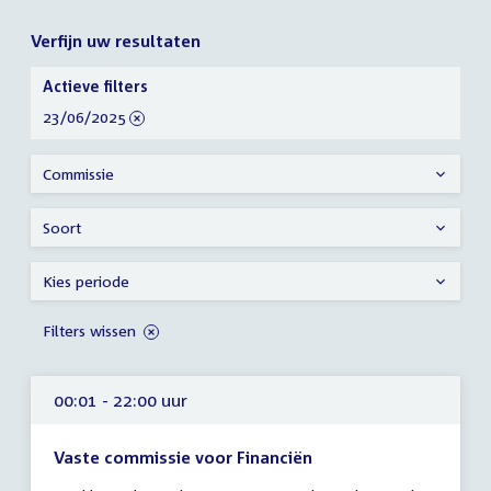
Verfijn uw resultaten
Verfijn
Actieve filters
uw
verwijder
23/06/2025
resultaten
filter
Commissie
Soort
Kies periode
Filters wissen
00:01 - 22:00 uur
Vaste commissie voor Financiën
Tijd