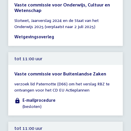
Vaste commissie voor Onderwijs, Cultuur en
Wetenschap
Tijd
Slotwet, Jaarverslag 2024 en de Staat van het
vergadering
Onderwijs 2025 (verplaatst naar 2 juli 2025)
10:00
-
Wetgevingsoverleg
18:00
uur
tot 11:00 uur
Vaste commissie voor Buitenlandse Zaken
Tijd
verzoek lid Paternotte (D66) om het verslag RBZ te
vergadering
ontvangen voor het CD EU Actieplannen
tot
11:00
E-mailprocedure
uur
(besloten)
tot 11:00 uur