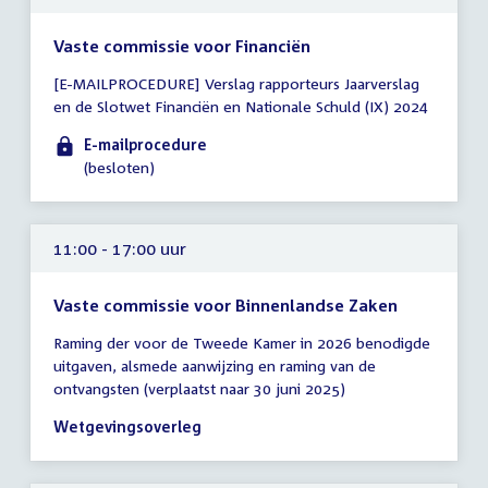
Vaste commissie voor Financiën
Tijd
[E-MAILPROCEDURE] Verslag rapporteurs Jaarverslag
vergadering
en de Slotwet Financiën en Nationale Schuld (IX) 2024
tot
11:00
E-mailprocedure
uur
(besloten)
11:00 - 17:00 uur
Vaste commissie voor Binnenlandse Zaken
Tijd
Raming der voor de Tweede Kamer in 2026 benodigde
vergadering
uitgaven, alsmede aanwijzing en raming van de
11:00
ontvangsten (verplaatst naar 30 juni 2025)
-
17:00
Wetgevingsoverleg
uur