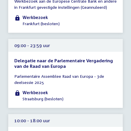
Werkbezoek aan de Europese Centrale Bank en andere
vergadering
in Frankfurt gevestigde instellingen (Geannuleerd)
00:01
-
Werkbezoek
22:00
Frankfurt (besloten)
uur
09:00 - 23:59 uur
Delegatie naar de Parlementaire Vergadering
van de Raad van Europa
Tijd
Parlementaire Assemblee Raad van Europa - 3de
vergadering
deelsessie 2025
09:00
-
Werkbezoek
23:59
Straatsburg (besloten)
uur
10:00 - 18:00 uur