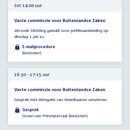
tot 14:00 uur
Vaste commissie voor Buitenlandse Zaken
Tijd
Verzoek Stichting gate48 voor petitieaanbieding op
vergadering
dinsdag 1 juli a.s.
tot
14:00
E-mailprocedure
uur
(besloten)
16:30 - 17:15 uur
Vaste commissie voor Buitenlandse Zaken
Tijd
Gesprek met delegatie van Amerikaanse senatoren
vergadering
16:30
Gesprek
-
Groen van Prinstererzaal (besloten)
17:15
uur