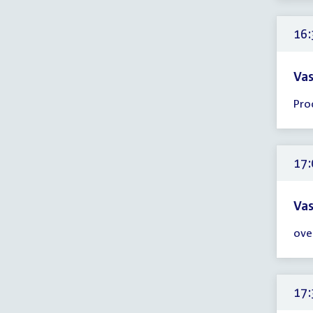
-
17:
16:
uur
Vas
Tijd
Pro
ver
16:
-
17:
17:
uur
Vas
Tijd
ove
ver
17:
-
18:
17:
uur