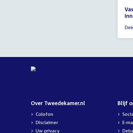
Va
Inn
Tijd
Del
ver
17:
-
18:
uur
Over Tweedekamer.nl
Blijf 
Colofon
Soci
Disclaimer
E-ma
Uw privacy
Deba