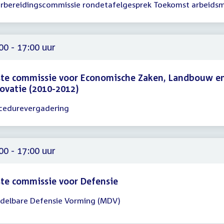
rbereidingscommissie rondetafelgesprek Toekomst arbeidsm
gadering
30
30
00 - 17:00 uur
ste commissie voor Economische Zaken, Landbouw e
ovatie (2010-2012)
cedurevergadering
gadering
00
00
00 - 17:00 uur
te commissie voor Defensie
delbare Defensie Vorming (MDV)
gadering
00