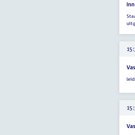
Inn
Tijd
Sta
ver
uit
tot
14:
uur
15:
Vas
Tijd
lei
ver
15:
-
16:
15:
uur
Vas
Tijd