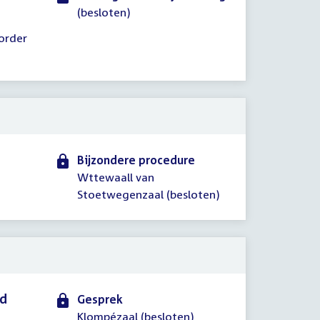
(besloten)
order
Bijzondere procedure
Wttewaall van
Stoetwegenzaal (besloten)
id
Gesprek
Klompézaal (besloten)