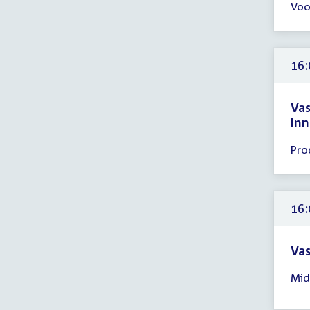
Voo
ver
15:
-
16:
16:
uur
Va
Inn
Tijd
Pro
ver
16:
-
17:
16:
uur
Vas
Tijd
Mid
ver
16: