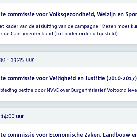
te commissie voor Volksgezondheid, Welzijn en Spo
het kader van de afsluiting van de campagne "Kiezen moet k
gadering
r de Consumentenbond (tot nader order uitgesteld)
15
30
30 - 13:45 uur
te commissie voor Veiligheid en Justitie (2010-2017)
bieding petitie door NVVE over Burgerinitiatief Voltooid lev
gadering
30
45
 14:00 uur
ste commissie voor Economische Zaken, Landbouw e