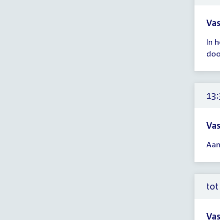
uur
Vas
Tijd
In 
ver
doo
13:
-
13:
uur
13:
Vas
Tijd
Aan
ver
13:
-
13:
tot
uur
Va