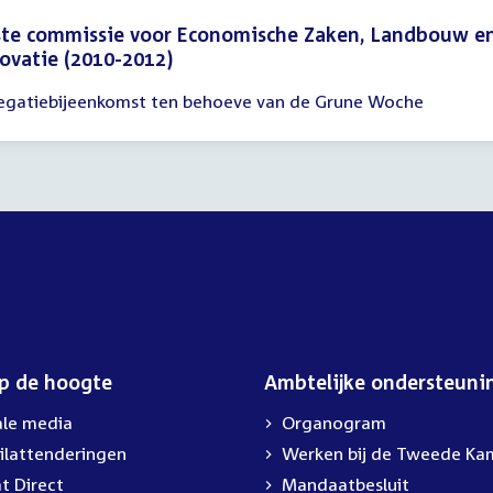
ste commissie voor Economische Zaken, Landbouw e
ovatie (2010-2012)
egatiebijeenkomst ten behoeve van de Grune Woche
gadering
30
00
op de hoogte
Ambtelijke ondersteuni
ale media
Organogram
ilattenderingen
Werken bij de Tweede Ka
t Direct
Mandaatbesluit