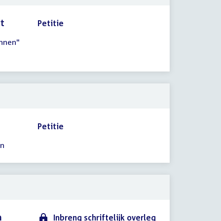
rt
Petitie
unnen"
Petitie
en
n
Inbreng schriftelijk overleg