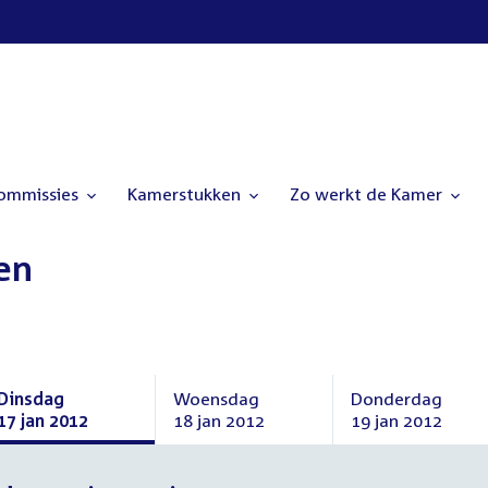
commissies
Kamerstukken
Zo werkt de Kamer
en
Dinsdag
Woensdag
Donderdag
17 jan 2012
18 jan 2012
19 jan 2012
Dinsdag
Woensdag
Donderdag
17
18
19
januari
januari
januari