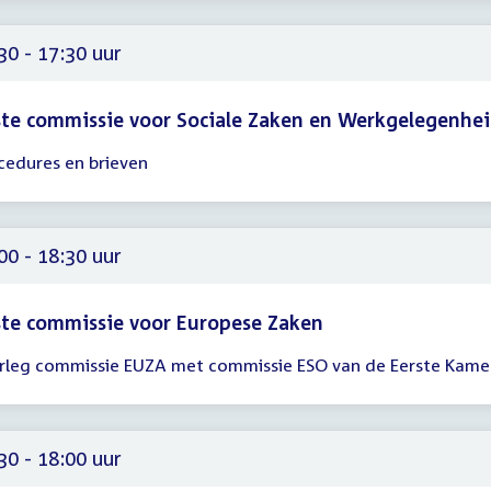
00
30 - 17:30 uur
te commissie voor Sociale Zaken en Werkgelegenhe
cedures en brieven
gadering
30
30
00 - 18:30 uur
te commissie voor Europese Zaken
rleg commissie EUZA met commissie ESO van de Eerste Kame
gadering
00
30
30 - 18:00 uur