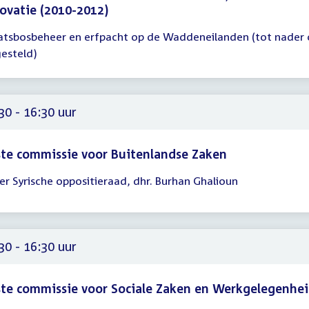
ovatie (2010-2012)
atsbosbeheer en erfpacht op de Waddeneilanden (tot nader 
gadering
gesteld)
00
30 - 16:30 uur
te commissie voor Buitenlandse Zaken
der Syrische oppositieraad, dhr. Burhan Ghalioun
gadering
30
30
30 - 16:30 uur
te commissie voor Sociale Zaken en Werkgelegenhe