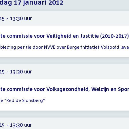
dag 17 januari 2012
2012
2012
2012
15 - 13:30 uur
te commissie voor Veiligheid en Justitie (2010-2017)
bieding petitie door NVVE over Burgerinitiatief Voltooid lev
gadering
15
30
15 - 13:30 uur
te commissie voor Volksgezondheid, Welzijn en Spo
ie "Red de Sionsberg"
gadering
15
30
15 - 13:30 uur