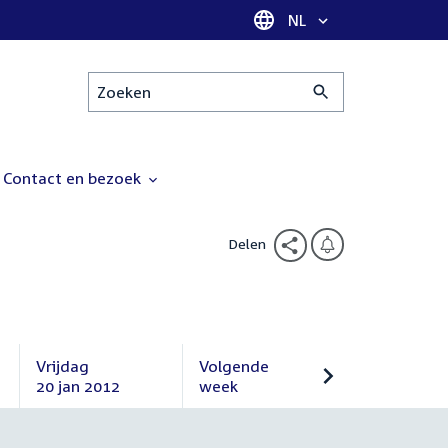
Taal selectie
NL
Zoeken
Contact en bezoek
Delen
Vrijdag
Volgende
20 jan 2012
week
Vrijdag
Volgende
20
week
januari