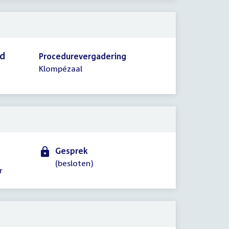
id
Procedurevergadering
Klompézaal
Gesprek
(besloten)
r