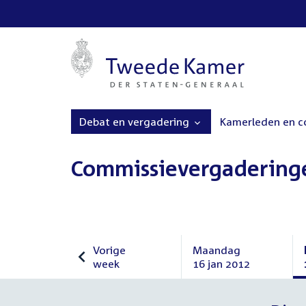
Debat en vergadering
Kamerleden en 
Commissievergadering
Vorige
Maandag
week
16 jan 2012
Vorige
Maandag
week
16
januari