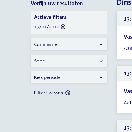
Dins
Verfijn uw resultaten
2012
Verfijn
Actieve filters
13:
uw
verwijder
17/01/2012
resultaten
filter
Vas
Tijd
Commissie
Aan
ver
13:
Soort
-
13:
13:
Kies periode
uur
Vas
Filters wissen
Tijd
Act
ver
13:
-
13:
13: