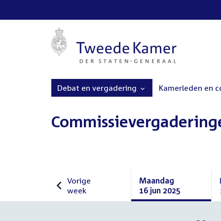
Debat en vergadering
Kamerleden en 
Commissievergadering
Vorige
Maandag
week
16 jun 2025
Vorige
Maandag
week
16
juni