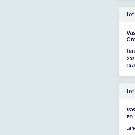
tot
Vas
Or
Tijd
Jaa
ver
202
tot
Ord
12:
uur
tot
Vas
en
Tijd
Lan
ver