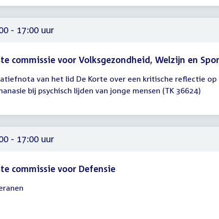
00
00 - 17:00 uur
te commissie voor Volksgezondheid, Welzijn en Spo
tiatiefnota van het lid De Korte over een kritische reflectie op
gadering
hanasie bij psychisch lijden van jonge mensen (TK 36624)
00
00
00 - 17:00 uur
te commissie voor Defensie
eranen
gadering
00