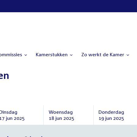
commissies
Kamerstukken
Zo werkt de Kamer
en
Dinsdag
Woensdag
Donderdag
17 jun 2025
18 jun 2025
19 jun 2025
Dinsdag
Woensdag
Donderdag
17
18
19
juni
juni
juni