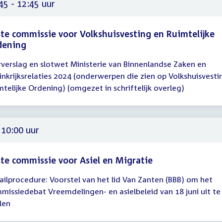
00
45 - 12:45 uur
te commissie voor Volkshuisvesting en Ruimtelijke
dening
rverslag en slotwet Ministerie van Binnenlandse Zaken en
gadering
inkrijksrelaties 2024 (onderwerpen die zien op Volkshuisvesti
45
mtelijke Ordening) (omgezet in schriftelijk overleg)
45
 10:00 uur
te commissie voor Asiel en Migratie
ailprocedure: Voorstel van het lid Van Zanten (BBB) om het
gadering
missiedebat Vreemdelingen- en asielbeleid van 18 juni uit te
len
00