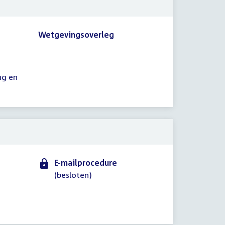
Wetgevingsoverleg
ng en
E-mailprocedure
(besloten)