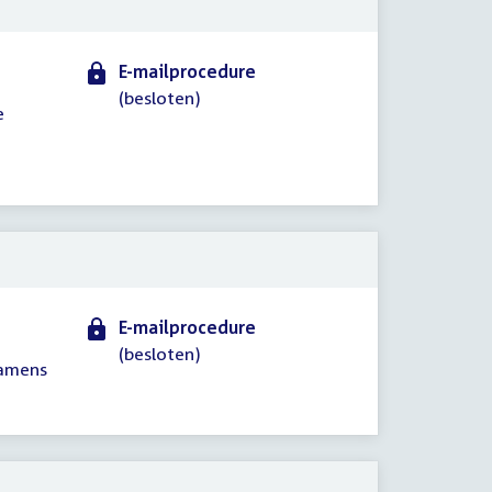
E-mailprocedure
(besloten)
e
E-mailprocedure
(besloten)
namens