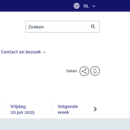
Taal selectie
NL
Zoeken
Contact en bezoek
Delen
Vrijdag
Volgende
20 jun 2025
week
Vrijdag
Volgende
20
week
juni