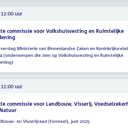
 12:00 uur
te commissie voor Volkshuisvesting en Ruimtelijke
dening
rverslag Ministerie van Binnenlandse Zaken en Koninkrijksrelat
gadering
4 (onderwerpen die zien op Volkshuisvesting en Ruimtelijke
ening)
00
 12:00 uur
te commissie voor Landbouw, Visserij, Voedselzeker
 Natuur
dbouw- en Visserijraad (formeel), juni 2025
gadering