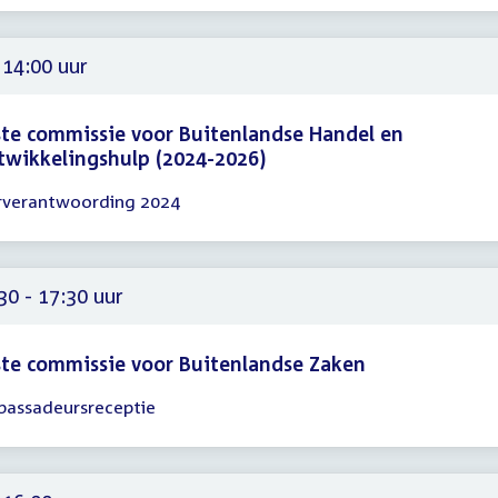
00
 14:00 uur
te commissie voor Buitenlandse Handel en
wikkelingshulp (2024-2026)
rverantwoording 2024
gadering
00
30 - 17:30 uur
te commissie voor Buitenlandse Zaken
assadeursreceptie
gadering
30
30