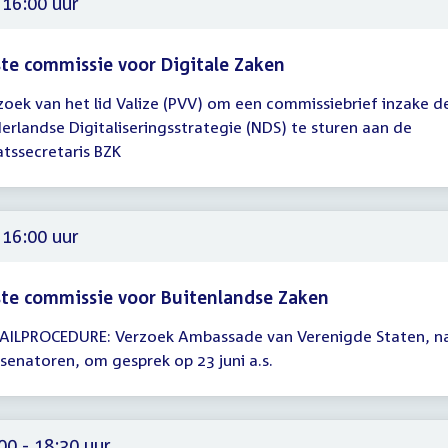
 16:00 uur
te commissie voor Digitale Zaken
zoek van het lid Valize (PVV) om een commissiebrief inzake d
gadering
erlandse Digitaliseringsstrategie (NDS) te sturen aan de
atssecretaris BZK
00
 16:00 uur
te commissie voor Buitenlandse Zaken
AILPROCEDURE: Verzoek Ambassade van Verenigde Staten, 
gadering
 senatoren, om gesprek op 23 juni a.s.
00
00 - 18:30 uur