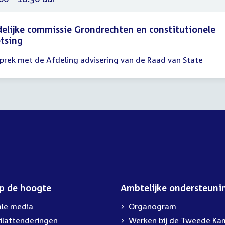
delijke commissie Grondrechten en constitutionele
tsing
prek met de Afdeling advisering van de Raad van State
gadering
00
30
op de hoogte
Ambtelijke ondersteuni
ale media
Organogram
ilattenderingen
Werken bij de Tweede Ka