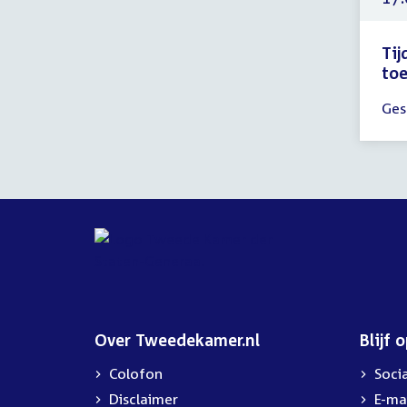
Tij
toe
Tijd
Ges
ver
17:
-
18:
uur
Over Tweedekamer.nl
Blijf 
Colofon
Soci
Disclaimer
E-ma