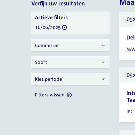
Maan
Verfijn uw resultaten
2025
Verfijn
Actieve filters
09:
uw
verwijder
16/06/2025
resultaten
filter
De
Tijd
Commissie
NAV
ver
09:
Soort
-
23:
09:
Kies periode
uur
Int
Filters wissen
Taa
Tijd
IPC 
ver
09:
-