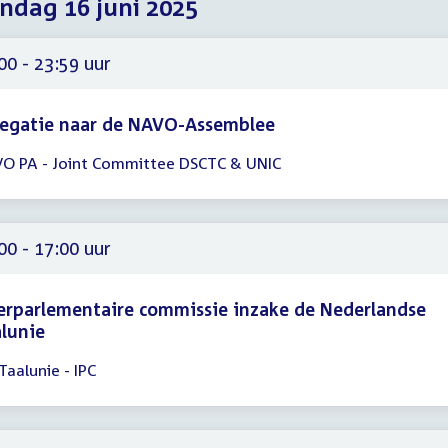
dag 16 juni 2025
2025
2025
2025
00 - 23:59 uur
legatie naar de NAVO-Assemblee
O PA - Joint Committee DSCTC & UNIC
gadering
00
59
00 - 17:00 uur
erparlementaire commissie inzake de Nederlandse
lunie
Taalunie - IPC
gadering
00