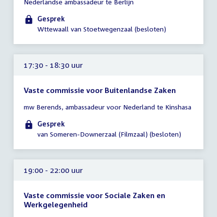
Nederlandse ambassadeur te Berlijn
vergadering
16:30
Gesprek
-
Wttewaall van Stoetwegenzaal (besloten)
17:30
uur
17:30 - 18:30 uur
Vaste commissie voor Buitenlandse Zaken
Tijd
mw Berends, ambassadeur voor Nederland te Kinshasa
vergadering
17:30
Gesprek
-
van Someren-Downerzaal (Filmzaal) (besloten)
18:30
uur
19:00 - 22:00 uur
Vaste commissie voor Sociale Zaken en
Werkgelegenheid
Tijd