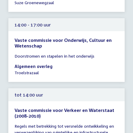
-
Suze Groenewegzaal
17:30
uur
14:00 - 17:00 uur
Vaste commissie voor Onderwijs, Cultuur en
Wetenschap
Tijd
Doorstromen en stapelen in het onderwijs
vergadering
14:00
Algemeen overleg
-
Troelstrazaal
17:00
uur
tot 14:00 uur
Vaste commissie voor Verkeer en Waterstaat
(2008-2010)
Tijd
Regels met betrekking tot versnelde ontwikkeling en
vergadering
verwezenlijking van ruimtelijke en infrastructurele