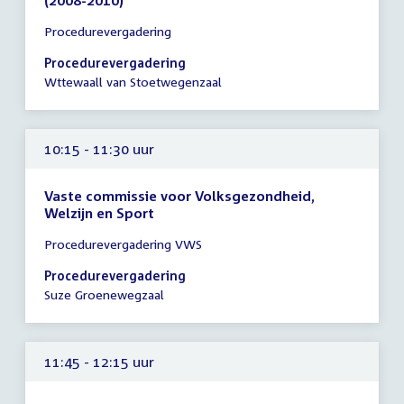
(2008-2010)
Tijd
Procedurevergadering
vergadering
10:15
Procedurevergadering
-
Wttewaall van Stoetwegenzaal
11:15
uur
10:15 - 11:30 uur
Vaste commissie voor Volksgezondheid,
Welzijn en Sport
Tijd
Procedurevergadering VWS
vergadering
10:15
Procedurevergadering
-
Suze Groenewegzaal
11:30
uur
11:45 - 12:15 uur