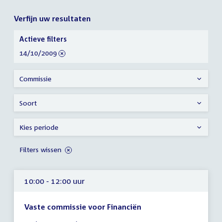
Verfijn uw resultaten
Verfijn
Actieve filters
uw
verwijder
14/10/2009
resultaten
filter
Commissie
Soort
Kies periode
Filters wissen
10:00 - 12:00 uur
Vaste commissie voor Financiën
Tijd