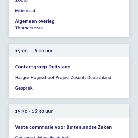
Tijd
Milieuraad
vergadering
15:00
Algemeen overleg
-
Thorbeckezaal
17:00
uur
15:00 - 16:00 uur
Contactgroep Duitsland
Tijd
Haagse Hogeschool Project Zukunft Deutschland
vergadering
15:00
Gesprek
-
16:00
uur
15:30 - 16:30 uur
Vaste commissie voor Buitenlandse Zaken
Tijd
Ontvangst delegatie uit Irak