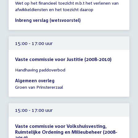
Wet op het financieel toezicht m.b.t het verlenen van
vergadering
afwikkeldiensten en het toezicht daarop
tot
14:00
Inbreng verslag (wetsvoorstel)
uur
15:00 - 17:00 uur
Vaste commissie voor Justitie (2008-2010)
Tijd
Handhaving paddoverbod
vergadering
15:00
Algemeen overleg
-
Groen van Prinstererzaal
17:00
uur
15:00 - 17:00 uur
Vaste commissie voor Volkshuisvesting,
Ruimtelijke Ordening en Milieubeheer (2008-
2010)