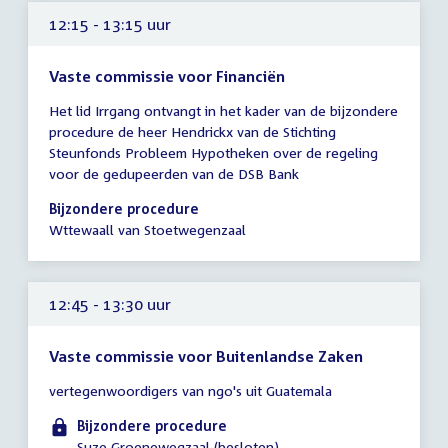
12:15 - 13:15 uur
Vaste commissie voor Financiën
Tijd
Het lid Irrgang ontvangt in het kader van de bijzondere
vergadering
procedure de heer Hendrickx van de Stichting
12:15
Steunfonds Probleem Hypotheken over de regeling
-
voor de gedupeerden van de DSB Bank
13:15
uur
Bijzondere procedure
Wttewaall van Stoetwegenzaal
12:45 - 13:30 uur
Vaste commissie voor Buitenlandse Zaken
Tijd
vertegenwoordigers van ngo's uit Guatemala
vergadering
12:45
Bijzondere procedure
-
Suze Groenewegzaal (besloten)