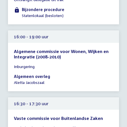
vergadering
15:30
Bijzondere procedure
-
Statenlokaal (besloten)
16:30
uur
16:00 - 19:00 uur
Algemene commissie voor Wonen, Wijken en
Integratie (2008-2010)
Tijd
Inburgering
vergadering
16:00
Algemeen overleg
-
Aletta Jacobszaal
19:00
uur
16:30 - 17:30 uur
Vaste commissie voor Buitenlandse Zaken
Tijd