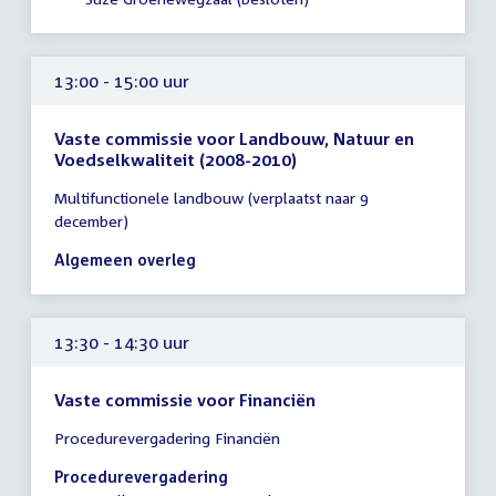
13:30
uur
13:00 - 15:00 uur
Vaste commissie voor Landbouw, Natuur en
Voedselkwaliteit (2008-2010)
Tijd
Multifunctionele landbouw (verplaatst naar 9
vergadering
december)
13:00
-
Algemeen overleg
15:00
uur
13:30 - 14:30 uur
Vaste commissie voor Financiën
Tijd
Procedurevergadering Financiën
vergadering
13:30
Procedurevergadering
-