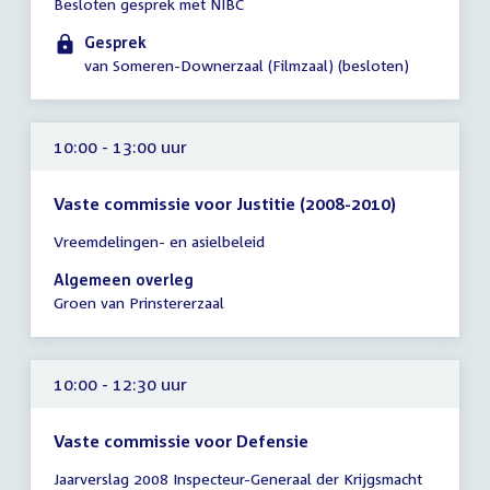
Besloten gesprek met NIBC
vergadering
10:00
Gesprek
-
van Someren-Downerzaal (Filmzaal) (besloten)
12:00
uur
10:00 - 13:00 uur
Vaste commissie voor Justitie (2008-2010)
Tijd
Vreemdelingen- en asielbeleid
vergadering
10:00
Algemeen overleg
-
Groen van Prinstererzaal
13:00
uur
10:00 - 12:30 uur
Vaste commissie voor Defensie
Tijd
Jaarverslag 2008 Inspecteur-Generaal der Krijgsmacht
vergadering