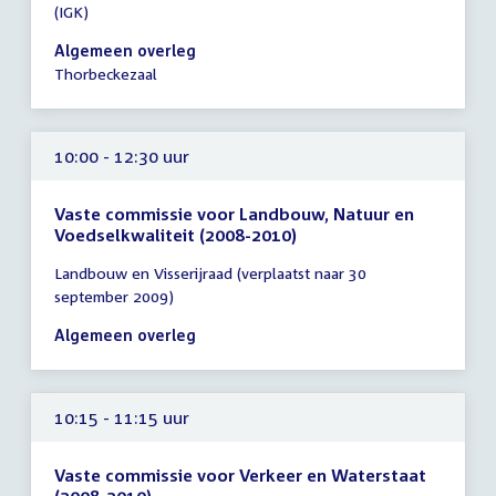
(IGK)
10:00
-
Algemeen overleg
12:30
Thorbeckezaal
uur
10:00 - 12:30 uur
Vaste commissie voor Landbouw, Natuur en
Voedselkwaliteit (2008-2010)
Tijd
Landbouw en Visserijraad (verplaatst naar 30
vergadering
september 2009)
10:00
-
Algemeen overleg
12:30
uur
10:15 - 11:15 uur
Vaste commissie voor Verkeer en Waterstaat