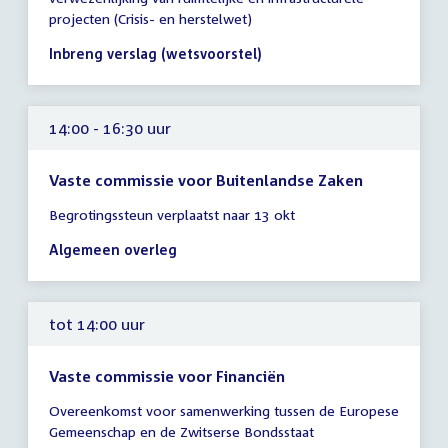
tot
projecten (Crisis- en herstelwet)
14:00
uur
Inbreng verslag (wetsvoorstel)
14:00 - 16:30 uur
Vaste commissie voor Buitenlandse Zaken
Tijd
Begrotingssteun verplaatst naar 13 okt
vergadering
14:00
Algemeen overleg
-
16:30
uur
tot 14:00 uur
Vaste commissie voor Financiën
Tijd
Overeenkomst voor samenwerking tussen de Europese
vergadering
Gemeenschap en de Zwitserse Bondsstaat
tot