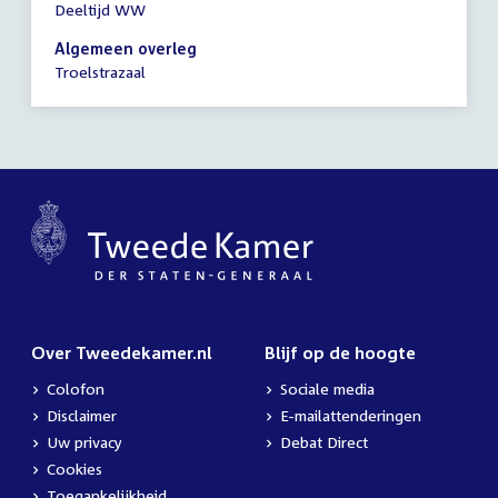
Deeltijd WW
vergadering
19:00
Algemeen overleg
-
Troelstrazaal
22:00
uur
Over Tweedekamer.nl
Blijf op de hoogte
Colofon
Sociale media
Disclaimer
E-mailattenderingen
Uw privacy
Debat Direct
Cookies
Toegankelijkheid