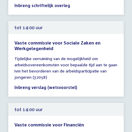
14:00
Inbreng schriftelijk overleg
uur
tot 14:00 uur
Vaste commissie voor Sociale Zaken en
Werkgelegenheid
Tijd
Tijdelijke verruiming van de mogelijkheid om
vergadering
arbeidsovereenkomsten voor bepaalde tijd aan te gaan
tot
ivm het bevorderen van de arbeidsparticipatie van
14:00
jongeren (32058)
uur
Inbreng verslag (wetsvoorstel)
tot 14:00 uur
Vaste commissie voor Financiën
Tijd