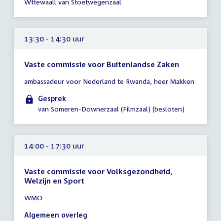
Wttewaall van Stoetwegenzaal
14:30
uur
13:30 - 14:30 uur
Vaste commissie voor Buitenlandse Zaken
Tijd
ambassadeur voor Nederland te Rwanda, heer Makken
vergadering
13:30
Gesprek
-
van Someren-Downerzaal (Filmzaal) (besloten)
14:30
uur
14:00 - 17:30 uur
Vaste commissie voor Volksgezondheid,
Welzijn en Sport
Tijd
WMO
vergadering
14:00
Algemeen overleg