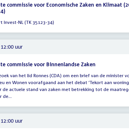
te commissie voor Economische Zaken en Klimaat (2
4)
rt Invest-NL (TK 35123-34)
gadering
00
 12:00 uur
te commissie voor Binnenlandse Zaken
zoek van het lid Ronnes (CDA) om een brief van de minister v
gadering
ieu en Wonen voorafgaand aan het debat ‘Tekort aan woning
r de actuele stand van zaken met betrekking tot de maatreg
00
 de...
 12:00 uur