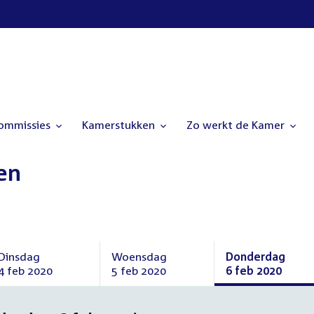
commissies
Kamerstukken
Zo werkt de Kamer
en
Dinsdag
Woensdag
Donderdag
4 feb 2020
5 feb 2020
6 feb 2020
Dinsdag
Woensdag
Donderdag
4
5
6
februari
februari
februari