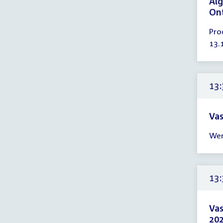
Alg
On
Tijd
Pro
ver
13.
13:
-
14:
uur
13:
Vas
Tijd
Wer
ver
13:
-
14:
13:
uur
Vas
202