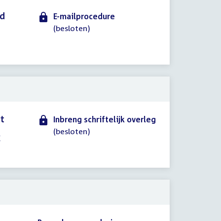
id
E-mailprocedure
(besloten)
rt
Inbreng schriftelijk overleg
(besloten)
K