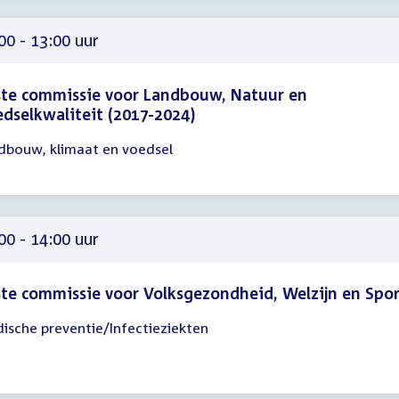
00
00 - 13:00 uur
te commissie voor Landbouw, Natuur en
dselkwaliteit (2017-2024)
dbouw, klimaat en voedsel
gadering
00
00
00 - 14:00 uur
te commissie voor Volksgezondheid, Welzijn en Spo
ische preventie/Infectieziekten
gadering
00