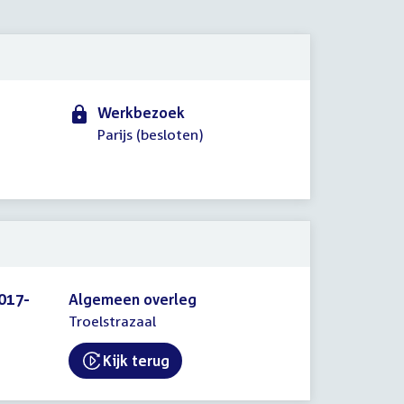
2020
Werkbezoek
Parijs (besloten)
017-
Algemeen overleg
Troelstrazaal
Kijk terug
External link: