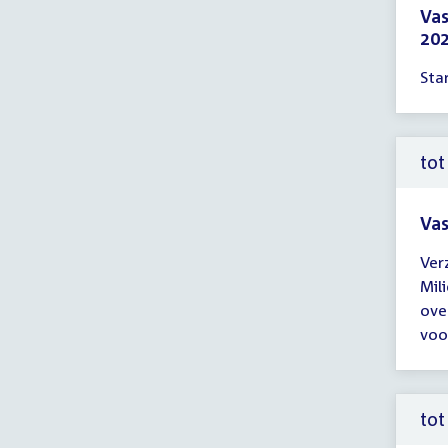
Vas
202
Tijd
Sta
ver
tot
12:
uur
tot
Vas
Tijd
Ver
ver
Mil
tot
ove
12:
voor
uur
tot