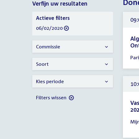
Dond
Verfijn uw resultaten
2020
Verfijn
Actieve filters
09:
uw
verwijder
06/02/2020
resultaten
filter
Alg
On
Commissie
Tijd
Pari
ver
Soort
09:
-
Kies periode
23:
10:
uur
Filters wissen
Vas
202
Tijd
Mij
ver
10: