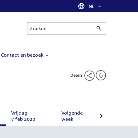
Taal selectie
NL
Zoeken
Contact en bezoek
Delen
Vrijdag
Volgende
7 feb 2020
week
Vrijdag
Volgende
7
week
februari