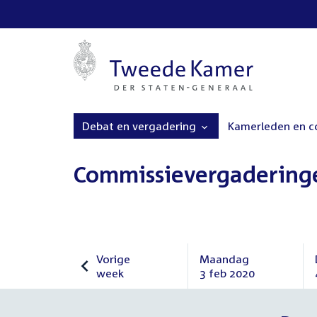
Debat en vergadering
Kamerleden en 
Commissievergadering
Vorige
Maandag
week
3 feb 2020
Vorige
Maandag
week
3
februari