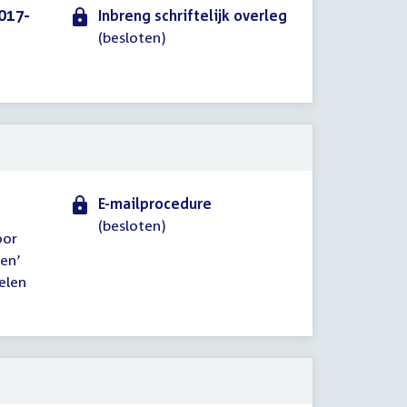
017-
Inbreng schriftelijk overleg
(besloten)
E-mailprocedure
(besloten)
oor
en’
elen