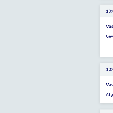
14:
uur
10:
Vas
Tijd
Gev
ver
10:
-
14:
uur
10:
Vas
Tijd
Afg
ver
10:
-