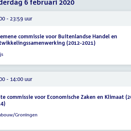
erdag 6 februari 2020
2020
2020
2020
00 - 23:59 uur
emene commissie voor Buitenlandse Handel en
twikkelingssamenwerking (2012-2021)
js
gadering
00
59
00 - 14:00 uur
te commissie voor Economische Zaken en Klimaat (2
4)
nbouw/Groningen
gadering
00