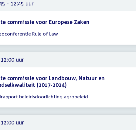
30
45 - 12:45 uur
te commissie voor Europese Zaken
eoconferentie Rule of Law
gadering
45
45
 12:00 uur
te commissie voor Landbouw, Natuur en
dselkwaliteit (2017-2024)
drapport beleidsdoorlichting agrobeleid
gadering
00
 12:00 uur