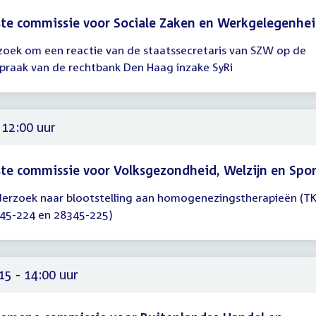
te commissie voor Sociale Zaken en Werkgelegenhe
zoek om een reactie van de staatssecretaris van SZW op de
gadering
spraak van de rechtbank Den Haag inzake SyRi
00
 12:00 uur
te commissie voor Volksgezondheid, Welzijn en Spo
erzoek naar blootstelling aan homogenezingstherapieën (T
gadering
45-224 en 28345-225)
00
15 - 14:00 uur