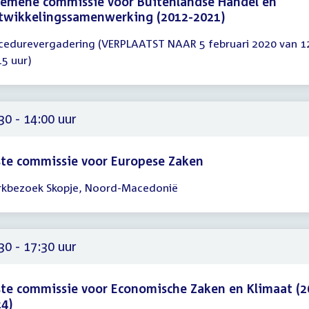
emene commissie voor Buitenlandse Handel en
twikkelingssamenwerking (2012-2021)
cedurevergadering (VERPLAATST NAAR 5 februari 2020 van 12
gadering
15 uur)
15
00
30 - 14:00 uur
te commissie voor Europese Zaken
kbezoek Skopje, Noord-Macedonië
gadering
30
00
30 - 17:30 uur
te commissie voor Economische Zaken en Klimaat (2
4)