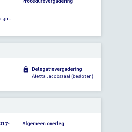
Procedurevergadering
.30 -
Delegatievergadering
Aletta Jacobszaal (besloten)
017-
Algemeen overleg