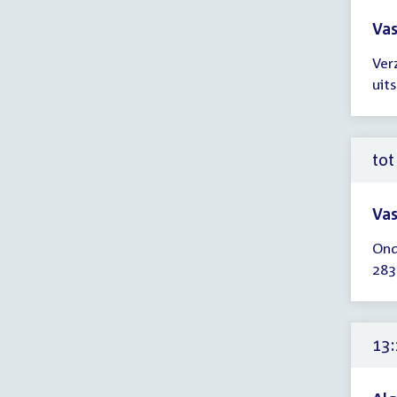
Vas
Tijd
Ver
ver
uit
tot
12:
uur
tot
Vas
Tijd
Ond
ver
283
tot
12:
uur
13: