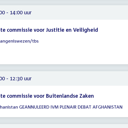
00
00 - 14:00 uur
te commissie voor Justitie en Veiligheid
angeniswezen/tbs
gadering
00
00
00 - 12:30 uur
te commissie voor Buitenlandse Zaken
hanistan GEANNULEERD IVM PLENAIR DEBAT AFGHANISTAN
gadering
00