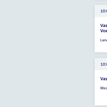
-
14:
10:
uur
Vas
Voe
Tijd
Lan
ver
10:
-
13:
10:
uur
Vas
Tijd
Med
ver
10:
-