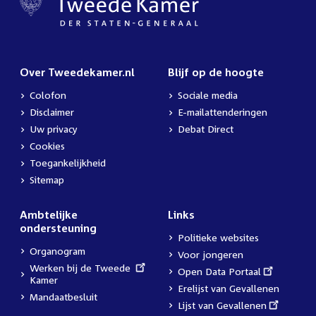
Over Tweedekamer.nl
Blijf op de hoogte
Colofon
Sociale media
Disclaimer
E-mailattenderingen
Uw privacy
Debat Direct
Cookies
Toegankelijkheid
Sitemap
Ambtelijke
Links
ondersteuning
Politieke websites
Organogram
Voor jongeren
External
Werken bij de Tweede
External
Open Data Portaal
link:
Kamer
link:
Erelijst van Gevallenen
Mandaatbesluit
External
Lijst van Gevallenen