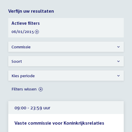
Verfijn uw resultaten
Verfijn
Actieve filters
uw
verwijder
06/01/2015
resultaten
filter
Commissie
Soort
Kies periode
Filters wissen
09:00 - 23:59 uur
Vaste commissie voor Koninkrijksrelaties
Tijd