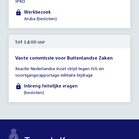
IPKO
vergadering
09:00
Werkbezoek
-
Aruba (besloten)
23:59
uur
tot 14:00 uur
Vaste commissie voor Buitenlandse Zaken
Tijd
Reactie Nederlandse inzet strijd tegen ISIS en
vergadering
voortgangsrapportage militaire bijdrage
tot
14:00
Inbreng feitelijke vragen
uur
(besloten)