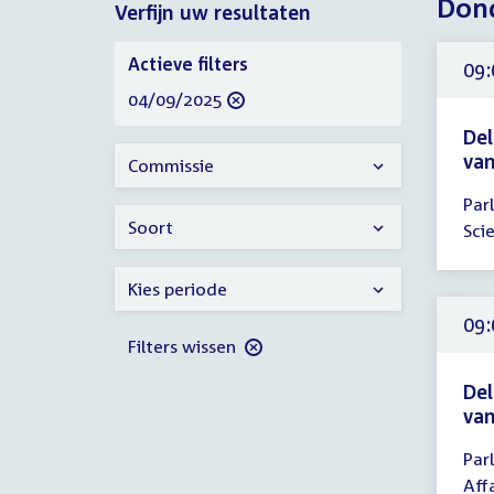
Dond
Verfijn uw resultaten
2025
Verfijn
Actieve filters
09:
uw
verwijder
04/09/2025
resultaten
filter
Del
va
Commissie
Tijd
Par
ver
Soort
Sci
09:
-
Kies periode
17:
uur
09:
Filters wissen
Del
va
Tijd
Par
ver
Aff