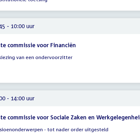
30
15
45 - 10:00 uur
te commissie voor Financiën
kiezing van een ondervoorzitter
gadering
45
00
00 - 14:00 uur
te commissie voor Sociale Zaken en Werkgelegenhe
sioenonderwerpen - tot nader order uitgesteld
gadering
00