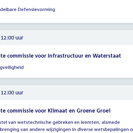
delbare Defensievorming
gadering
15
00
 12:00 uur
te commissie voor Infrastructuur en Waterstaat
egveiligheid
gadering
00
 12:00 uur
te commissie voor Klimaat en Groene Groei
stel van wetstechnische gebreken en leemten, alsmede
gadering
brenging van andere wijzigingen in diverse wetsbepalingen o