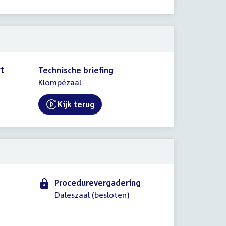
rt
Technische briefing
Klompézaal
Kijk terug
External link:
Procedurevergadering
Daleszaal (besloten)