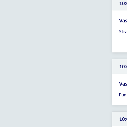
uur
10:
Vas
Tijd
Str
ver
10:
-
13:
uur
10:
Vas
Tijd
Fun
ver
10:
-
14:
10:
uur