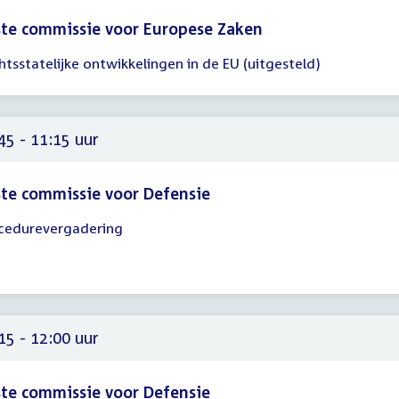
te commissie voor Europese Zaken
htsstatelijke ontwikkelingen in de EU (uitgesteld)
gadering
00
00
45 - 11:15 uur
te commissie voor Defensie
cedurevergadering
gadering
45
15
15 - 12:00 uur
te commissie voor Defensie