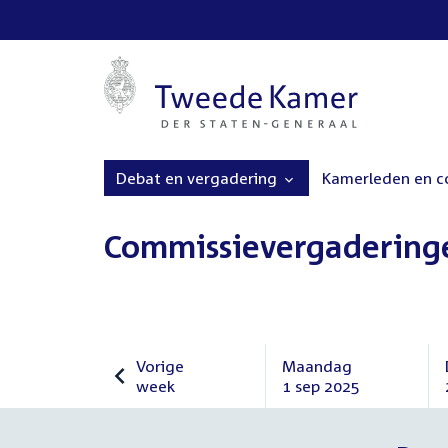
Debat en vergadering
Kamerleden en 
Commissievergadering
Vorige
Maandag
week
1 sep 2025
Vorige
Maandag
week
1
september