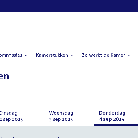
commissies
Kamerstukken
Zo werkt de Kamer
en
Dinsdag
Woensdag
Donderdag
2 sep 2025
3 sep 2025
4 sep 2025
Dinsdag
Woensdag
Donderdag
2
3
4
september
september
september