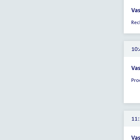
Vas
Tijd
Rec
ver
10:
-
12:
10:
uur
Vas
Tijd
Pro
ver
10:
-
11:
uur
11:
Vas