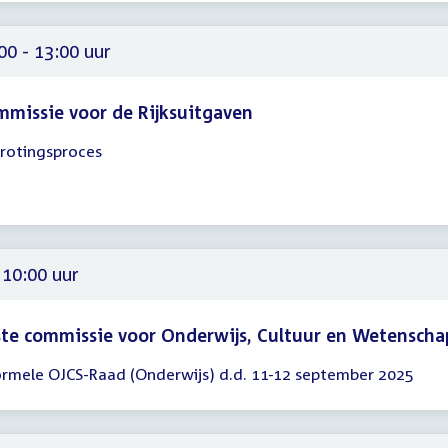
00
00 - 13:00 uur
missie voor de Rijksuitgaven
rotingsproces
gadering
00
00
 10:00 uur
te commissie voor Onderwijs, Cultuur en Wetenscha
ormele OJCS-Raad (Onderwijs) d.d. 11-12 september 2025
gadering
00