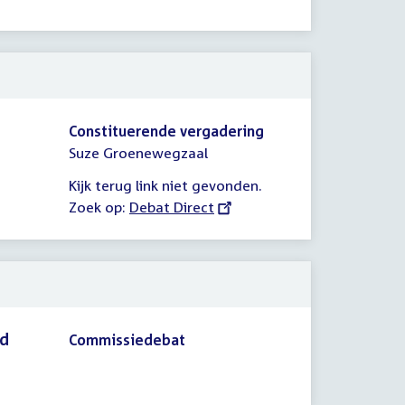
Constituerende vergadering
Suze Groenewegzaal
Kijk terug link niet gevonden.
Zoek op:
External
Debat Direct
link:
id
Commissiedebat