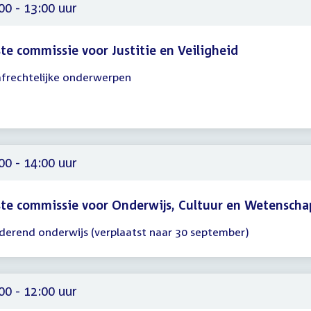
00 - 13:00 uur
te commissie voor Justitie en Veiligheid
afrechtelijke onderwerpen
gadering
00
00
00 - 14:00 uur
te commissie voor Onderwijs, Cultuur en Wetenscha
derend onderwijs (verplaatst naar 30 september)
gadering
00
00
00 - 12:00 uur