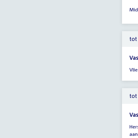
Tijd
Mid
ver
11:
-
12:
tot
uur
Vas
Tijd
Vli
ver
tot
12:
uur
tot
Vas
Tijd
Her
ver
aan
tot