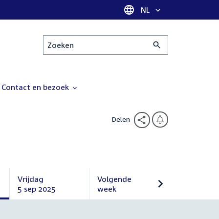
Taal selectie
NL
Zoeken
Contact en bezoek
Delen
Vrijdag
Volgende
5 sep 2025
week
Vrijdag
Volgende
5
week
september