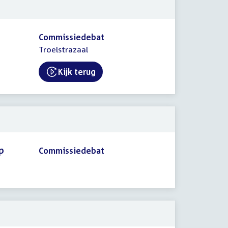
Commissiedebat
Troelstrazaal
Kijk terug
External link:
p
Commissiedebat