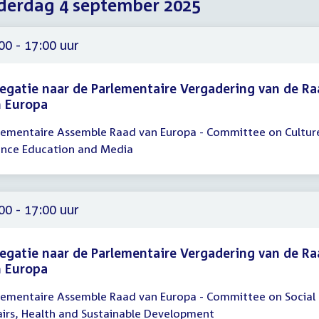
erdag 4 september 2025
2025
2025
2025
00 - 17:00 uur
egatie naar de Parlementaire Vergadering van de R
n Europa
lementaire Assemble Raad van Europa - Committee on Cultur
gadering
ence Education and Media
00
00
00 - 17:00 uur
egatie naar de Parlementaire Vergadering van de R
n Europa
lementaire Assemble Raad van Europa - Committee on Social
gadering
airs, Health and Sustainable Development