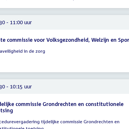
00
00
30 - 11:00 uur
te commissie voor Volksgezondheid, Welzijn en Spo
aveiligheid in de zorg
gadering
30
00
30 - 10:15 uur
delijke commissie Grondrechten en constitutionele
tsing
cedurevergadering tijdelijke commissie Grondrechten en
gadering
stitutionele toetsing