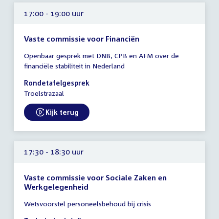
17:00 - 19:00 uur
Vaste commissie voor Financiën
Tijd
Openbaar gesprek met DNB, CPB en AFM over de
vergadering
financiële stabiliteit in Nederland
17:00
-
Rondetafelgesprek
19:00
Troelstrazaal
uur
Kijk terug
External link:
17:30 - 18:30 uur
Vaste commissie voor Sociale Zaken en
Werkgelegenheid
Tijd
Wetsvoorstel personeelsbehoud bij crisis
vergadering
17:30