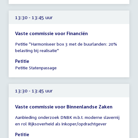
uur
13:30 - 13:45 uur
Vaste commissie voor Financiën
Tijd
Petitie "Harmoniseer box 3 met de buurlanden: 20%
vergadering
belasting bij realisatie"
13:30
-
Petitie
13:45
Petitie Statenpassage
uur
13:30 - 13:45 uur
Vaste commissie voor Binnenlandse Zaken
Tijd
Aanbieding onderzoek DNBK m.b.t. moderne slavernij
vergadering
en rol Rijksoverheid als inkoper/opdrachtgever
13:30
-
Petitie