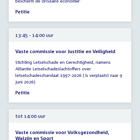
bescherm de circulaire economie'
-
14:00
Petitie
uur
13:45 - 14:00 uur
Vaste commissie voor Justitie en Veiligheid
Tijd
Stichting Letselschade en Gerechtigheid, namens
vergadering
Alliantie Letselschadeslachtoffers over
13:45
letselschadeschandaal 1997-2026 ( is verplaatst naar 9
-
juni 2026)
14:00
uur
Petitie
tot 14:00 uur
Vaste commissie voor Volksgezondheid,
Welzijn en Sport