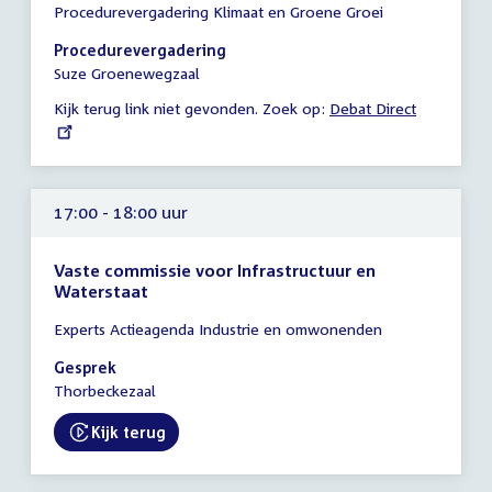
Procedurevergadering Klimaat en Groene Groei
vergadering
17:00
Procedurevergadering
-
Suze Groenewegzaal
17:30
Kijk terug link niet gevonden. Zoek op:
External
Debat Direct
uur
link:
17:00 - 18:00 uur
Vaste commissie voor Infrastructuur en
Waterstaat
Tijd
Experts Actieagenda Industrie en omwonenden
vergadering
17:00
Gesprek
-
Thorbeckezaal
18:00
uur
Kijk terug
External link: