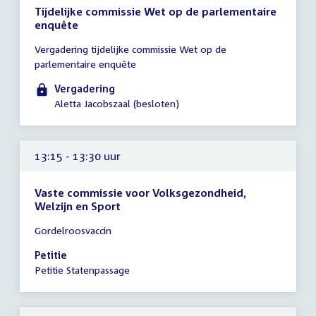
Tijdelijke commissie Wet op de parlementaire
enquête
Tijd
Vergadering tijdelijke commissie Wet op de
vergadering
parlementaire enquête
13:15
-
Vergadering
14:00
Aletta Jacobszaal (besloten)
uur
13:15 - 13:30 uur
Vaste commissie voor Volksgezondheid,
Welzijn en Sport
Tijd
Gordelroosvaccin
vergadering
13:15
Petitie
-
Petitie Statenpassage
13:30
uur