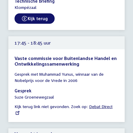
Technische briefing
-
Klompézaal
18:30
uur
Kijk terug
External link:
17:45 - 18:45 uur
Vaste commissie voor Buitenlandse Handel en
Ontwikkelingssamenwerking
Tijd
Gesprek met Muhammad Yunus, winnaar van de
vergadering
Nobelprijs voor de Vrede in 2006
17:45
-
Gesprek
18:45
Suze Groenewegzaal
uur
Kijk terug link niet gevonden. Zoek op:
External
Debat Direct
link: