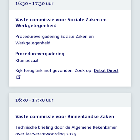
16:30 - 17:30 uur
Vaste commissie voor Sociale Zaken en
Werkgelegenheid
Tijd
Procedurevergadering Sociale Zaken en
vergadering
Werkgelegenheid
16:30
-
Procedurevergadering
17:30
Klompézaal
uur
Kijk terug link niet gevonden. Zoek op:
External
Debat Direct
link:
16:30 - 17:30 uur
Vaste commissie voor Binnenlandse Zaken
Tijd
Technische briefing door de Algemene Rekenkamer
vergadering
over Jaarverantwoording 2025
16:30