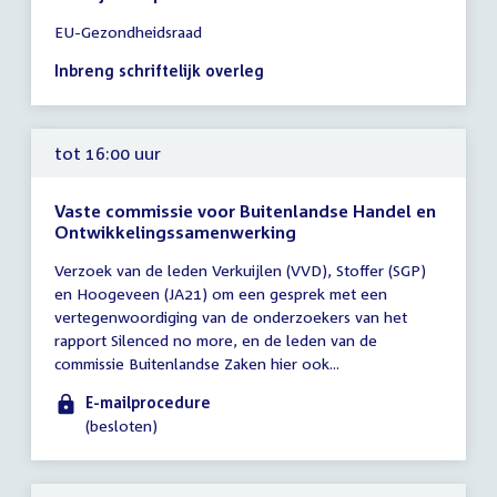
Tijd
EU-Gezondheidsraad
vergadering
tot
Inbreng schriftelijk overleg
14:00
uur
tot 16:00 uur
Vaste commissie voor Buitenlandse Handel en
Ontwikkelingssamenwerking
Tijd
Verzoek van de leden Verkuijlen (VVD), Stoffer (SGP)
vergadering
en Hoogeveen (JA21) om een gesprek met een
tot
vertegenwoordiging van de onderzoekers van het
16:00
rapport Silenced no more, en de leden van de
uur
commissie Buitenlandse Zaken hier ook...
E-mailprocedure
(besloten)