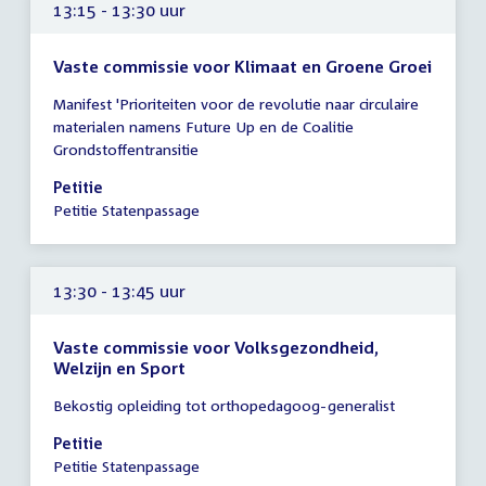
13:15 - 13:30 uur
Vaste commissie voor Klimaat en Groene Groei
Tijd
Manifest 'Prioriteiten voor de revolutie naar circulaire
vergadering
materialen namens Future Up en de Coalitie
13:15
Grondstoffentransitie
-
13:30
Petitie
uur
Petitie Statenpassage
13:30 - 13:45 uur
Vaste commissie voor Volksgezondheid,
Welzijn en Sport
Tijd
Bekostig opleiding tot orthopedagoog-generalist
vergadering
13:30
Petitie
-
Petitie Statenpassage
13:45