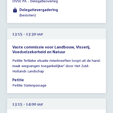
OVSE PA - Delegatieoverleg
vergadering
09:00
Delegatievergadering
-
(besloten)
09:45
uur
13:15 - 13:30 uur
Vaste commissie voor Landbouw, Visserij,
Voedselzekerheid en Natuur
Tijd
Petitie 'kritieke situatie rivierkreeften loopt uit de hand:
vergadering
maak wegvangen toegankelijker' door Het Zuid-
13:15
Hollands Landschap
-
13:30
Petitie
uur
Petitie Statenpassage
13:15 - 14:00 uur