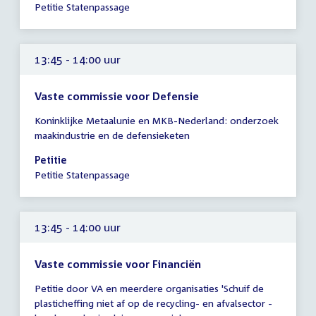
13:45
Petitie Statenpassage
uur
13:45 - 14:00 uur
Vaste commissie voor Defensie
Tijd
Koninklijke Metaalunie en MKB-Nederland: onderzoek
vergadering
maakindustrie en de defensieketen
13:45
-
Petitie
14:00
Petitie Statenpassage
uur
13:45 - 14:00 uur
Vaste commissie voor Financiën
Tijd
Petitie door VA en meerdere organisaties 'Schuif de
vergadering
plasticheffing niet af op de recycling- en afvalsector -
13:45