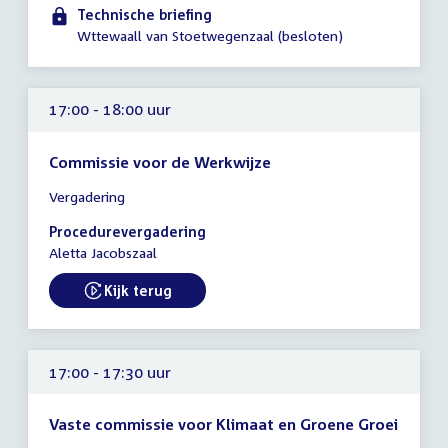
-
Technische briefing
17:30
Wttewaall van Stoetwegenzaal (besloten)
uur
17:00 - 18:00 uur
Commissie voor de Werkwijze
Tijd
Vergadering
vergadering
17:00
Procedurevergadering
-
Aletta Jacobszaal
18:00
uur
Kijk terug
External link:
17:00 - 17:30 uur
Vaste commissie voor Klimaat en Groene Groei
Tijd