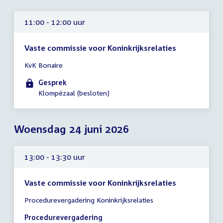
11:00 - 12:00 uur
Vaste commissie voor Koninkrijksrelaties
Tijd
KvK Bonaire
vergadering
11:00
Gesprek
-
Klompézaal (besloten)
12:00
uur
Woensdag 24 juni 2026
13:00 - 13:30 uur
Vaste commissie voor Koninkrijksrelaties
Tijd
Procedurevergadering Koninkrijksrelaties
vergadering
13:00
Procedurevergadering