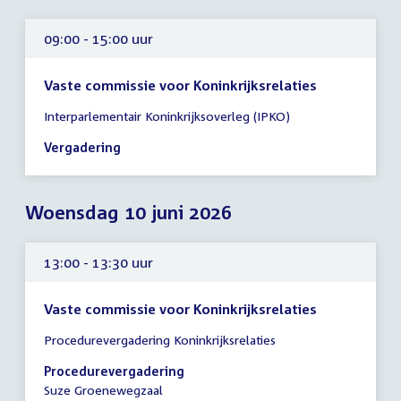
09:00 - 15:00 uur
Vaste commissie voor Koninkrijksrelaties
Tijd
Interparlementair Koninkrijksoverleg (IPKO)
vergadering
09:00
Vergadering
-
15:00
uur
Woensdag 10 juni 2026
13:00 - 13:30 uur
Vaste commissie voor Koninkrijksrelaties
Tijd
Procedurevergadering Koninkrijksrelaties
vergadering
13:00
Procedurevergadering
-
Suze Groenewegzaal