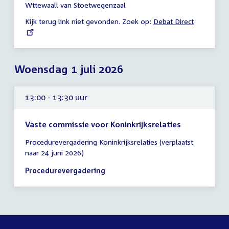
-
Wttewaall van Stoetwegenzaal
13:30
Kijk terug link niet gevonden. Zoek op:
External
Debat Direct
uur
link:
Woensdag 1 juli 2026
13:00 - 13:30 uur
Vaste commissie voor Koninkrijksrelaties
Tijd
Procedurevergadering Koninkrijksrelaties (verplaatst
vergadering
naar 24 juni 2026)
13:00
-
Procedurevergadering
13:30
uur