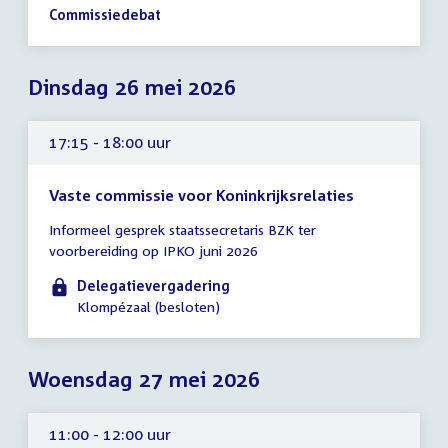
-
Commissiedebat
19:15
uur
Dinsdag 26 mei 2026
17:15 - 18:00 uur
Vaste commissie voor Koninkrijksrelaties
Tijd
Informeel gesprek staatssecretaris BZK ter
vergadering
voorbereiding op IPKO juni 2026
17:15
-
Delegatievergadering
18:00
Klompézaal (besloten)
uur
Woensdag 27 mei 2026
11:00 - 12:00 uur