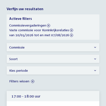
Verfijn uw resultaten
Verfijn
Actieve filters
uw
verwijder
Commissievergaderingen
resultaten
filter
verwijder
Vaste commissie voor Koninkrijksrelaties
filter
verwijder
van 10/05/2026 tot en met 07/08/2026
filter
Commissie
Soort
Kies periode
Filters wissen
17:00 - 18:00 uur