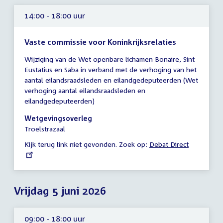
14:00 - 18:00 uur
Vaste commissie voor Koninkrijksrelaties
Tijd
Wijziging van de Wet openbare lichamen Bonaire, Sint
vergadering
Eustatius en Saba in verband met de verhoging van het
14:00
aantal eilandsraadsleden en eilandgedeputeerden (Wet
-
verhoging aantal eilandsraadsleden en
18:00
eilandgedeputeerden)
uur
Wetgevingsoverleg
Troelstrazaal
Kijk terug link niet gevonden. Zoek op:
External
Debat Direct
link:
Vrijdag 5 juni 2026
09:00 - 18:00 uur