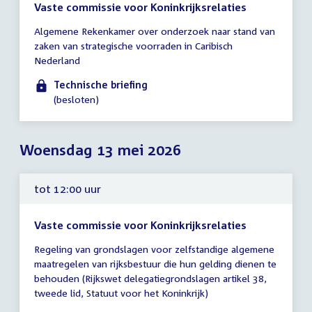
Vaste commissie voor Koninkrijksrelaties
Tijd
Algemene Rekenkamer over onderzoek naar stand van
vergadering
zaken van strategische voorraden in Caribisch
17:00
Nederland
-
18:00
Technische briefing
uur
(besloten)
Woensdag 13 mei 2026
tot 12:00 uur
Vaste commissie voor Koninkrijksrelaties
Tijd
Regeling van grondslagen voor zelfstandige algemene
vergadering
maatregelen van rijksbestuur die hun gelding dienen te
tot
behouden (Rijkswet delegatiegrondslagen artikel 38,
12:00
tweede lid, Statuut voor het Koninkrijk)
uur