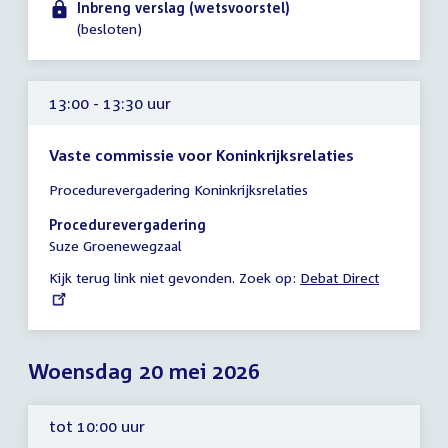
Inbreng verslag (wetsvoorstel)
(besloten)
13:00 - 13:30 uur
Vaste commissie voor Koninkrijksrelaties
Tijd
Procedurevergadering Koninkrijksrelaties
vergadering
13:00
Procedurevergadering
-
Suze Groenewegzaal
13:30
Kijk terug link niet gevonden. Zoek op:
External
Debat Direct
uur
link:
Woensdag 20 mei 2026
tot 10:00 uur