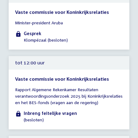
Vaste commissie voor Koninkrijksrelaties
Tijd
Minister-president Aruba
vergadering
11:00
Gesprek
-
Klompézaal (besloten)
12:00
uur
tot 12:00 uur
Vaste commissie voor Koninkrijksrelaties
Tijd
Rapport Algemene Rekenkamer Resultaten
vergadering
verantwoordingsonderzoek 2025 bij Koninkrijksrelaties
tot
en het BES-fonds (vragen aan de regering)
12:00
uur
Inbreng feitelijke vragen
(besloten)