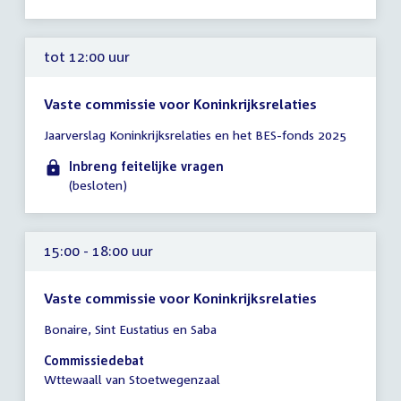
uur
tot 12:00 uur
Vaste commissie voor Koninkrijksrelaties
Tijd
Jaarverslag Koninkrijksrelaties en het BES-fonds 2025
vergadering
tot
Inbreng feitelijke vragen
12:00
(besloten)
uur
15:00 - 18:00 uur
Vaste commissie voor Koninkrijksrelaties
Tijd
Bonaire, Sint Eustatius en Saba
vergadering
15:00
Commissiedebat
-
Wttewaall van Stoetwegenzaal
18:00