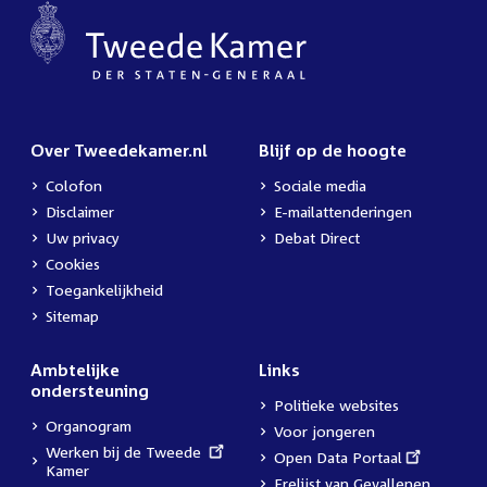
Over Tweedekamer.nl
Blijf op de hoogte
Colofon
Sociale media
Disclaimer
E-mailattenderingen
Uw privacy
Debat Direct
Cookies
Toegankelijkheid
Sitemap
Ambtelijke
Links
ondersteuning
Politieke websites
Organogram
Voor jongeren
External
Werken bij de Tweede
External
Open Data Portaal
link:
Kamer
link:
Erelijst van Gevallenen