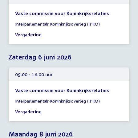
Vaste commissie voor Koninkrijksrelaties
Tijd
Interparlementair Koninkrijksoverleg (IPKO)
vergadering
09:00
Vergadering
-
18:00
uur
Zaterdag 6 juni 2026
09:00 - 18:00 uur
Vaste commissie voor Koninkrijksrelaties
Tijd
Interparlementair Koninkrijksoverleg (IPKO)
vergadering
09:00
Vergadering
-
18:00
uur
Maandag 8 juni 2026