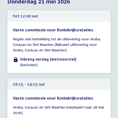
Donderdag 21 mei 2026
tot 12:00 uur
Vaste commissie voor Koninkrijksrelaties
Tijd
Regels met betrekking tot de uitlevering voor Aruba,
vergadering
Curaçao en Sint Maarten (Rijkswet uitlevering voor
tot
Aruba, Curaçao en Sint Maarten)
12:00
uur
Inbreng verslag (wetsvoorstel)
(besloten)
16:15 - 19:15 uur
Vaste commissie voor Koninkrijksrelaties
Tijd
Aruba, Curaçao en Sint Maarten (verplaatst naar 28 mei
vergadering
2026)
16:15