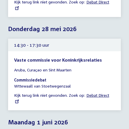
Kijk terug link niet gevonden. Zoek op:
External
Debat Direct
uur
link:
Donderdag 28 mei 2026
14:30 - 17:30 uur
Vaste commissie voor Koninkrijksrelaties
Tijd
Aruba, Curaçao en Sint Maarten
vergadering
14:30
Commissiedebat
-
Wttewaall van Stoetwegenzaal
17:30
Kijk terug link niet gevonden. Zoek op:
External
Debat Direct
uur
link:
Maandag 1 juni 2026