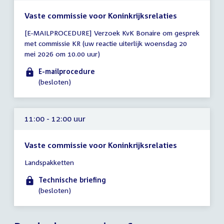
Vaste commissie voor Koninkrijksrelaties
Tijd
[E-MAILPROCEDURE] Verzoek KvK Bonaire om gesprek
vergadering
met commissie KR (uw reactie uiterlijk woensdag 20
tot
mei 2026 om 10.00 uur)
10:00
uur
E-mailprocedure
(besloten)
11:00 - 12:00 uur
Vaste commissie voor Koninkrijksrelaties
Tijd
Landspakketten
vergadering
11:00
Technische briefing
-
(besloten)
12:00
uur