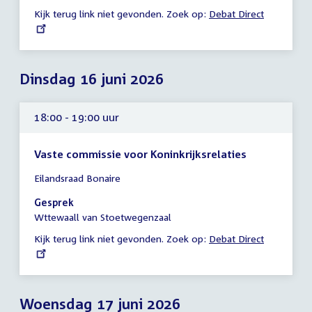
13:30
Kijk terug link niet gevonden. Zoek op:
External
Debat Direct
uur
link:
Dinsdag 16 juni 2026
18:00 - 19:00 uur
Vaste commissie voor Koninkrijksrelaties
Tijd
Eilandsraad Bonaire
vergadering
18:00
Gesprek
-
Wttewaall van Stoetwegenzaal
19:00
Kijk terug link niet gevonden. Zoek op:
External
Debat Direct
uur
link:
Woensdag 17 juni 2026