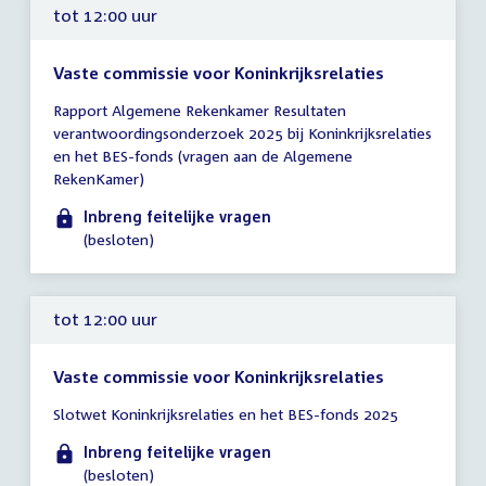
tot 12:00 uur
Vaste commissie voor Koninkrijksrelaties
Tijd
Rapport Algemene Rekenkamer Resultaten
vergadering
verantwoordingsonderzoek 2025 bij Koninkrijksrelaties
tot
en het BES-fonds (vragen aan de Algemene
12:00
RekenKamer)
uur
Inbreng feitelijke vragen
(besloten)
tot 12:00 uur
Vaste commissie voor Koninkrijksrelaties
Tijd
Slotwet Koninkrijksrelaties en het BES-fonds 2025
vergadering
tot
Inbreng feitelijke vragen
12:00
(besloten)