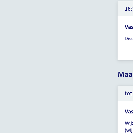
uur
16:
Vas
Tijd
Dis
ver
16:
-
20:
uur
Maa
tot
Vas
Tijd
Wij
ver
(wi
tot