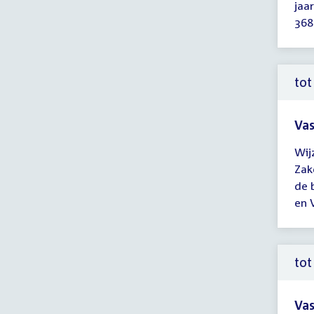
jaa
tot
368
14:
uur
tot
Vas
Tijd
Wij
ver
Zak
tot
de 
14:
en V
uur
tot
Vas