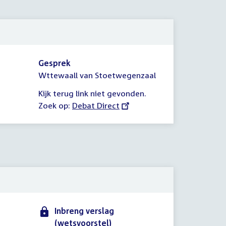
2025
Gesprek
Wttewaall van Stoetwegenzaal
Kijk terug link niet gevonden.
Zoek op:
External
Debat Direct
link:
Inbreng verslag
(wetsvoorstel)