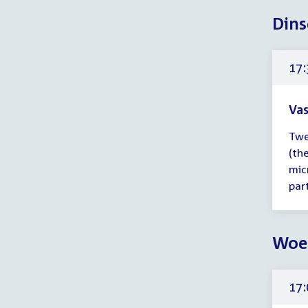
Dins
17:
Vas
Tijd
Twe
ver
(th
17:
mic
-
part
19:
uur
Woe
17: