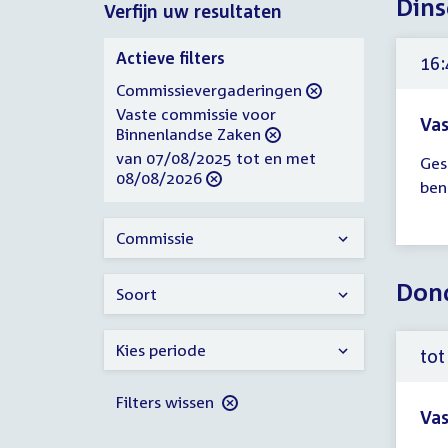
Dins
Verfijn uw resultaten
2025
Verfijn
Actieve filters
16:
uw
verwijder
Commissievergaderingen
resultaten
filter
verwijder
Vaste commissie voor
Vas
filter
Binnenlandse Zaken
Tijd
verwijder
van 07/08/2025 tot en met
Ges
ver
filter
08/08/2026
ben
16:
-
Commissie
17:
uur
Dond
Soort
Kies periode
tot
Filters wissen
Vas
Tijd