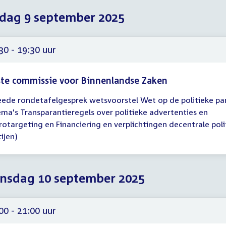
dag 9 september 2025
30 - 19:30 uur
te commissie voor Binnenlandse Zaken
ede rondetafelgesprek wetsvoorstel Wet op de politieke par
gadering
ema's Transparantieregels over politieke advertenties en
30
rotargeting en Financiering en verplichtingen decentrale poli
ijen)
30
nsdag 10 september 2025
00 - 21:00 uur