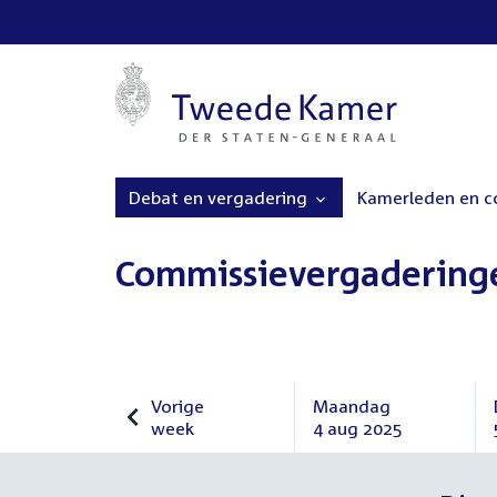
Debat en vergadering
Kamerleden en 
Commissievergadering
Vorige
Maandag
week
4 aug 2025
Vorige
Maandag
week
4
augustus