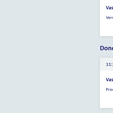
Vas
Tijd
Ver
ver
17:
-
21:
uur
Dond
11:
Vas
Tijd
Pro
ver
11:
-
12: