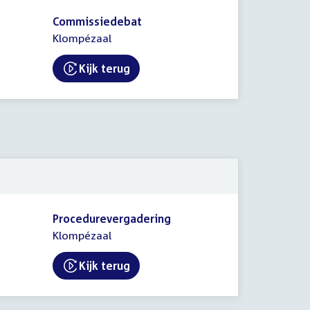
Commissiedebat
Klompézaal
Kijk terug
External link:
Procedurevergadering
Klompézaal
Kijk terug
External link: