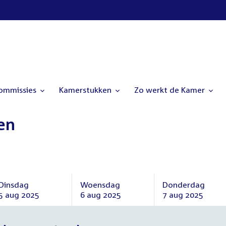
commissies
Kamerstukken
Zo werkt de Kamer
en
Dinsdag
Woensdag
Donderdag
5 aug 2025
6 aug 2025
7 aug 2025
Dinsdag
Woensdag
Donderdag
5
6
7
augustus
augustus
augustus