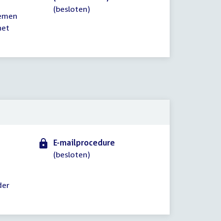
(besloten)
nemen
het
E-mailprocedure
(besloten)
t
der