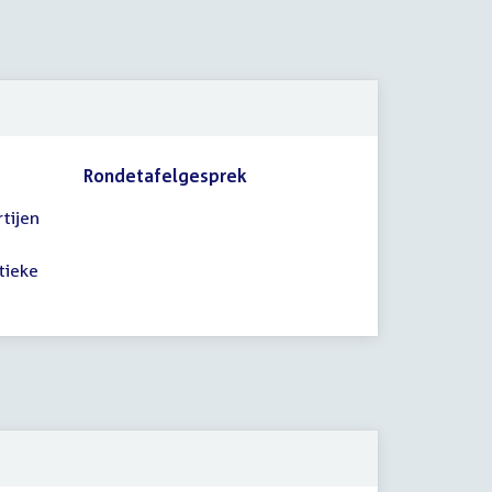
Rondetafelgesprek
tijen
tieke