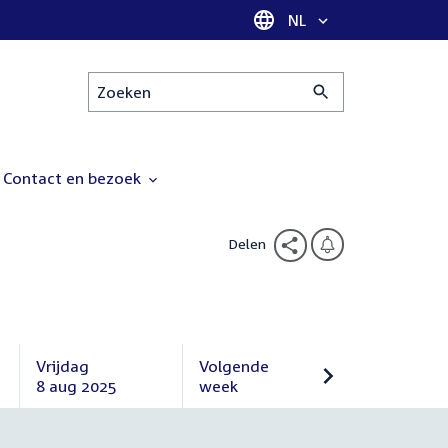
Taal selectie
NL
Zoeken
Contact en bezoek
Delen
Vrijdag
Volgende
8 aug 2025
week
Vrijdag
Volgende
8
week
augustus