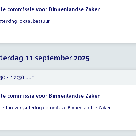
te commissie voor Binnenlandse Zaken
sterking lokaal bestuur
gadering
00
00
erdag 11 september 2025
30 - 12:30 uur
te commissie voor Binnenlandse Zaken
cedurevergadering commissie Binnenlandse Zaken
gadering
30
30