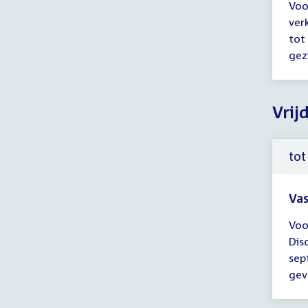
Voo
ver
ver
tot
tot
14:
gezi
uur
Vrij
tot
Vas
Tijd
Voo
ver
Dis
tot
sep
16:
gev
uur