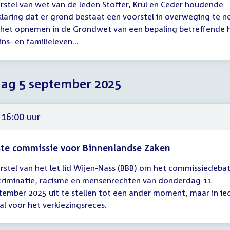
rstel van wet van de leden Stoffer, Krul en Ceder houdende
gadering
klaring dat er grond bestaat een voorstel in overweging te 
 het opnemen in de Grondwet van een bepaling betreffende 
00
ns- en familieleven...
dag 5 september 2025
 16:00 uur
te commissie voor Binnenlandse Zaken
rstel van het let lid Wijen-Nass (BBB) om het commissiedeba
gadering
criminatie, racisme en mensenrechten van donderdag 11
tember 2025 uit te stellen tot een ander moment, maar in ie
00
al voor het verkiezingsreces.