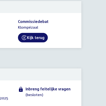
Commissiedebat
Klompézaal
Kijk terug
External link:
Inbreng feitelijke vragen
(besloten)
 2025