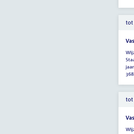
14:
uur
tot
Vas
Tijd
Wij
ver
Sta
tot
jaa
14:
368
uur
tot
Vas
Tijd
Wij
ver