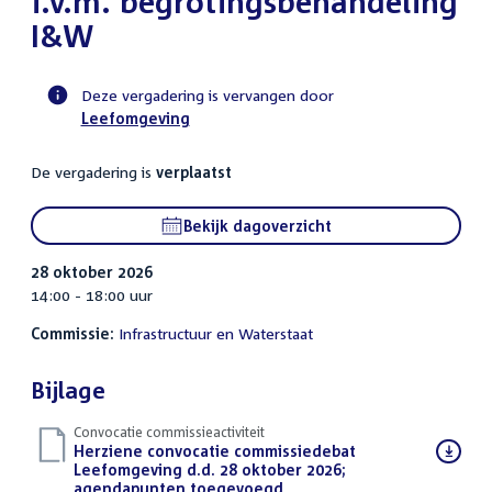
i.v.m. begrotingsbehandeling
I&W
Deze vergadering is vervangen door
Leefomgeving
Voortgangsstatus
commissie
De vergadering is
verplaatst
activiteit
Bekijk dagoverzicht
28 oktober 2026
14:00 - 18:00 uur
Commissie:
Infrastructuur en Waterstaat
Bijlage
Convocatie commissieactiviteit
Download
Herziene convocatie commissiedebat
bestand:
Leefomgeving d.d. 28 oktober 2026;
agendapunten toegevoegd
(PDF)