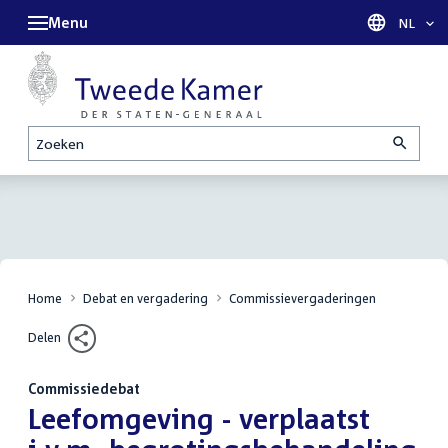
Menu
Taal sel
NL
Zoeken
Home
Debat en vergadering
Commissievergaderingen
Delen
Commissiedebat
:
Leefomgeving - verplaatst