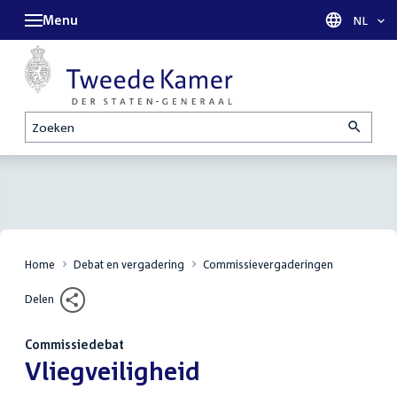
Menu
Taal sel
NL
Zoeken
Home
Debat en vergadering
Commissievergaderingen
Delen
Commissiedebat
:
Vliegveiligheid