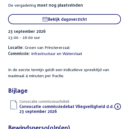
De vergadering
moet nog plaatsvinden
Bekijk dagoverzicht
23 september 2026
13:00 - 16:00 uur
Locatie:
Groen van Prinstererzaal
Commissie:
Infrastructuur en Waterstaat
In de eerste termijn geldt een indicatieve spreektijd van
maximaal 4 minuten per fractie.
Bijlage
Convocatie commissieactiviteit
Download
Convocatie commissiedebat Vliegveiligheid d.d.
bestand:
23 september 2026
(PDF)
Bewindsperso(o)n(en)