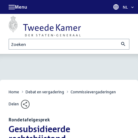
Menu
Taal sel
NL
Zoeken
Home
Debat en vergadering
Commissievergaderingen
Delen
Rondetafelgesprek
:
Gesubsidieerde