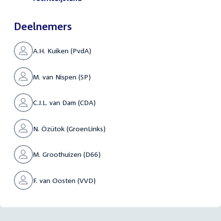
Deelnemers
A.H. Kuiken (PvdA)
M. van Nispen (SP)
C.J.L. van Dam (CDA)
N. Özütok (GroenLinks)
M. Groothuizen (D66)
F. van Oosten (VVD)