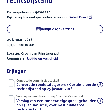
rechtsbijstand
De vergadering is
geweest
Kijk terug link niet gevonden. Zoek op:
External
Debat Direct
link:
Bekijk dagoverzicht
25 januari 2018
13:30 - 16:30 uur
Locatie:
Groen van Prinstererzaal
Commissie:
Justitie en Veiligheid
Bijlagen
Convocatie commissieactiviteit
Download
Convocatie rondetafelgesprek Gesubsidieerde
bestand:
rechtsbijstand op 25 januari 2018
(PDF)
Verslag van een hoorzitting / rondetafelgesprek
Download
Verslag van een rondetafelgesprek, gehouden
bestand:
op 25 januari 2018, over Gesubsidieerde
rechtsbijstand
(PDF)