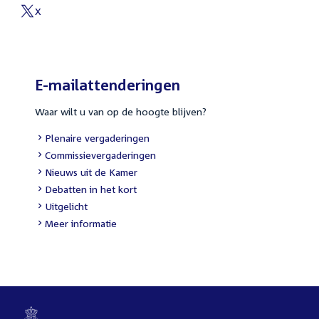
link:
X
External
link:
E-mailattenderingen
Waar wilt u van op de hoogte blijven?
External
Plenaire vergaderingen
link:
External
Commissievergaderingen
link:
External
Nieuws uit de Kamer
link:
External
Debatten in het kort
link:
External
Uitgelicht
link:
Meer informatie