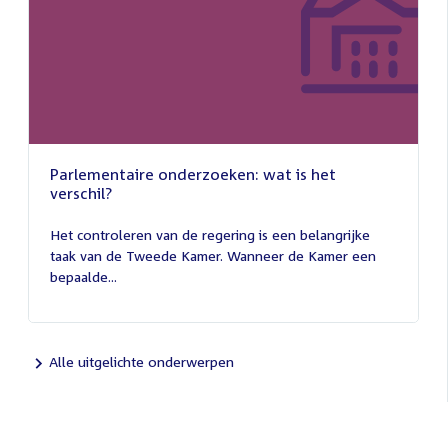
Parlementaire onderzoeken: wat is het
verschil?
13
juli
Het controleren van de regering is een belangrijke
2026
taak van de Tweede Kamer. Wanneer de Kamer een
bepaalde...
Alle uitgelichte onderwerpen