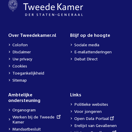
Over Tweedekamer.nl
Blijf op de hoogte
Colofon
Sociale media
Disclaimer
E-mailattenderingen
Uw privacy
Debat Direct
Cookies
Toegankelijkheid
Sitemap
Ambtelijke
Links
ondersteuning
Politieke websites
Organogram
Voor jongeren
External
Werken bij de Tweede
External
Open Data Portaal
link:
Kamer
link:
Erelijst van Gevallenen
Mandaatbesluit