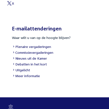
link:
X
External
link:
E-mailattenderingen
Waar wilt u van op de hoogte blijven?
External
Plenaire vergaderingen
link:
External
Commissievergaderingen
link:
External
Nieuws uit de Kamer
link:
External
Debatten in het kort
link:
External
Uitgelicht
link:
Meer informatie