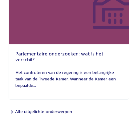
Parlementaire onderzoeken: wat is het
verschil?
13
juli
Het controleren van de regering is een belangrijke
2026
taak van de Tweede Kamer. Wanneer de Kamer een
bepaalde...
Alle uitgelichte onderwerpen