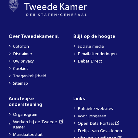
Over Tweedekamer.nl
Blijf op de hoogte
Colofon
Sociale media
Disclaimer
E-mailattenderingen
Uw privacy
Debat Direct
Cookies
Toegankelijkheid
Sitemap
Ambtelijke
Links
ondersteuning
Politieke websites
Organogram
Voor jongeren
External
Werken bij de Tweede
External
Open Data Portaal
link:
Kamer
link:
Erelijst van Gevallenen
Mandaatbesluit
External
Lijst van Gevallenen