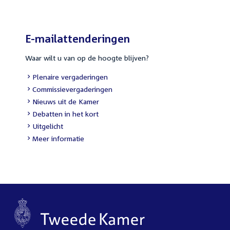
E-mailattenderingen
Waar wilt u van op de hoogte blijven?
External
Plenaire vergaderingen
link:
External
Commissievergaderingen
link:
External
Nieuws uit de Kamer
link:
External
Debatten in het kort
link:
External
Uitgelicht
link:
Meer informatie