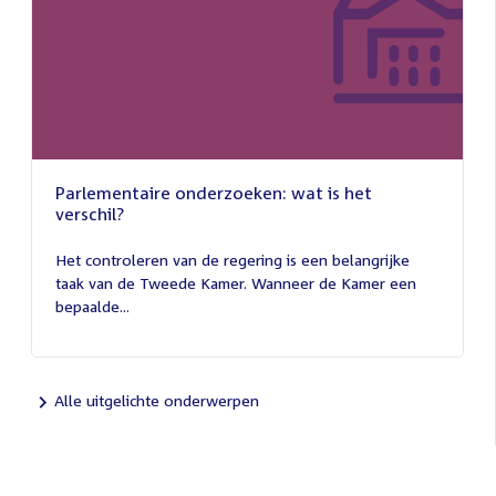
Parlementaire onderzoeken: wat is het
verschil?
13
juli
Het controleren van de regering is een belangrijke
2026
taak van de Tweede Kamer. Wanneer de Kamer een
bepaalde...
Alle uitgelichte onderwerpen