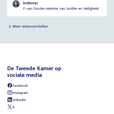
Indiener
F. van Oosten minister van Justitie en Veiligheid
Meer wetsvoorstellen
De Tweede Kamer op
sociale media
Facebook
External
link:
Instagram
External
link:
LinkedIn
External
link:
X
External
link: