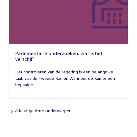
Parlementaire onderzoeken: wat is het
verschil?
13
juli
Het controleren van de regering is een belangrijke
2026
taak van de Tweede Kamer. Wanneer de Kamer een
bepaalde...
Alle uitgelichte onderwerpen