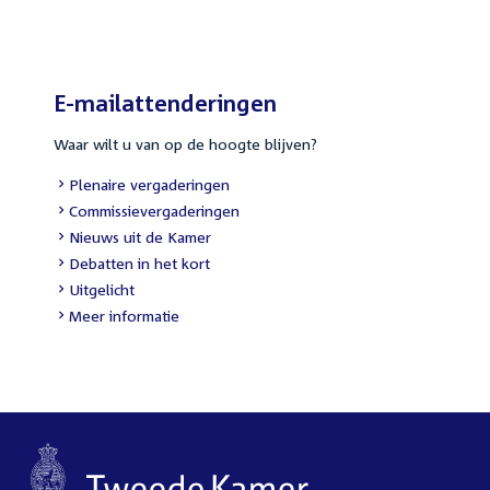
link:
E-mailattenderingen
Waar wilt u van op de hoogte blijven?
External
Plenaire vergaderingen
link:
External
Commissievergaderingen
link:
External
Nieuws uit de Kamer
link:
External
Debatten in het kort
link:
External
Uitgelicht
link:
Meer informatie