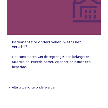
Parlementaire onderzoeken: wat is het
verschil?
13
juli
Het controleren van de regering is een belangrijke
2026
taak van de Tweede Kamer. Wanneer de Kamer een
bepaalde...
Alle uitgelichte onderwerpen