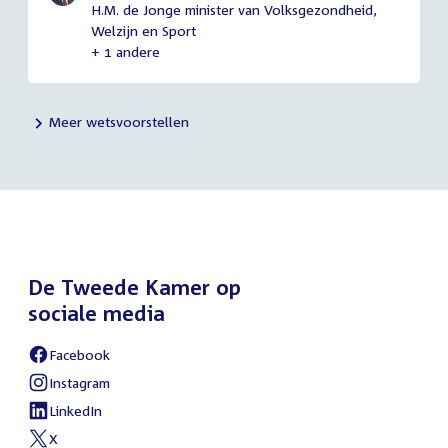
H.M. de Jonge minister van Volksgezondheid,
Welzijn en Sport
+ 1 andere
Meer wetsvoorstellen
De Tweede Kamer op
sociale media
Facebook
External
link:
Instagram
External
link:
LinkedIn
External
link:
X
External