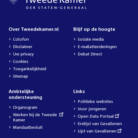
Over Tweedekamer.nl
Blijf op de hoogte
Colofon
Sociale media
Disclaimer
E-mailattenderingen
Uw privacy
Debat Direct
Cookies
Toegankelijkheid
Sitemap
Ambtelijke
Links
ondersteuning
Politieke websites
Organogram
Voor jongeren
External
Werken bij de Tweede
External
Open Data Portaal
link:
Kamer
link:
Erelijst van Gevallenen
Mandaatbesluit
External
Lijst van Gevallenen
link: