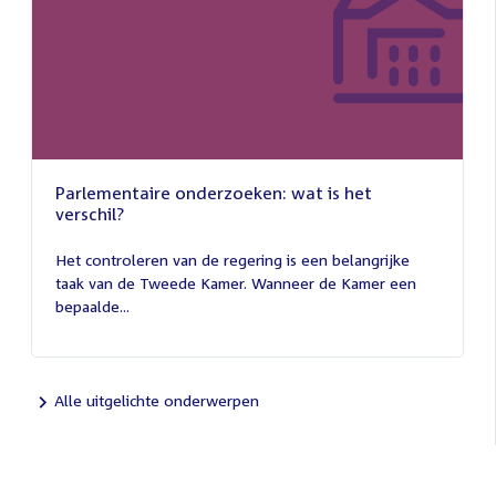
Parlementaire onderzoeken: wat is het
verschil?
13
juli
Het controleren van de regering is een belangrijke
2026
taak van de Tweede Kamer. Wanneer de Kamer een
bepaalde...
Alle uitgelichte onderwerpen