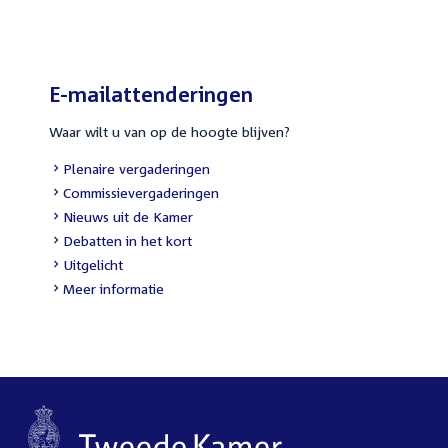
link:
E-mailattenderingen
Waar wilt u van op de hoogte blijven?
External
Plenaire vergaderingen
link:
External
Commissievergaderingen
link:
External
Nieuws uit de Kamer
link:
External
Debatten in het kort
link:
External
Uitgelicht
link:
Meer informatie