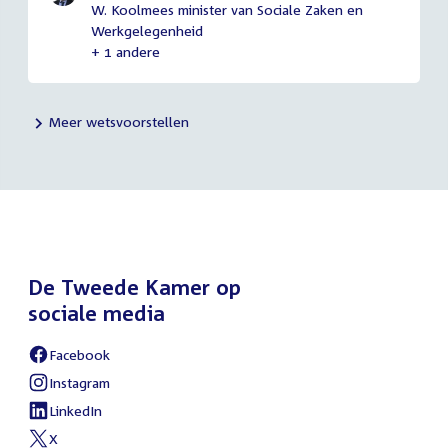
W. Koolmees minister van Sociale Zaken en
Werkgelegenheid
+ 1 andere
Meer wetsvoorstellen
De Tweede Kamer op
sociale media
Facebook
External
link:
Instagram
External
link:
LinkedIn
External
link:
X
External