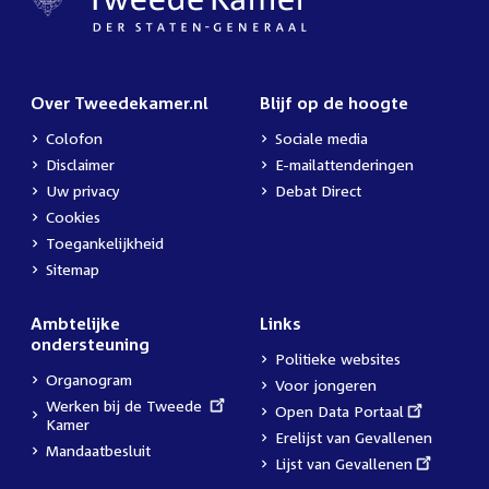
Over Tweedekamer.nl
Blijf op de hoogte
Colofon
Sociale media
Disclaimer
E-mailattenderingen
Uw privacy
Debat Direct
Cookies
Toegankelijkheid
Sitemap
Ambtelijke
Links
ondersteuning
Politieke websites
Organogram
Voor jongeren
External
Werken bij de Tweede
External
Open Data Portaal
link:
Kamer
link:
Erelijst van Gevallenen
Mandaatbesluit
External
Lijst van Gevallenen
link: