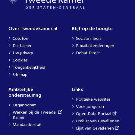
Over Tweedekamer.nl
Blijf op de hoogte
Colofon
Sociale media
Disclaimer
E-mailattenderingen
Uw privacy
Debat Direct
Cookies
Toegankelijkheid
Sitemap
Ambtelijke
Links
ondersteuning
Politieke websites
Organogram
Voor jongeren
External
Werken bij de Tweede
External
Open Data Portaal
link:
Kamer
link:
Erelijst van Gevallenen
Mandaatbesluit
External
Lijst van Gevallenen
link: