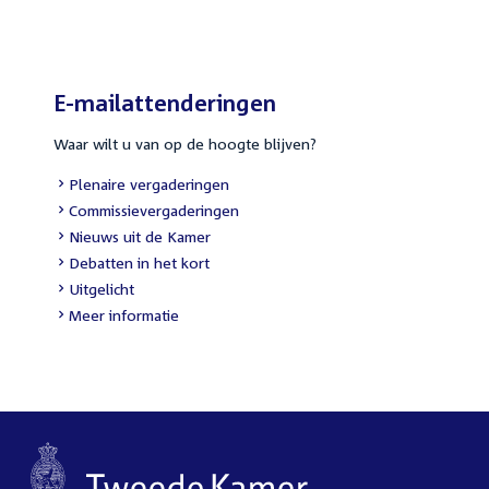
link:
E-mailattenderingen
Waar wilt u van op de hoogte blijven?
External
Plenaire vergaderingen
link:
External
Commissievergaderingen
link:
External
Nieuws uit de Kamer
link:
External
Debatten in het kort
link:
External
Uitgelicht
link:
Meer informatie