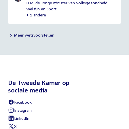
H.M. de Jonge minister van Volksgezondheid,
Welzijn en Sport
+ 1 andere
Meer wetsvoorstellen
De Tweede Kamer op
sociale media
Facebook
External
link:
Instagram
External
link:
LinkedIn
External
link:
X
External