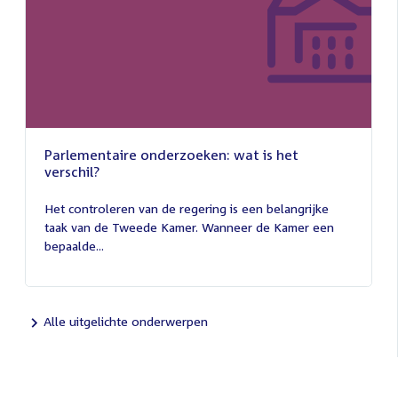
Parlementaire onderzoeken: wat is het
verschil?
13
juli
Het controleren van de regering is een belangrijke
2026
taak van de Tweede Kamer. Wanneer de Kamer een
bepaalde...
Alle uitgelichte onderwerpen