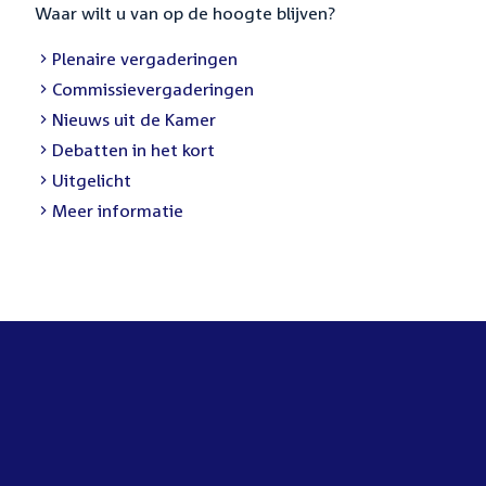
Waar wilt u van op de hoogte blijven?
External
Plenaire vergaderingen
link:
External
Commissievergaderingen
link:
External
Nieuws uit de Kamer
link:
External
Debatten in het kort
link:
External
Uitgelicht
link:
Meer informatie