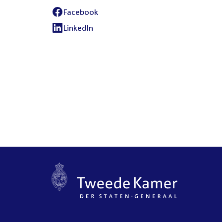
Facebook
External
link:
LinkedIn
External
link: