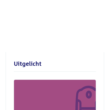
Openbare verhoren
parlementaire
enquêtecommissie Corona
Uitgelicht