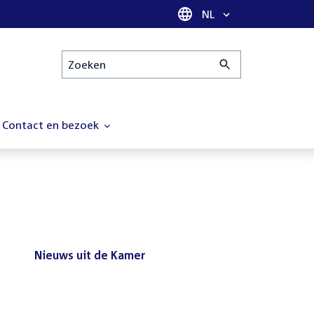
Taal selectie
NL
Zoeken
Contact en bezoek
Nieuws uit de Kamer
Nieuws
Bezoek de Tweede Kamer tijdens
uit
het reces