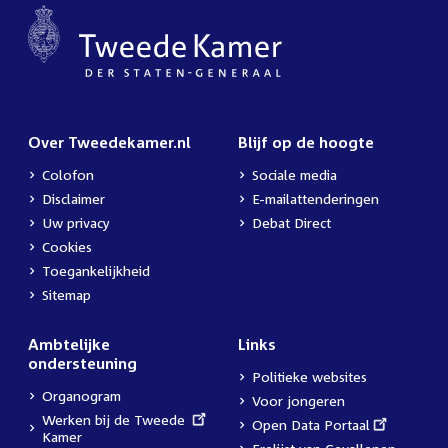
Over Tweedekamer.nl
Blijf op de hoogte
Colofon
Sociale media
Disclaimer
E-mailattenderingen
Uw privacy
Debat Direct
Cookies
Toegankelijkheid
Sitemap
Ambtelijke
Links
ondersteuning
Politieke websites
Organogram
Voor jongeren
External
Werken bij de Tweede
External
Open Data Portaal
link:
Kamer
link: