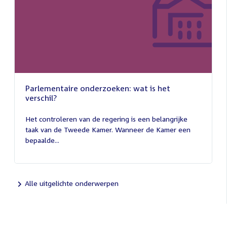
Parlementaire onderzoeken: wat is het
verschil?
13
juli
Het controleren van de regering is een belangrijke
2026
taak van de Tweede Kamer. Wanneer de Kamer een
bepaalde...
Alle uitgelichte onderwerpen