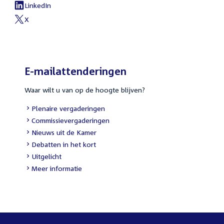
link:
LinkedIn
External
link:
X
External
link:
E-mailattenderingen
Waar wilt u van op de hoogte blijven?
External
Plenaire vergaderingen
link:
External
Commissievergaderingen
link:
External
Nieuws uit de Kamer
link:
External
Debatten in het kort
link:
External
Uitgelicht
link:
Meer informatie