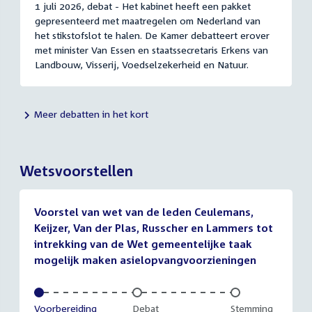
1 juli 2026, debat - Het kabinet heeft een pakket
gepresenteerd met maatregelen om Nederland van
het stikstofslot te halen. De Kamer debatteert erover
met minister Van Essen en staatssecretaris Erkens van
Landbouw, Visserij, Voedselzekerheid en Natuur.
Meer debatten in het kort
Wetsvoorstellen
Voorstel van wet van de leden Ceulemans,
Keijzer, Van der Plas, Russcher en Lammers tot
intrekking van de Wet gemeentelijke taak
mogelijk maken asielopvangvoorzieningen
Voltooid:
Voorbereiding
Onvoltooid:
Debat
Onvoltooid:
Stemming