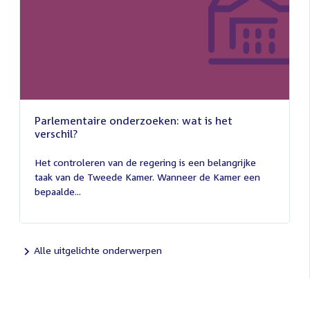
Parlementaire onderzoeken: wat is het
verschil?
13
juli
Het controleren van de regering is een belangrijke
2026
taak van de Tweede Kamer. Wanneer de Kamer een
bepaalde...
Alle uitgelichte onderwerpen