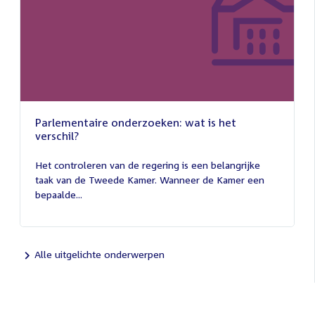
Parlementaire onderzoeken: wat is het
verschil?
13
juli
Het controleren van de regering is een belangrijke
2026
taak van de Tweede Kamer. Wanneer de Kamer een
bepaalde...
Alle uitgelichte onderwerpen