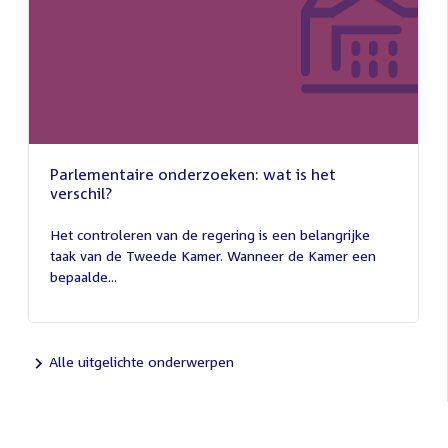
Parlementaire onderzoeken: wat is het
verschil?
13
juli
Het controleren van de regering is een belangrijke
2026
taak van de Tweede Kamer. Wanneer de Kamer een
bepaalde...
Alle uitgelichte onderwerpen