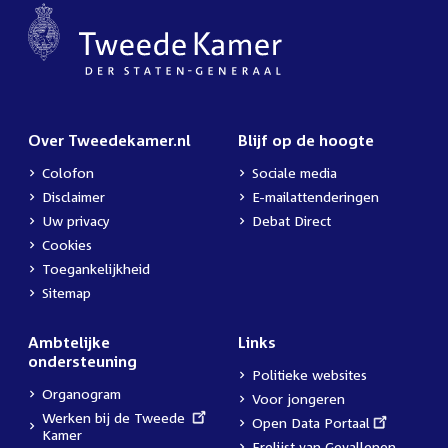
Over Tweedekamer.nl
Blijf op de hoogte
Colofon
Sociale media
Disclaimer
E-mailattenderingen
Uw privacy
Debat Direct
Cookies
Toegankelijkheid
Sitemap
Ambtelijke
Links
ondersteuning
Politieke websites
Organogram
Voor jongeren
External
Werken bij de Tweede
External
Open Data Portaal
link:
Kamer
link:
Erelijst van Gevallenen