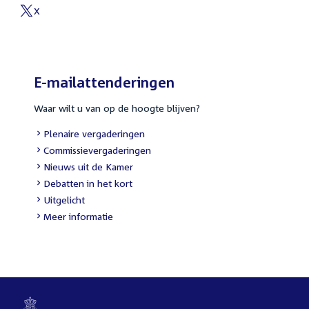
link:
X
External
link:
E-mailattenderingen
Waar wilt u van op de hoogte blijven?
External
Plenaire vergaderingen
link:
External
Commissievergaderingen
link:
External
Nieuws uit de Kamer
link:
External
Debatten in het kort
link:
External
Uitgelicht
link:
Meer informatie