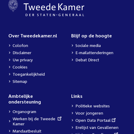
Over Tweedekamer.nl
Blijf op de hoogte
Colofon
Sociale media
Disclaimer
E-mailattenderingen
Uw privacy
Debat Direct
Cookies
Toegankelijkheid
Sitemap
Ambtelijke
Links
ondersteuning
Politieke websites
Organogram
Voor jongeren
External
Werken bij de Tweede
External
Open Data Portaal
link:
Kamer
link:
Erelijst van Gevallenen
Mandaatbesluit