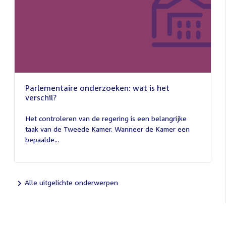
Parlementaire onderzoeken: wat is het
verschil?
13
juli
Het controleren van de regering is een belangrijke
2026
taak van de Tweede Kamer. Wanneer de Kamer een
bepaalde...
Alle uitgelichte onderwerpen