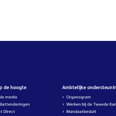
op de hoogte
Ambtelijke ondersteuni
ale media
Organogram
ilattenderingen
External
Werken bij de Tweede Ka
link:
t Direct
Mandaatbesluit