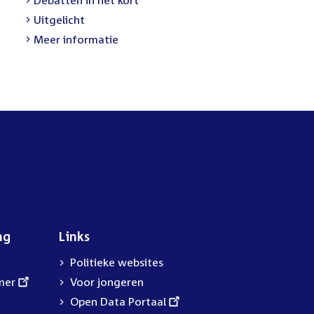
link:
External
Uitgelicht
link:
Meer informatie
ng
Links
Politieke websites
mer
Voor jongeren
External
Open Data Portaal