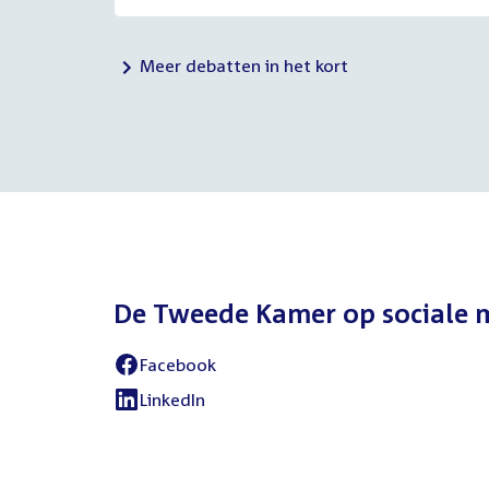
Meer debatten in het kort
De Tweede Kamer op sociale 
Facebook
External
link:
LinkedIn
External
link: