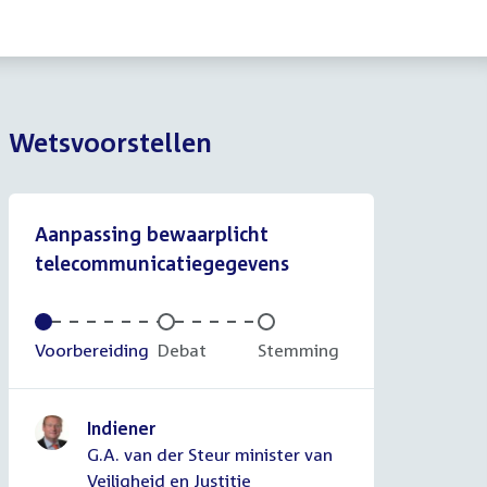
Wetsvoorstellen
Aanpassing bewaarplicht
telecommunicatiegegevens
Voltooid:
Voorbereiding
Onvoltooid:
Debat
Onvoltooid:
Stemming
Indiener
G.A. van der Steur minister van
Veiligheid en Justitie