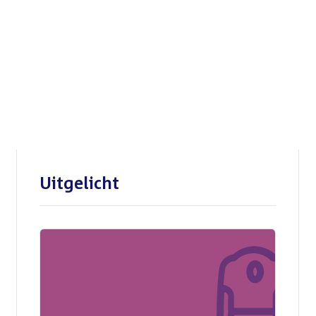
Openbare verhoren
parlementaire
enquêtecommissie Corona
Uitgelicht