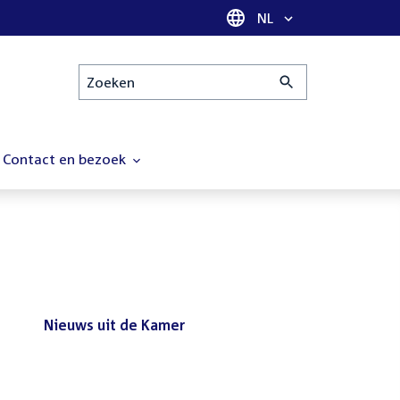
Taal selectie
NL
Zoeken
Contact en bezoek
Nieuws uit de Kamer
Nieuws
Bezoek de Tweede Kamer tijdens
uit
het reces