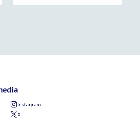
media
Instagram
External
link:
X
External
link: