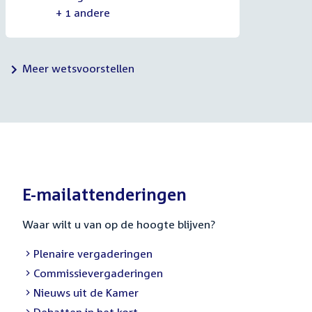
+ 1 andere
Meer wetsvoorstellen
E-mailattenderingen
Waar wilt u van op de hoogte blijven?
External
Plenaire vergaderingen
link:
External
Commissievergaderingen
link:
External
Nieuws uit de Kamer
link:
External
Debatten in het kort