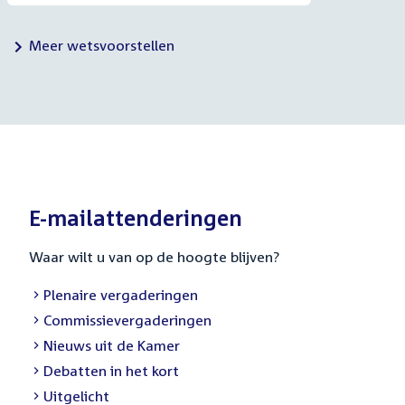
Meer wetsvoorstellen
E-mailattenderingen
Waar wilt u van op de hoogte blijven?
External
Plenaire vergaderingen
link:
External
Commissievergaderingen
link:
External
Nieuws uit de Kamer
link:
External
Debatten in het kort
link:
External
Uitgelicht