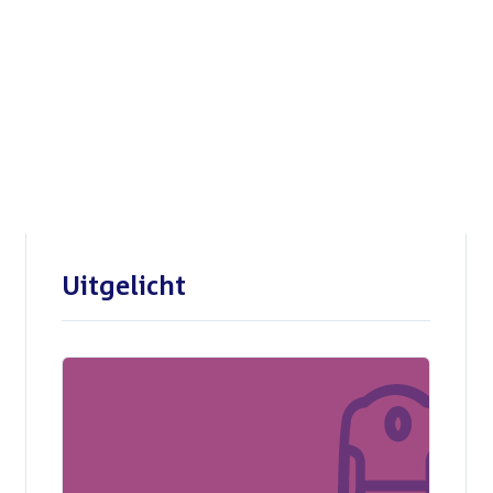
Openbare verhoren
parlementaire
enquêtecommissie Corona
Uitgelicht