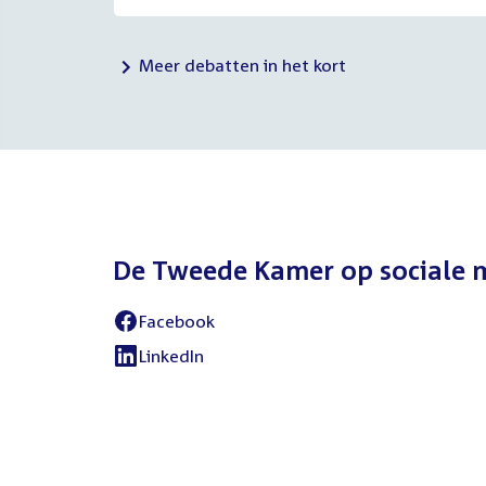
Meer debatten in het kort
De Tweede Kamer op sociale 
Facebook
External
link:
LinkedIn
External
link: