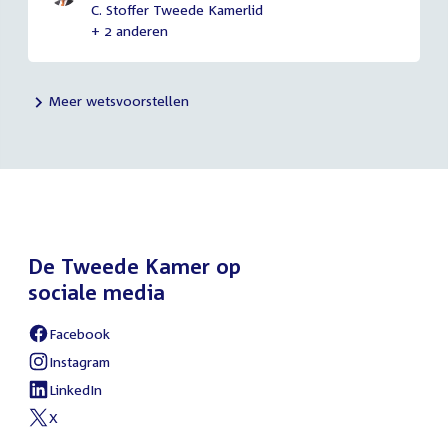
C. Stoffer Tweede Kamerlid
+ 2 anderen
Meer wetsvoorstellen
De Tweede Kamer op
sociale media
Facebook
External
link:
Instagram
External
link:
LinkedIn
External
link:
X
External
link: