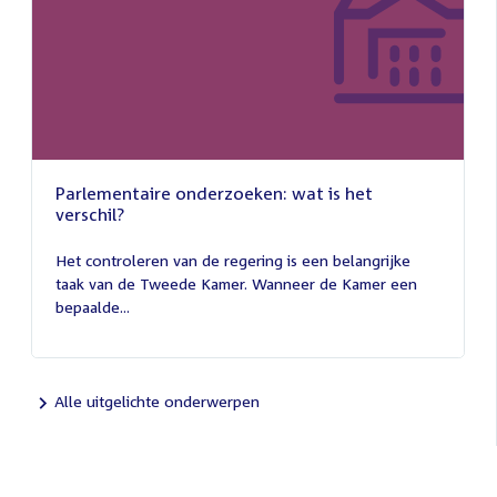
Parlementaire onderzoeken: wat is het
verschil?
13
juli
Het controleren van de regering is een belangrijke
2026
taak van de Tweede Kamer. Wanneer de Kamer een
bepaalde...
Alle uitgelichte onderwerpen