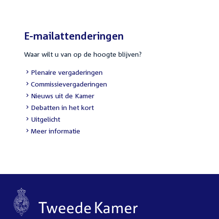
E-mailattenderingen
Waar wilt u van op de hoogte blijven?
External
Plenaire vergaderingen
link:
External
Commissievergaderingen
link:
External
Nieuws uit de Kamer
link:
External
Debatten in het kort
link:
External
Uitgelicht
link:
Meer informatie