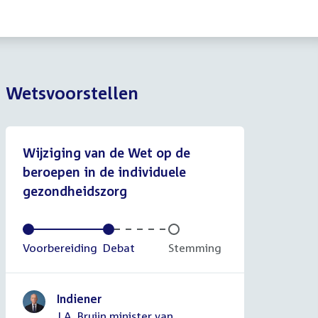
Wetsvoorstellen
Wijziging van de Wet op de
beroepen in de individuele
gezondheidszorg
Voltooid:
Voorbereiding
Voltooid:
Debat
Onvoltooid:
Stemming
Indiener
J.A. Bruijn minister van