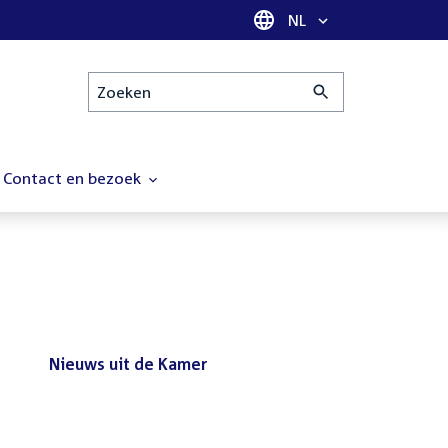
Taal selectie
NL
Zoeken
Contact en bezoek
Nieuws uit de Kamer
Nieuws
Bezoek de Tweede Kamer tijdens
uit
het reces