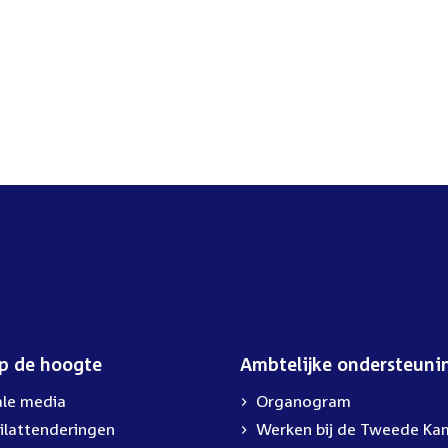
op de hoogte
Ambtelijke ondersteuni
ale media
Organogram
ilattenderingen
External
Werken bij de Tweede Ka