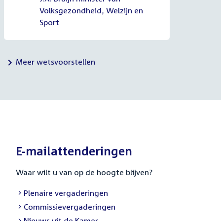
Volksgezondheid, Welzijn en
Sport
Meer wetsvoorstellen
E-mailattenderingen
Waar wilt u van op de hoogte blijven?
External
Plenaire vergaderingen
link:
External
Commissievergaderingen
link:
External
Nieuws uit de Kamer