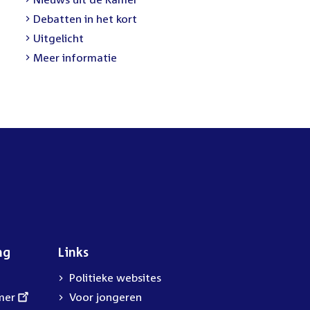
link:
External
Debatten in het kort
link:
External
Uitgelicht
link:
Meer informatie
ng
Links
Politieke websites
mer
Voor jongeren