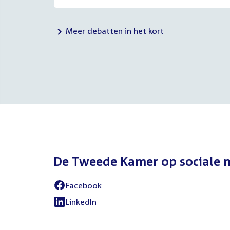
Meer debatten in het kort
De Tweede Kamer op sociale 
Facebook
External
link:
LinkedIn
External
link: