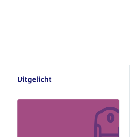
Openbare verhoren
parlementaire
enquêtecommissie Corona
Uitgelicht