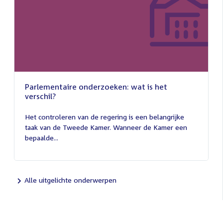
Parlementaire onderzoeken: wat is het
verschil?
13
juli
Het controleren van de regering is een belangrijke
2026
taak van de Tweede Kamer. Wanneer de Kamer een
bepaalde...
Alle uitgelichte onderwerpen