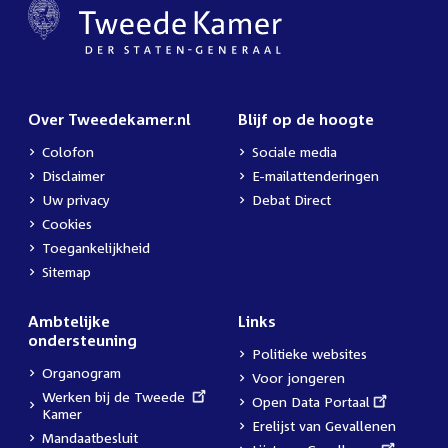
Over Tweedekamer.nl
Blijf op de hoogte
Colofon
Sociale media
Disclaimer
E-mailattenderingen
Uw privacy
Debat Direct
Cookies
Toegankelijkheid
Sitemap
Ambtelijke
Links
ondersteuning
Politieke websites
Organogram
Voor jongeren
External
Werken bij de Tweede
External
Open Data Portaal
link:
Kamer
link:
Erelijst van Gevallenen
Mandaatbesluit