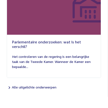
Parlementaire onderzoeken: wat is het
verschil?
13
juli
Het controleren van de regering is een belangrijke
2026
taak van de Tweede Kamer. Wanneer de Kamer een
bepaalde...
Alle uitgelichte onderwerpen