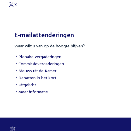
link:
X
External
link:
E-mailattenderingen
Waar wilt u van op de hoogte blijven?
External
Plenaire vergaderingen
link:
External
Commissievergaderingen
link:
External
Nieuws uit de Kamer
link:
External
Debatten in het kort
link:
External
Uitgelicht
link:
Meer informatie