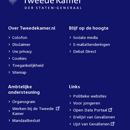
Over Tweedekamer.nl
Blijf op de hoogte
Colofon
Sociale media
Disclaimer
E-mailattenderingen
Uw privacy
Debat Direct
Cookies
Toegankelijkheid
Sitemap
Ambtelijke
Links
ondersteuning
Politieke websites
Organogram
Voor jongeren
External
Werken bij de Tweede
External
Open Data Portaal
link:
Kamer
link:
Erelijst van Gevallenen
Mandaatbesluit
External
Lijst van Gevallenen
link: