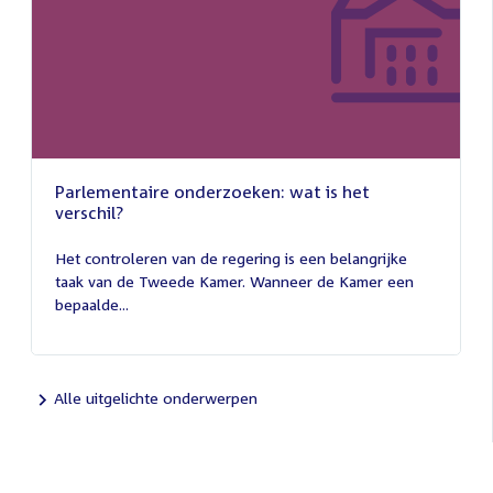
Parlementaire onderzoeken: wat is het
verschil?
13
juli
Het controleren van de regering is een belangrijke
2026
taak van de Tweede Kamer. Wanneer de Kamer een
bepaalde...
Alle uitgelichte onderwerpen