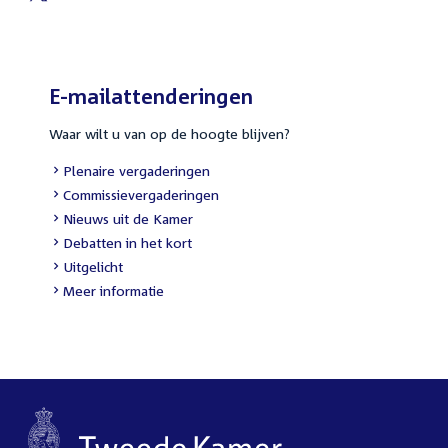
External
link:
E-mailattenderingen
Waar wilt u van op de hoogte blijven?
External
Plenaire vergaderingen
link:
External
Commissievergaderingen
link:
External
Nieuws uit de Kamer
link:
External
Debatten in het kort
link:
External
Uitgelicht
link:
Meer informatie