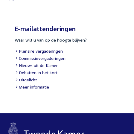
External
link:
E-mailattenderingen
Waar wilt u van op de hoogte blijven?
External
Plenaire vergaderingen
link:
External
Commissievergaderingen
link:
External
Nieuws uit de Kamer
link:
External
Debatten in het kort
link:
External
Uitgelicht
link:
Meer informatie