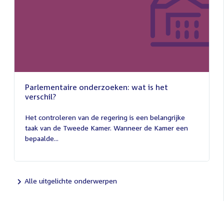
Parlementaire onderzoeken: wat is het
verschil?
13
juli
Het controleren van de regering is een belangrijke
2026
taak van de Tweede Kamer. Wanneer de Kamer een
bepaalde...
Alle uitgelichte onderwerpen