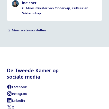
Indiener
G. Moes minister van Onderwijs, Cultuur en
Wetenschap
Meer wetsvoorstellen
De Tweede Kamer op
sociale media
Facebook
External
link:
Instagram
External
link:
LinkedIn
External
link:
X