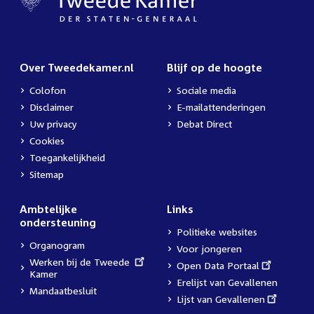
Over Tweedekamer.nl
Blijf op de hoogte
Colofon
Sociale media
Disclaimer
E-mailattenderingen
Uw privacy
Debat Direct
Cookies
Toegankelijkheid
Sitemap
Ambtelijke
Links
ondersteuning
Politieke websites
Organogram
Voor jongeren
External
Werken bij de Tweede
External
Open Data Portaal
link:
Kamer
link:
Erelijst van Gevallenen
Mandaatbesluit
External
Lijst van Gevallenen
link: