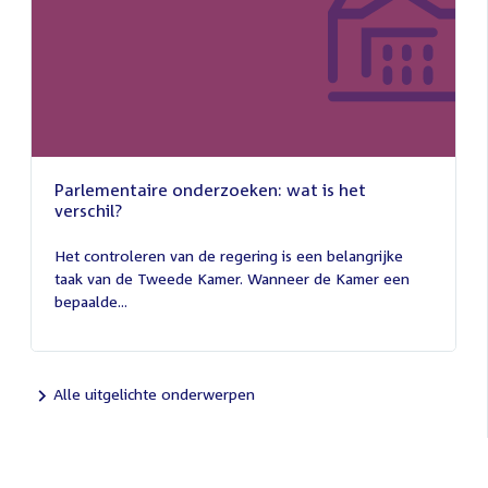
Parlementaire onderzoeken: wat is het
verschil?
13
juli
Het controleren van de regering is een belangrijke
2026
taak van de Tweede Kamer. Wanneer de Kamer een
bepaalde...
Alle uitgelichte onderwerpen