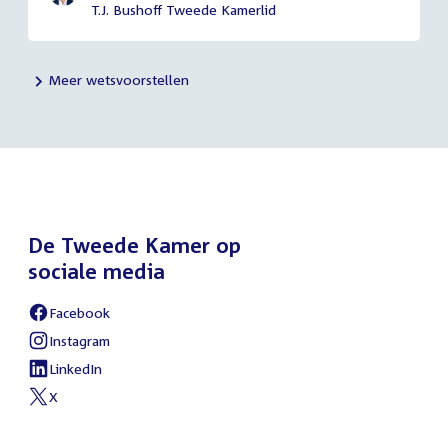
T.J. Bushoff Tweede Kamerlid
Meer wetsvoorstellen
De Tweede Kamer op
sociale media
Facebook
External
link:
Instagram
External
link:
LinkedIn
External
link:
X
External
link: