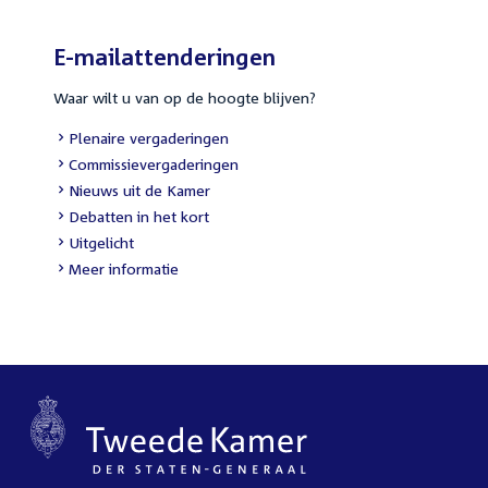
E-mailattenderingen
Waar wilt u van op de hoogte blijven?
External
Plenaire vergaderingen
link:
External
Commissievergaderingen
link:
External
Nieuws uit de Kamer
link:
External
Debatten in het kort
link:
External
Uitgelicht
link:
Meer informatie